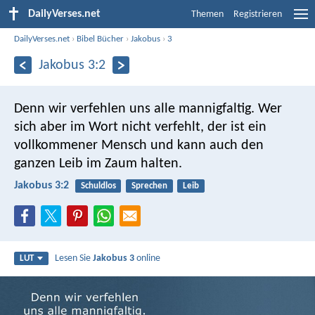
DailyVerses.net
Themen
Registrieren
DailyVerses.net
›
Bibel Bücher
›
Jakobus
›
3
Jakobus 3:2
Denn wir verfehlen uns alle mannigfaltig. Wer
sich aber im Wort nicht verfehlt, der ist ein
vollkommener Mensch und kann auch den
ganzen Leib im Zaum halten.
Jakobus 3:2
Schuldlos
Sprechen
Leib
Lesen Sie
Jakobus 3
online
LUT