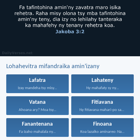
Lohahevitra mifandraika amin'izany
Lafatra
Lahateny
Izay mandeha tsy misy...
Ny mahafaty sy ny...
Vatana
Fitiavana
Ahoana ary? Moa tsy...
Ny fitiavana mahari-po sady...
Fanantenana
Finoana
Fa Izaho mahalala ny...
Koa lazaiko aminareo: Na...