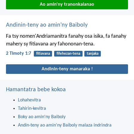
Ao amin'ny tranonkalanao
Andinin-teny ao amin'ny Baiboly
Fa tsy nomen'Andriamanitra fanahy osa isika, fa fanahy
mahery sy fitiavana ary fahononan-tena.
2 Timoty 1:7
fitiavana
fifehezan-tena
tanjaka
Andinin-teny manaraka !
Hamantatra bebe kokoa
Lohahevitra
Tahirin-kevitra
Boky ao amin'ny Baiboly
Andin-teny ao amin'ny Baiboly malaza indrindra