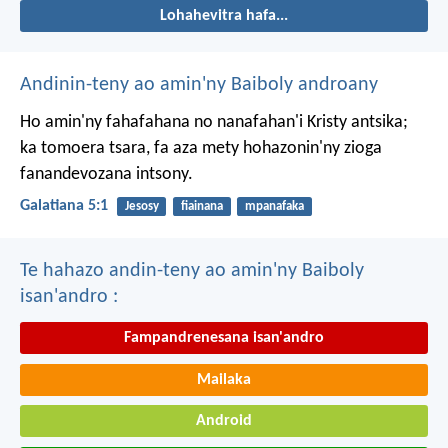
Lohahevitra hafa...
Andinin-teny ao amin'ny Baiboly androany
Ho amin'ny fahafahana no nanafahan'i Kristy antsika;
ka tomoera tsara, fa aza mety hohazonin'ny zioga
fanandevozana intsony.
Galatiana 5:1
Jesosy
fiainana
mpanafaka
Te hahazo andin-teny ao amin'ny Baiboly
isan'andro :
Fampandrenesana isan'andro
Mailaka
Android