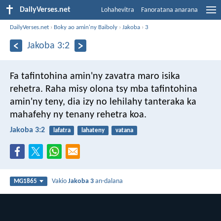
DailyVerses.net
Lohahevitra
Fanoratana anarana
DailyVerses.net
›
Boky ao amin'ny Baiboly
›
Jakoba
›
3
Jakoba 3:2
Fa tafintohina amin'ny zavatra maro isika
rehetra. Raha misy olona tsy mba tafintohina
amin'ny teny, dia izy no lehilahy tanteraka ka
mahafehy ny tenany rehetra koa.
Jakoba 3:2
lafatra
lahateny
vatana
Vakio
Jakoba 3
an-dalana
MG1865