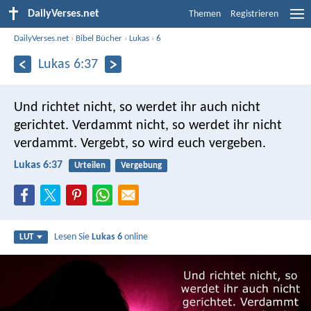
DailyVerses.net
Themen
Registrieren
DailyVerses.net
›
Bibel Bücher
›
Lukas
›
6
Lukas 6:37
Und richtet nicht, so werdet ihr auch nicht
gerichtet. Verdammt nicht, so werdet ihr nicht
verdammt. Vergebt, so wird euch vergeben.
Lukas 6:37
Urteilen
Vergebung
Lesen Sie
Lukas 6
online
LUT