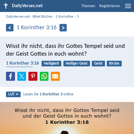
DailyVerses.net
Themen
Registrieren
DailyVerses.net
›
Bibel Bücher
›
1 Korinther
›
3
1 Korinther 3:16
Wisst ihr nicht, dass ihr Gottes Tempel seid und
der Geist Gottes in euch wohnt?
1 Korinther 3:16
Heiligkeit
Heiliger Geist
Geist
Kirche
Gemeinschaft
Lesen Sie
1 Korinther 3
online
LUT