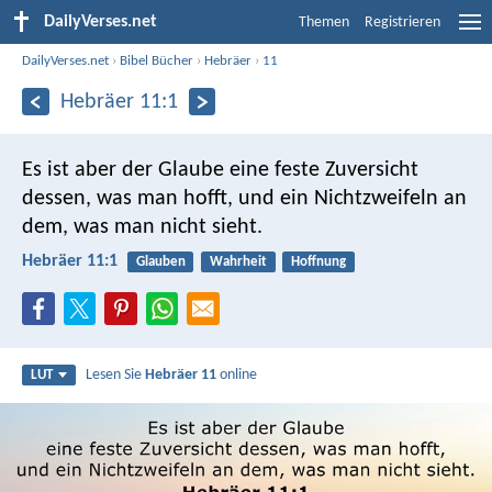
DailyVerses.net
Themen
Registrieren
DailyVerses.net
›
Bibel Bücher
›
Hebräer
›
11
Hebräer 11:1
Es ist aber der Glaube eine feste Zuversicht
dessen, was man hofft, und ein Nichtzweifeln an
dem, was man nicht sieht.
Hebräer 11:1
Glauben
Wahrheit
Hoffnung
Lesen Sie
Hebräer 11
online
LUT