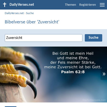
DailyVerses.net
Themen
Registrieren
DailyVerses.net
›
Suche
Bibelverse über 'Zuversicht'
«
»