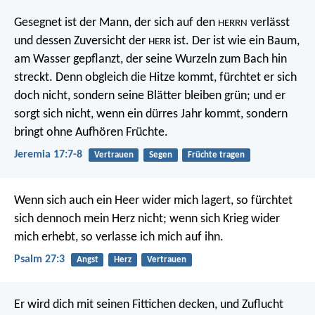
Gesegnet ist der Mann, der sich auf den
verlässt
HERRN
und dessen Zuversicht der
ist.
Der ist wie ein Baum,
HERR
am Wasser gepflanzt,
der seine Wurzeln zum Bach hin
streckt.
Denn obgleich die Hitze kommt, fürchtet er sich
doch nicht,
sondern seine Blätter bleiben grün; und er
sorgt sich nicht,
wenn ein dürres Jahr kommt,
sondern
bringt ohne Aufhören Früchte.
Jeremia 17:7-8
Vertrauen
Segen
Früchte tragen
Wenn sich auch ein Heer wider mich lagert,
so fürchtet
sich dennoch mein Herz nicht;
wenn sich Krieg wider
mich erhebt,
so verlasse ich mich auf ihn.
Psalm 27:3
Angst
Herz
Vertrauen
Er wird dich mit seinen Fittichen decken,
und Zuflucht