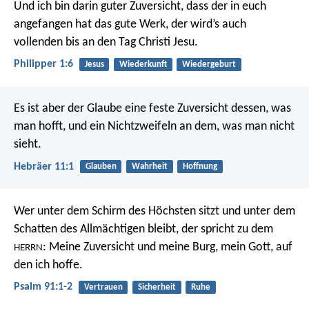
Und ich bin darin guter Zuversicht, dass der in euch
angefangen hat das gute Werk, der wird’s auch
vollenden bis an den Tag Christi Jesu.
Philipper 1:6
Jesus
Wiederkunft
Wiedergeburt
Es ist aber der Glaube eine feste Zuversicht dessen, was
man hofft, und ein Nichtzweifeln an dem, was man nicht
sieht.
Hebräer 11:1
Glauben
Wahrheit
Hoffnung
Wer unter dem Schirm des Höchsten sitzt
und unter dem
Schatten des Allmächtigen bleibt,
der spricht zu dem
:
Meine Zuversicht und meine Burg,
mein Gott, auf
HERRN
den ich hoffe.
Psalm 91:1-2
Vertrauen
Sicherheit
Ruhe