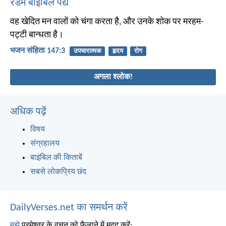
रैंडम बाइबिल पद्य
वह खेदित मन वालों को चंगा करता है, और उनके शोक पर मरहम-
पट्टी बान्धता है।
भजन संहिता 147:3
उपचारात्मक
हृदय
रोग
अगला श्लोक!
अधिक पढ़ें
विषय
संग्रहालय
बाइबिल की किताबें
सबसे लोकप्रिय छंद
DailyVerses.net का समर्थन करें
मुझे
परमेश्वर के वचन को फैलाने में मदद करें: