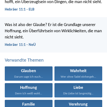
hofft, ein Überzeugtsein von Dingen, die man nicht sieht.
Hebräer 11:1 - ELB
Was ist also der Glaube? Er ist die Grundlage unserer
Hoffnung, ein Überführtsein von Wirklichkeiten, die man
nicht sieht.
Hebräer 11:1 - NeÜ
Verwandte Themen
Glauben
Wahrheit
Darum sage ich euch...
Wer ohne Tadel einhergeht...
Hoffnung
Liebe
Denn ich weiß wohl...
Die Liebe ist langmütig...
Familie
Verehrung