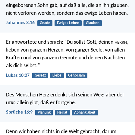
eingeborenen Sohn gab, auf daß alle, die an ihn glauben,
nicht verloren werden, sondern das ewige Leben haben.
Johannes 3:16
Gnade
Ewiges Leben
Glauben
Er antwortete und sprach: "Du sollst Gott, deinen
,
HERRN
lieben von ganzem Herzen, von ganzer Seele, von allen
Kräften und von ganzem Gemüte und deinen Nächsten
als dich selbst."
Lukas 10:27
Gesetz
Liebe
Gehorsam
Des Menschen Herz erdenkt sich seinen Weg;
aber der
allein gibt, daß er fortgehe.
HERR
Sprüche 16:9
Planung
Heirat
Abhängigkeit
Denn wir haben nichts in die Welt gebracht; darum