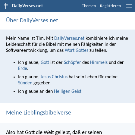
DailyVerses.net
Themen
Registrieren
Über DailyVerses.net
Mein Name ist Tim. Mit
DailyVerses.net
kombiniere ich meine
Leidenschaft für die Bibel mit meinen Fähigkeiten in der
Softwareentwicklung, um das
Wort Gottes
zu teilen.
Ich glaube,
Gott
ist der
Schöpfer
des
Himmels
und der
Erde
.
Ich glaube,
Jesus Christus
hat sein Leben für meine
Sünden
gegeben.
Ich glaube an den
Heiligen Geist
.
Meine Lieblingsbibelverse
Also hat Gott die Welt geliebt, daß er seinen