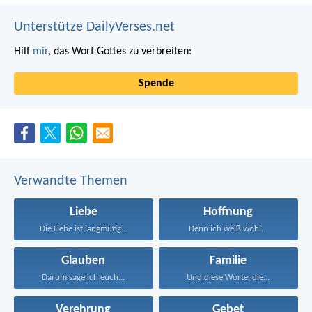
Unterstütze DailyVerses.net
Hilf
mir
, das Wort Gottes zu verbreiten:
Spende
Verwandte Themen
Liebe
Hoffnung
Die Liebe ist langmütig...
Denn ich weiß wohl...
Glauben
Familie
Darum sage ich euch...
Und diese Worte, die...
Verehrung
Gebet