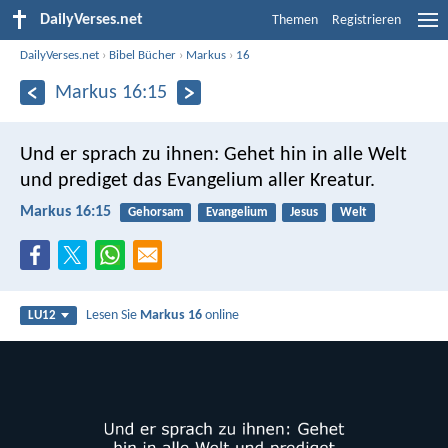
DailyVerses.net
Themen
Registrieren
DailyVerses.net
›
Bibel Bücher
›
Markus
›
16
Markus 16:15
Und er sprach zu ihnen: Gehet hin in alle Welt
und prediget das Evangelium aller Kreatur.
Markus 16:15
Gehorsam
Evangelium
Jesus
Welt
Lesen Sie
Markus 16
online
LU12