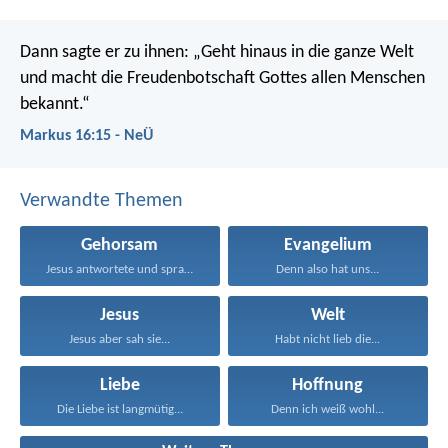
Dann sagte er zu ihnen: „Geht hinaus in die ganze Welt
und macht die Freudenbotschaft Gottes allen Menschen
bekannt.“
Markus 16:15 - NeÜ
Verwandte Themen
Gehorsam
Evangelium
Jesus antwortete und sprach...
Denn also hat uns...
Jesus
Welt
Jesus aber sah sie...
Habt nicht lieb die...
Liebe
Hoffnung
Die Liebe ist langmütig...
Denn ich weiß wohl...