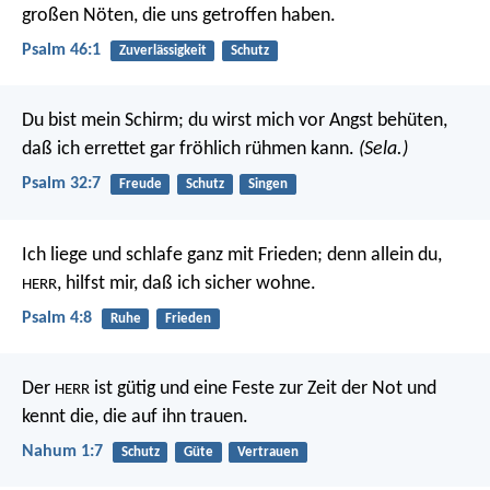
großen Nöten, die uns getroffen haben.
Psalm 46:1
Zuverlässigkeit
Schutz
Du bist mein Schirm;
du wirst mich vor Angst behüten,
daß ich errettet gar fröhlich rühmen kann.
(Sela.)
Psalm 32:7
Freude
Schutz
Singen
Ich liege und schlafe ganz mit Frieden;
denn allein du,
,
hilfst mir, daß ich sicher wohne.
HERR
Psalm 4:8
Ruhe
Frieden
Der
ist gütig
und eine Feste zur Zeit der Not
und
HERR
kennt die, die auf ihn trauen.
Nahum 1:7
Schutz
Güte
Vertrauen