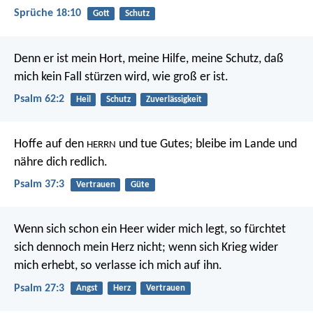
Sprüche 18:10
Gott
Schutz
Denn er ist mein Hort, meine Hilfe, meine Schutz,
daß
mich kein Fall stürzen wird, wie groß er ist.
Psalm 62:2
Heil
Schutz
Zuverlässigkeit
Hoffe auf den
und tue Gutes;
bleibe im Lande und
HERRN
nähre dich redlich.
Psalm 37:3
Vertrauen
Güte
Wenn sich schon ein Heer wider mich legt,
so fürchtet
sich dennoch mein Herz nicht;
wenn sich Krieg wider
mich erhebt,
so verlasse ich mich auf ihn.
Psalm 27:3
Angst
Herz
Vertrauen