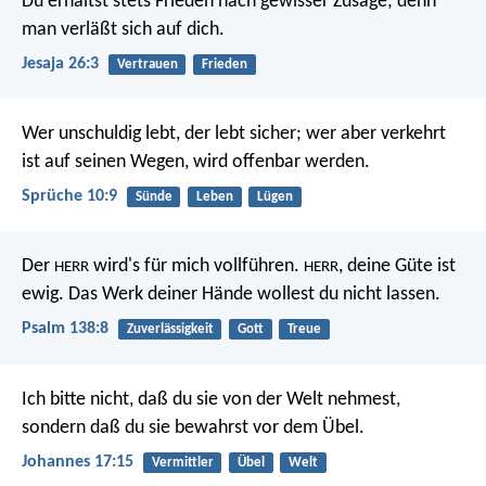
Du erhältst stets Frieden
nach gewisser Zusage;
denn
man verläßt sich auf dich.
Jesaja 26:3
Vertrauen
Frieden
Wer unschuldig lebt, der lebt sicher;
wer aber verkehrt
ist auf seinen Wegen, wird offenbar werden.
Sprüche 10:9
Sünde
Leben
Lügen
Der
wird's für mich vollführen.
, deine Güte ist
HERR
HERR
ewig.
Das Werk deiner Hände wollest du nicht lassen.
Psalm 138:8
Zuverlässigkeit
Gott
Treue
Ich bitte nicht, daß du sie von der Welt nehmest,
sondern daß du sie bewahrst vor dem Übel.
Johannes 17:15
Vermittler
Übel
Welt