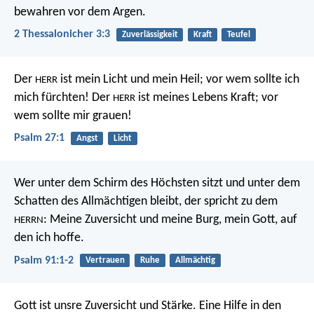
bewahren vor dem Argen.
2 Thessalonicher 3:3
Zuverlässigkeit
Kraft
Teufel
Der
ist mein Licht und mein Heil;
vor wem sollte ich
HERR
mich fürchten!
Der
ist meines Lebens Kraft;
vor
HERR
wem sollte mir grauen!
Psalm 27:1
Angst
Licht
Wer unter dem Schirm des Höchsten sitzt
und unter dem
Schatten des Allmächtigen bleibt,
der spricht zu dem
:
Meine Zuversicht und meine Burg,
mein Gott, auf
HERRN
den ich hoffe.
Psalm 91:1-2
Vertrauen
Ruhe
Allmächtig
Gott ist unsre Zuversicht und Stärke.
Eine Hilfe in den