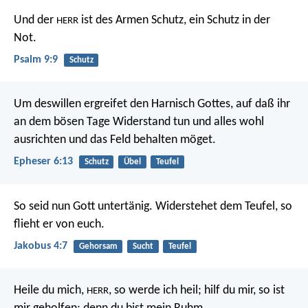
Und der
ist des Armen Schutz,
ein Schutz in der
HERR
Not.
Psalm 9:9
Schutz
Um deswillen ergreifet den Harnisch Gottes, auf daß ihr
an dem bösen Tage Widerstand tun und alles wohl
ausrichten und das Feld behalten möget.
Epheser 6:13
Schutz
Übel
Teufel
So seid nun Gott untertänig. Widerstehet dem Teufel, so
flieht er von euch.
Jakobus 4:7
Gehorsam
Sucht
Teufel
Heile du mich,
, so werde ich heil;
hilf du mir, so ist
HERR