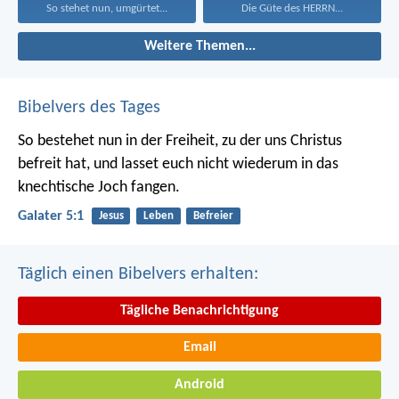
So stehet nun, umgürtet...
Die Güte des HERRN...
Weitere Themen...
Bibelvers des Tages
So bestehet nun in der Freiheit, zu der uns Christus
befreit hat, und lasset euch nicht wiederum in das
knechtische Joch fangen.
Galater 5:1
Jesus
Leben
Befreier
Täglich einen Bibelvers erhalten:
Tägliche Benachrichtigung
Email
Android