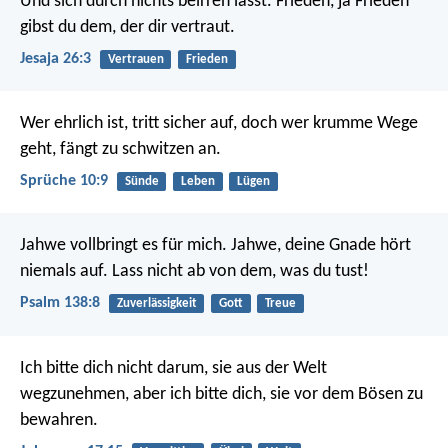
Und sich durch nichts beirren lässt.
Frieden, ja Frieden
gibst du dem, der dir vertraut.
Jesaja 26:3
Vertrauen
Frieden
Wer ehrlich ist, tritt sicher auf,
doch wer krumme Wege
geht, fängt zu schwitzen an.
Sprüche 10:9
Sünde
Leben
Lügen
Jahwe vollbringt es für mich.
Jahwe, deine Gnade hört
niemals auf.
Lass nicht ab von dem, was du tust!
Psalm 138:8
Zuverlässigkeit
Gott
Treue
Ich bitte dich nicht darum, sie aus der Welt
wegzunehmen, aber ich bitte dich, sie vor dem Bösen zu
bewahren.