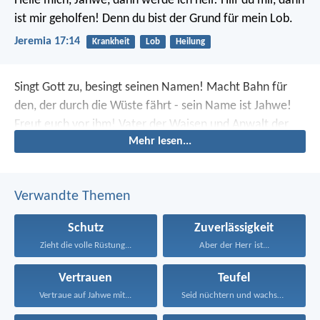
Heile mich, Jahwe, dann werde ich heil!
Hilf du mir, dann
ist mir geholfen!
Denn du bist der Grund für mein Lob.
Jeremia 17:14
Krankheit
Lob
Heilung
Singt Gott zu, besingt seinen Namen!
Macht Bahn für
den, der durch die Wüste fährt - sein Name ist Jahwe!
Freut euch vor ihm!
Vater der Waisen und Anwalt der
Mehr lesen...
Witwen ist Gott in seinem Heiligtum.
Verwandte Themen
Schutz
Zuverlässigkeit
Zieht die volle Rüstung...
Aber der Herr ist...
Vertrauen
Teufel
Vertraue auf Jahwe mit...
Seid nüchtern und wachsam!...