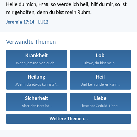
Heile du mich,
, so werde ich heil;
hilf du mir, so ist
HERR
mir geholfen;
denn du bist mein Ruhm.
Jeremia 17:14 - LU12
Verwandte Themen
Krankheit
Lob
Wenn jemand von euch...
Jahwe, du bist mein...
Heilung
Heil
„Wenn du etwas kannst?“...
Und kein anderer kann...
Sicherheit
Liebe
Aber der Herr ist...
Liebe hat Geduld. Liebe...
Weitere Themen...