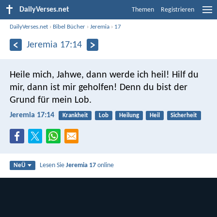
DailyVerses.net
Themen
Registrieren
DailyVerses.net
›
Bibel Bücher
›
Jeremia
›
17
Jeremia 17:14
Heile mich, Jahwe, dann werde ich heil!
Hilf du
mir, dann ist mir geholfen!
Denn du bist der
Grund für mein Lob.
Jeremia 17:14
Krankheit
Lob
Heilung
Heil
Sicherheit
Lesen Sie
Jeremia 17
online
NeÜ