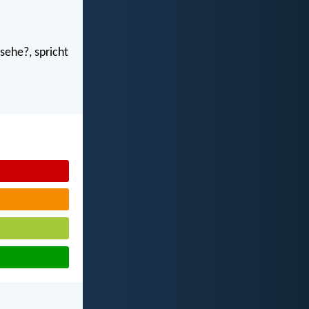
sehe?, spricht