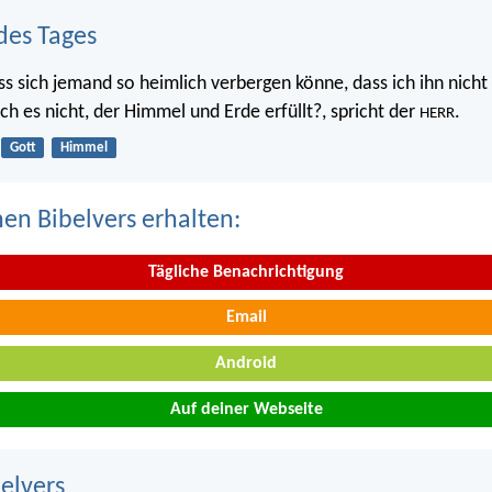
des Tages
ss sich jemand so heimlich verbergen könne, dass ich ihn nicht 
 ich es nicht, der Himmel und Erde erfüllt?, spricht der
.
HERR
Gott
Himmel
nen Bibelvers erhalten:
Tägliche Benachrichtigung
Email
Android
Auf deiner Webseite
belvers