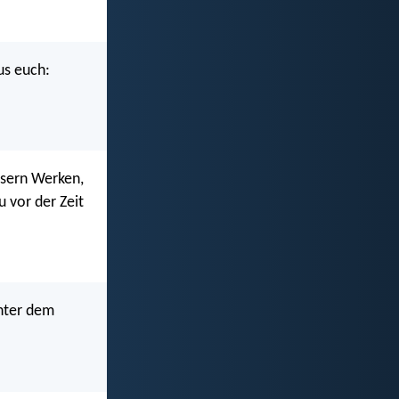
us euch:
nsern Werken,
 vor der Zeit
unter dem