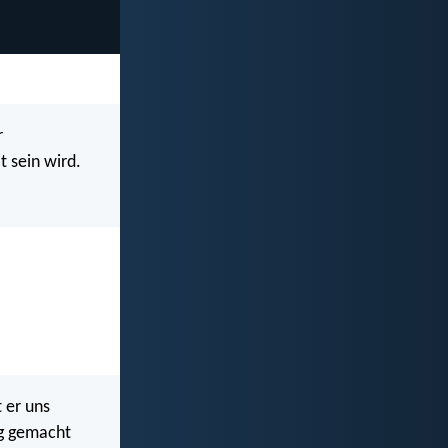
r
 sein wird.
t er uns
ig gemacht