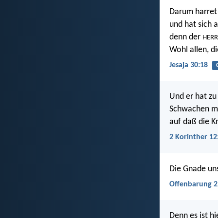
Darum harret
und hat sich 
denn der
HERR
Wohl allen, di
Jesaja 30:18
Und er hat zu
Schwachen mäc
auf daß die Kr
2 Korinther 12
Die Gnade un
Offenbarung 2
Denn es ist h