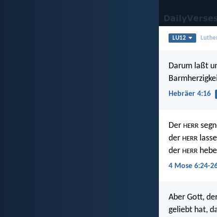
LU12
Luthe
Darum laßt un
Barmherzigkei
Hebräer 4:16
Der
segne
HERR
der
lasse
HERR
der
hebe 
HERR
4 Mose 6:24-2
Aber Gott, der
geliebt hat, 