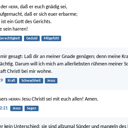
 der
, daß er euch gnädig sei,
HERR
aufgemacht, daß er sich euer erbarme;
ist ein Gott des Gerichts.
e sein harren!
Gerechtigkeit
Geduld
Mitgefühl
 mir gesagt: Laß dir an meiner Gnade genügen; denn meine Kraf
htig. Darum will ich mich am allerliebsten rühmen meiner S
aft Christi bei mir wohne.
:9
Kraft
Schwachheit
Jesus
sers
Jesu Christi sei mit euch allen! Amen.
HERRN
2:21
Jesus
Segen
ier kein Unterschied: sie sind allzumal Sünder und mangeln de