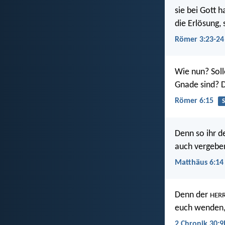
sie bei Gott 
die Erlösung,
Römer 3:23-24
Wie nun? Soll
Gnade sind? D
Römer 6:15
Denn so ihr d
auch vergebe
Matthäus 6:14
Denn der
HER
euch wenden, 
2 Chronik 30:9