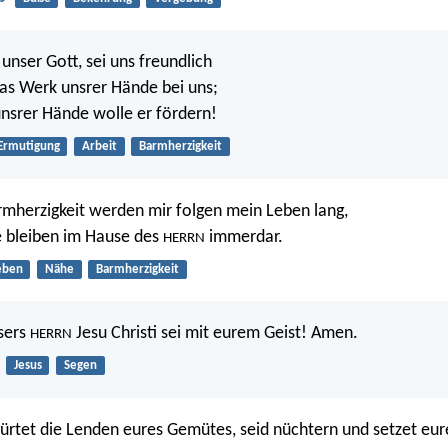
, unser Gott, sei uns freundlich
as Werk unsrer Hände bei uns;
unsrer Hände wolle er fördern!
Ermutigung
Arbeit
Barmherzigkeit
mherzigkeit werden mir folgen mein Leben lang,
e bleiben im Hause des
immerdar.
HERRN
eben
Nähe
Barmherzigkeit
sers
Jesu Christi sei mit eurem Geist! Amen.
HERRN
Jesus
Segen
rtet die Lenden eures Gemütes, seid nüchtern und setzet eu