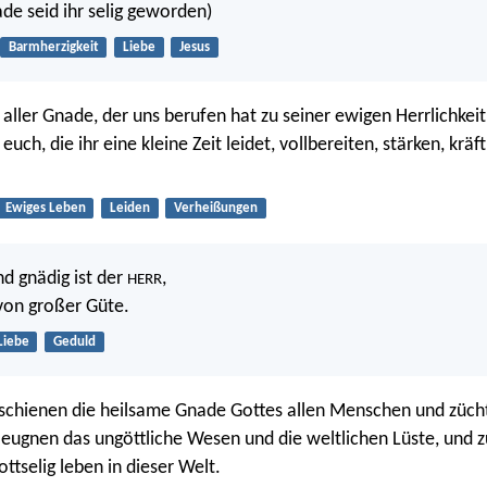
de seid ihr selig geworden)
Barmherzigkeit
Liebe
Jesus
aller Gnade, der uns berufen hat zu seiner ewigen Herrlichkeit
 euch, die ihr eine kleine Zeit leidet, vollbereiten, stärken, kräft
Ewiges Leben
Leiden
Verheißungen
d gnädig ist der
,
HERR
von großer Güte.
Liebe
Geduld
rschienen die heilsame Gnade Gottes allen Menschen und zücht
rleugnen das ungöttliche Wesen und die weltlichen Lüste, und z
ttselig leben in dieser Welt.