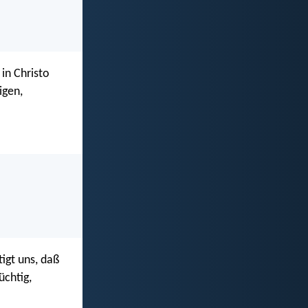
 in Christo
igen,
igt uns, daß
üchtig,