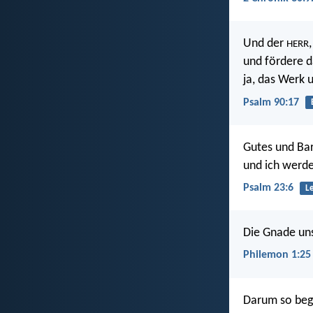
Und der
HERR
und fördere d
ja, das Werk 
Psalm 90:17
Gutes und Bar
und ich werd
Psalm 23:6
L
Die Gnade un
Philemon 1:25
Darum so begü