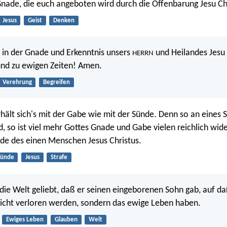
Gnade, die euch angeboten wird durch die Offenbarung Jesu Chr
Jesus
Geist
Denken
in der Gnade und Erkenntnis unsers
und Heilandes Jesu 
HERRN
und zu ewigen Zeiten! Amen.
Verehrung
Begreifen
rhält sich's mit der Gabe wie mit der Sünde. Denn so an eines 
d, so ist viel mehr Gottes Gnade und Gabe vielen reichlich wid
de des einen Menschen Jesus Christus.
Sünde
Jesus
Strafe
 die Welt geliebt, daß er seinen eingeborenen Sohn gab, auf daß
nicht verloren werden, sondern das ewige Leben haben.
Ewiges Leben
Glauben
Welt