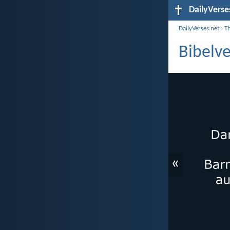
DailyVerse
DailyVerses.net
›
T
Bibelv
«