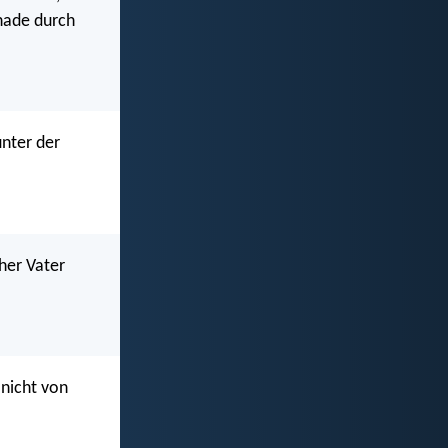
Gnade durch
unter der
her Vater
 nicht von