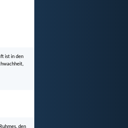
t ist in den
chwachheit,
s Ruhmes, den