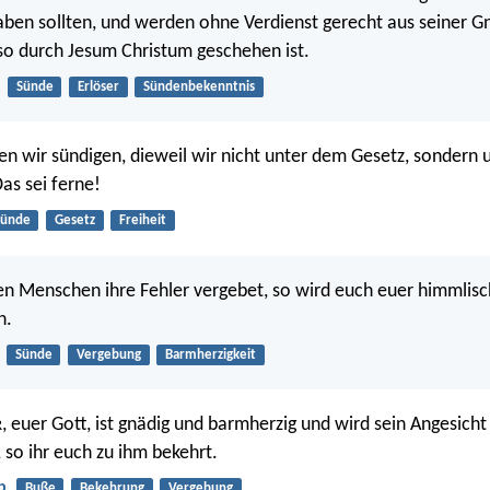
haben sollten, und werden ohne Verdienst gerecht aus seiner 
 so durch Jesum Christum geschehen ist.
Sünde
Erlöser
Sündenbekenntnis
en wir sündigen, dieweil wir nicht unter dem Gesetz, sondern 
as sei ferne!
Sünde
Gesetz
Freiheit
en Menschen ihre Fehler vergebet, so wird euch euer himmlisc
n.
Sünde
Vergebung
Barmherzigkeit
, euer Gott, ist gnädig und barmherzig und wird sein Angesicht
R
so ihr euch zu ihm bekehrt.
b
Buße
Bekehrung
Vergebung