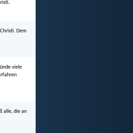
isti.
Christi. Dem
Sünde viele
erfahren
 alle, die an