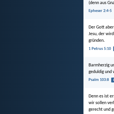
(denn aus Gna
Epheser 2:4-5
Der Gott aber 
Jesu, der wird
gründen.
1 Petrus 5:10
Barmherzig un
geduldig und 
Psalm 103:8
Denn es ist e
wir sollen ve
gerecht und go