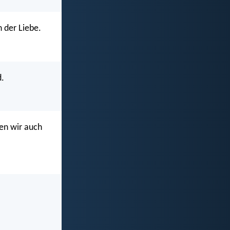
 der Liebe.
d.
en wir auch