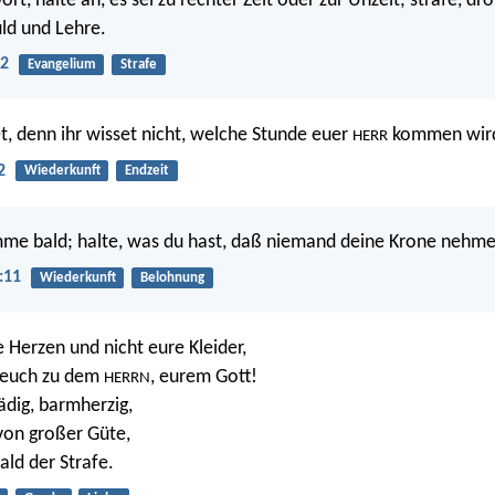
rt, halte an, es sei zu rechter Zeit oder zur Unzeit; strafe, d
uld und Lehre.
:2
Evangelium
Strafe
 denn ihr wisset nicht, welche Stunde euer
kommen wir
HERR
2
Wiederkunft
Endzeit
mme bald; halte, was du hast, daß niemand deine Krone nehme
:11
Wiederkunft
Belohnung
e Herzen und nicht eure Kleider,
 euch zu dem
, eurem Gott!
HERRN
ädig, barmherzig,
von großer Güte,
ald der Strafe.