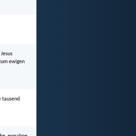
 Jesus
n zum ewigen
e tausend