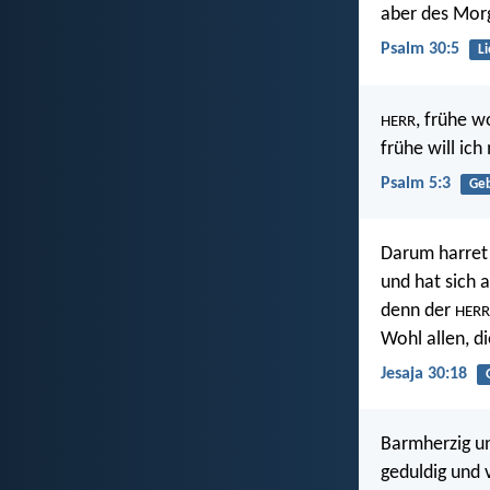
aber des Morg
Psalm 30:5
L
, frühe w
HERR
frühe will ic
Psalm 5:3
Ge
Darum harret
und hat sich 
denn der
HERR
Wohl allen, di
Jesaja 30:18
Barmherzig un
geduldig und 