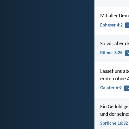
Mit aller Dem
Epheser 4:2
So wir aber d
Römer 8:25
V
Lasset uns ab
ernten ohne 
Galater 6:9
G
Ein Geduldiger
und der seine
Sprüche 16:32