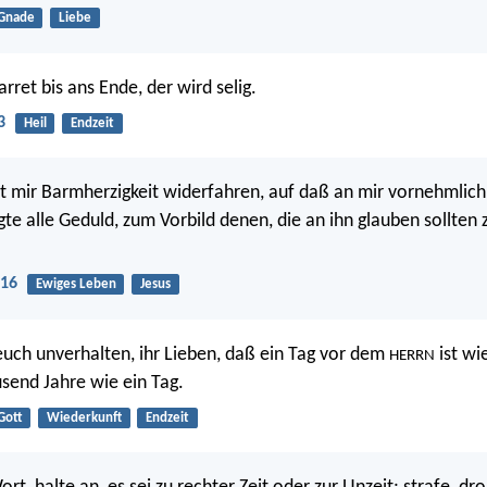
Gnade
Liebe
rret bis ans Ende, der wird selig.
3
Heil
Endzeit
t mir Barmherzigkeit widerfahren, auf daß an mir vornehmlich
igte alle Geduld, zum Vorbild denen, die an ihn glauben sollte
:16
Ewiges Leben
Jesus
 euch unverhalten, ihr Lieben, daß ein Tag vor dem
ist wi
HERRN
usend Jahre wie ein Tag.
Gott
Wiederkunft
Endzeit