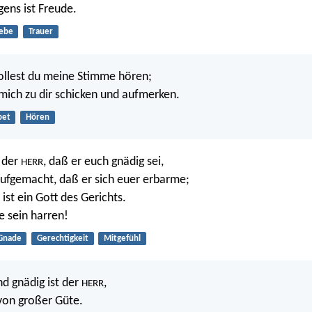
ens ist Freude.
iebe
Trauer
ollest du meine Stimme hören;
h mich zu dir schicken und aufmerken.
bet
Hören
 der
, daß er euch gnädig sei,
HERR
aufgemacht, daß er sich euer erbarme;
ist ein Gott des Gerichts.
e sein harren!
Gnade
Gerechtigkeit
Mitgefühl
d gnädig ist der
,
HERR
von großer Güte.