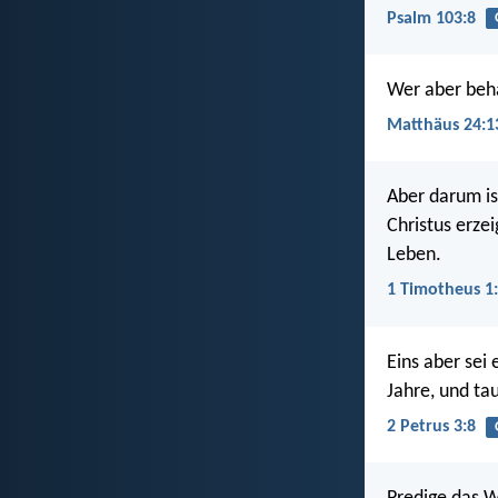
Psalm 103:8
Wer aber beha
Matthäus 24:1
Aber darum is
Christus erze
Leben.
1 Timotheus 1
Eins aber sei
Jahre, und ta
2 Petrus 3:8