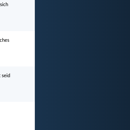
sich
iches
 seid