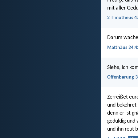
Predige das Wo
mit aller Ged
2 Timotheus 4
Darum wachet,
Matthäus 24:4
Siehe, ich ko
Offenbarung 3
Zerreißet eur
und bekehret
denn er ist gn
geduldig und 
und ihn reut b