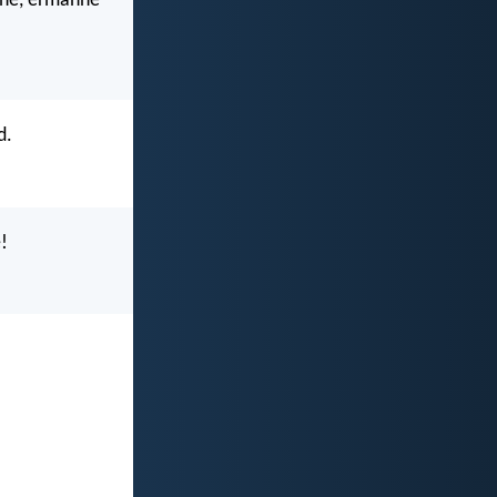
rohe, ermahne
d.
!