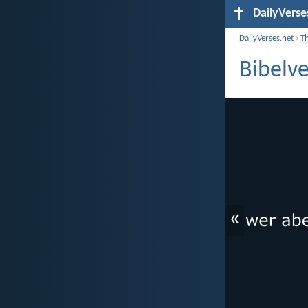
DailyVerse
DailyVerses.net
›
T
Bibelv
«