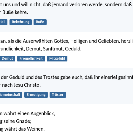
t uns und will nicht, daß jemand verloren werde, sondern daß 
r Buße kehre.
Heil
Bekehrung
Buße
 an, als die Auserwählten Gottes, Heiligen und Geliebten, herzl
undlichkeit, Demut, Sanftmut, Geduld.
Demut
Freundlichkeit
Mitgefühl
 der Geduld und des Trostes gebe euch, daß ihr einerlei gesinnt
 nach Jesu Christo.
emeinschaft
Ermutigung
Tröster
n währt einen Augenblick,
g seine Gnade;
ng währt das Weinen,