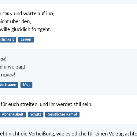
und warte auf ihn;
HERRN
nicht über den,
ille glücklich fortgeht.
rlichkeit
Leben
!
RN
nd unverzagt
s
!
HERRN
Vertrauen
Mut
für euch streiten, und ihr werdet still sein.
Abhängigkeit
Schutz
Geistlicher Kampf
eht nicht die Verheißung, wie es etliche für einen Verzug acht