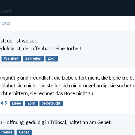
r 1912
st, der ist weise;
uldig ist, der offenbart seine Torheit.
Weisheit
Begreifen
Zorn
langmütig und freundlich, die Liebe eifert nicht, die Liebe treibt
 blähet sich nicht, sie stellet sich nicht ungebärdig, sie suchet n
nicht erbittern, sie rechnet das Böse nicht zu.
:4-5
Liebe
Zorn
Selbstsucht
in Hoffnung, geduldig in Trübsal, haltet an am Gebet.
Freude
Gebet