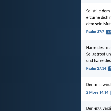
Sei stille dem
erzürne dich 
dem sein Mutw
Psalm 37:7
Eh
Harre des
HER
Sei getrost u
und harre de
Psalm 27:14
Der
wird 
HERR
2 Mose 14:14
Der
verzi
HERR