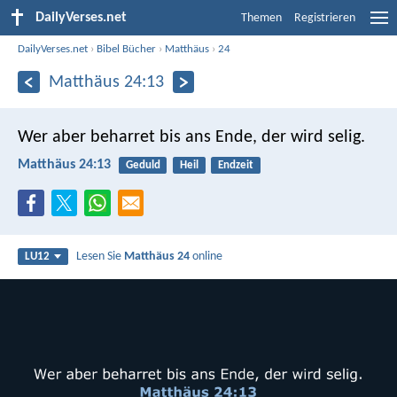
DailyVerses.net
Themen
Registrieren
DailyVerses.net
›
Bibel Bücher
›
Matthäus
›
24
Matthäus 24:13
Wer aber beharret bis ans Ende, der wird selig.
Matthäus 24:13
Geduld
Heil
Endzeit
Lesen Sie
Matthäus 24
online
LU12