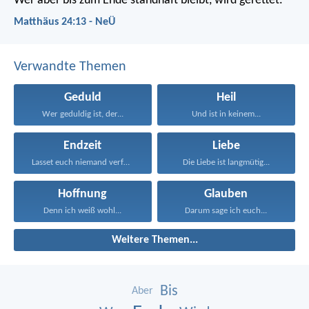
Wer aber bis zum Ende standhaft bleibt, wird gerettet.
Matthäus 24:13 - NeÜ
Verwandte Themen
Geduld
Heil
Wer geduldig ist, der...
Und ist in keinem...
Endzeit
Liebe
Lasset euch niemand verführen...
Die Liebe ist langmütig...
Hoffnung
Glauben
Denn ich weiß wohl...
Darum sage ich euch...
Weitere Themen...
Bis
Aber