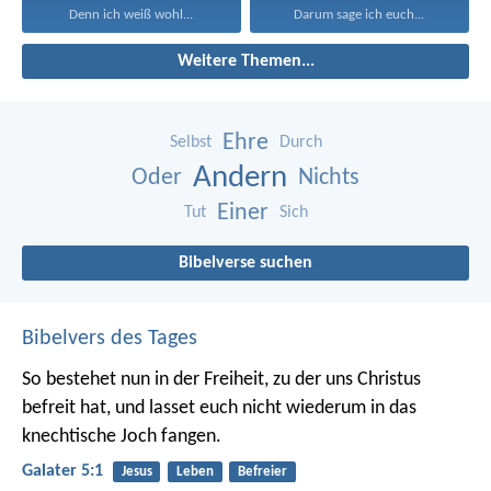
Denn ich weiß wohl...
Darum sage ich euch...
Weitere Themen...
Ehre
Selbst
Durch
Andern
Oder
Nichts
Einer
Tut
Sich
Bibelverse suchen
Bibelvers des Tages
So bestehet nun in der Freiheit, zu der uns Christus
befreit hat, und lasset euch nicht wiederum in das
knechtische Joch fangen.
Galater 5:1
Jesus
Leben
Befreier