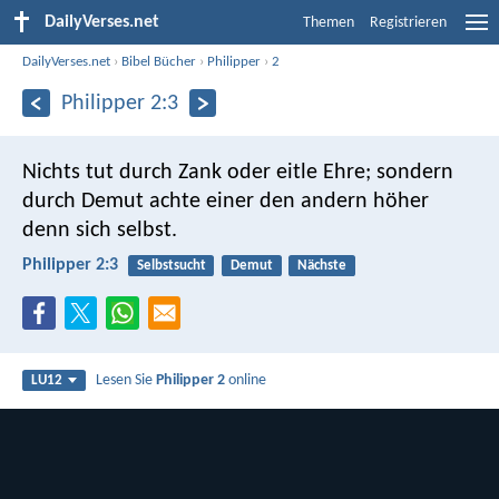
DailyVerses.net
Themen
Registrieren
DailyVerses.net
›
Bibel Bücher
›
Philipper
›
2
Philipper 2:3
Nichts tut durch Zank oder eitle Ehre; sondern
durch Demut achte einer den andern höher
denn sich selbst.
Philipper 2:3
Selbstsucht
Demut
Nächste
Lesen Sie
Philipper 2
online
LU12