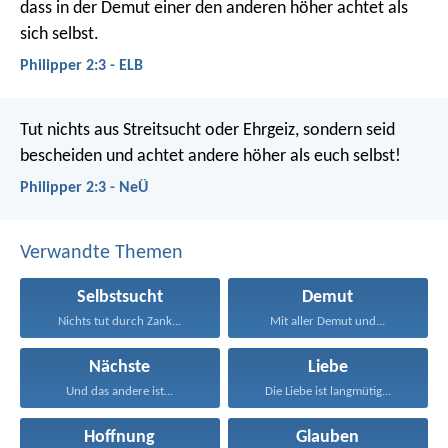
dass in der Demut einer den anderen höher achtet als
sich selbst.
Philipper 2:3 - ELB
Tut nichts aus Streitsucht oder Ehrgeiz, sondern seid
bescheiden und achtet andere höher als euch selbst!
Philipper 2:3 - NeÜ
Verwandte Themen
Selbstsucht
Demut
Nichts tut durch Zank...
Mit aller Demut und...
Nächste
Liebe
Und das andere ist...
Die Liebe ist langmütig...
Hoffnung
Glauben