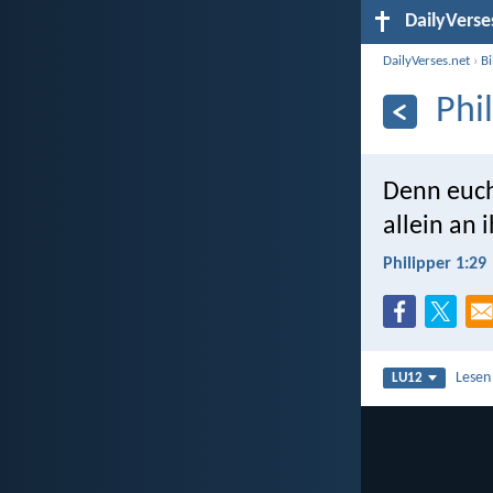
DailyVerse
DailyVerses.net
›
B
Phi
Denn euch 
allein an 
Philipper 1:29
Lesen
LU12