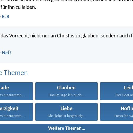
für ihn zu leiden.
- ELB
 das Vorrecht, nicht nur an Christus zu glauben, sondern auch f
 - NeÜ
e Themen
nade
Glauben
Lei
s hinzutreten...
Darum sage ich euch...
Der Gott abe
rzigkeit
Liebe
Hoff
s hinzutreten...
Die Liebe ist langmütig...
Denn ich we
Weitere Themen...