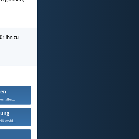
ür ihn zu
den
r aller...
nung
iß wohl...