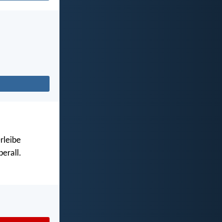
rleibe
erall.