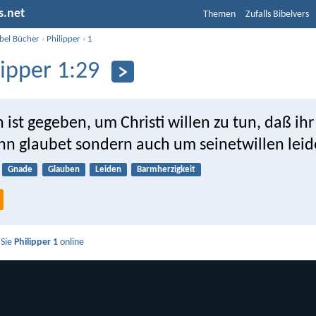
s.net
Themen
Zufalls Bibelvers
ibel Bücher
›
Philipper
›
1
lipper 1:29
ist gegeben, um Christi willen zu tun, daß ihr
ihn glaubet sondern auch um seinetwillen leid
Gnade
Glauben
Leiden
Barmherzigkeit
 Sie
Philipper 1
online