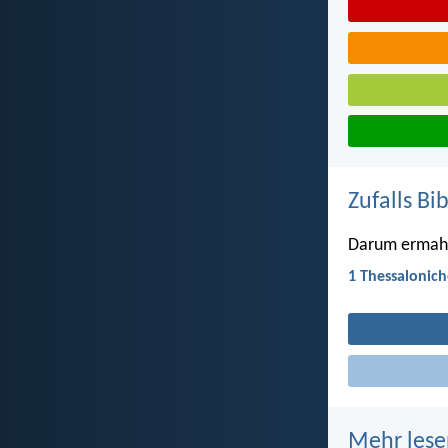
Zufalls Bi
Darum ermahne
1 Thessalonich
Mehr lese