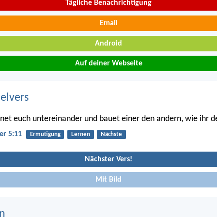
Tägliche Benachrichtigung
Email
Android
Auf deiner Webseite
belvers
t euch untereinander und bauet einer den andern, wie ihr de
er 5:11
Ermutigung
Lernen
Nächste
Nächster Vers!
Mit Bild
n