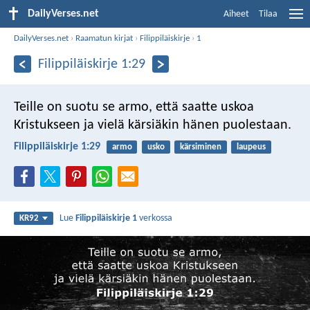
DailyVerses.net
Aiheet
Tilaa
DailyVerses.net
›
Raamatun kirjat
›
Filippiläiskirje
›
1
Filippiläiskirje 1:29
Teille on suotu se armo, että saatte uskoa
Kristukseen ja vielä kärsiäkin hänen puolestaan.
Filippiläiskirje 1:29
armo
usko
kärsiminen
laupeus
Lue
Filippiläiskirje 1
verkossa
KR92