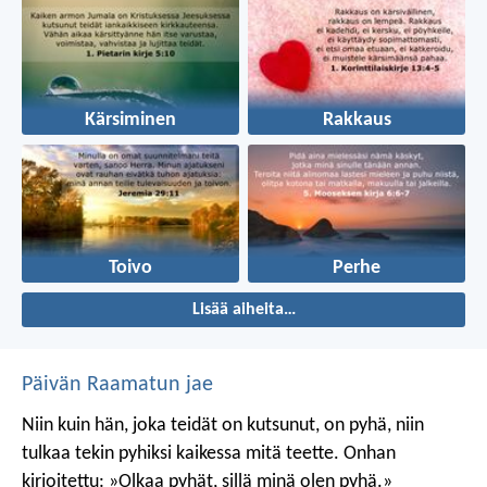
Kärsiminen
Rakkaus
Toivo
Perhe
Lisää aiheita…
Päivän Raamatun jae
Niin kuin hän, joka teidät on kutsunut, on pyhä, niin
tulkaa tekin pyhiksi kaikessa mitä teette. Onhan
kirjoitettu: »Olkaa pyhät, sillä minä olen pyhä.»