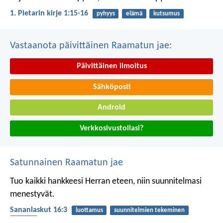
1. Pietarin kirje 1:15-16
pyhyys
elämä
kutsumus
Vastaanota päivittäinen Raamatun jae:
Päivittäinen ilmoitus
Sähköposti
Android
Verkkosivustollasi?
Satunnainen Raamatun jae
Tuo kaikki hankkeesi Herran eteen,
niin suunnitelmasi
menestyvät.
Sananlaskut 16:3
luottamus
suunnitelmien tekeminen
siunaus