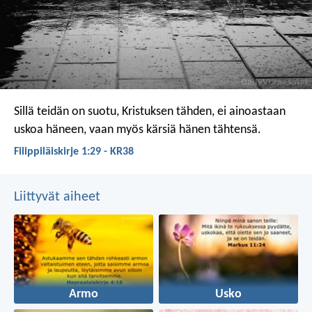
Sillä teidän on suotu, Kristuksen tähden, ei ainoastaan
uskoa häneen, vaan myös kärsiä hänen tähtensä.
Filippiläiskirje 1:29 - KR38
Liittyvät aiheet
Armo
Usko