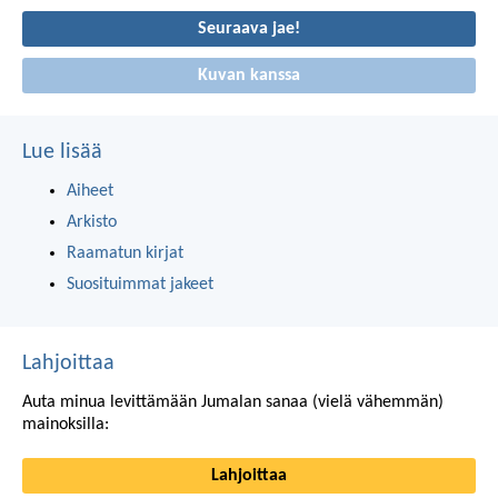
Seuraava jae!
Kuvan kanssa
Lue lisää
Aiheet
Arkisto
Raamatun kirjat
Suosituimmat jakeet
Lahjoittaa
Auta minua levittämään Jumalan sanaa (vielä vähemmän)
mainoksilla:
Lahjoittaa