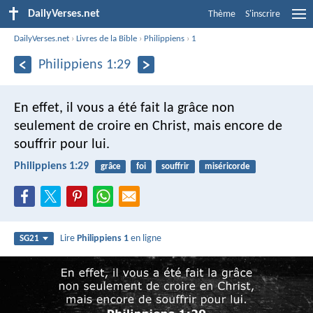
DailyVerses.net
Thème
S'inscrire
DailyVerses.net
›
Livres de la Bible
›
Philippiens
›
1
Philippiens 1:29
En effet, il vous a été fait la grâce non
seulement de croire en Christ, mais encore de
souffrir pour lui.
Philippiens 1:29
grâce
foi
souffrir
miséricorde
Lire
Philippiens 1
en ligne
SG21