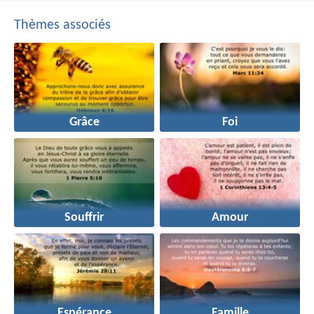
Thèmes associés
Grâce
Foi
Souffrir
Amour
Espérance
Famille