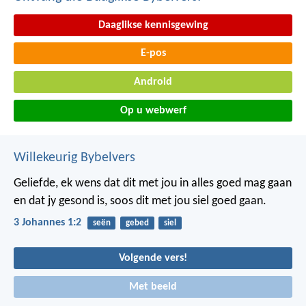
Daaglikse kennisgewing
E-pos
Android
Op u webwerf
Willekeurig Bybelvers
Geliefde, ek wens dat dit met jou in alles goed mag gaan
en dat jy gesond is, soos dit met jou siel goed gaan.
3 Johannes 1:2
seën
gebed
siel
Volgende vers!
Met beeld