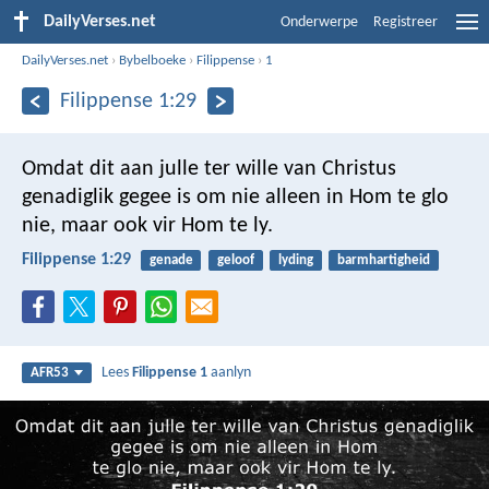
DailyVerses.net
Onderwerpe
Registreer
DailyVerses.net
›
Bybelboeke
›
Filippense
›
1
Filippense 1:29
Omdat dit aan julle ter wille van Christus
genadiglik gegee is om nie alleen in Hom te glo
nie, maar ook vir Hom te ly.
Filippense 1:29
genade
geloof
lyding
barmhartigheid
Lees
Filippense 1
aanlyn
AFR53