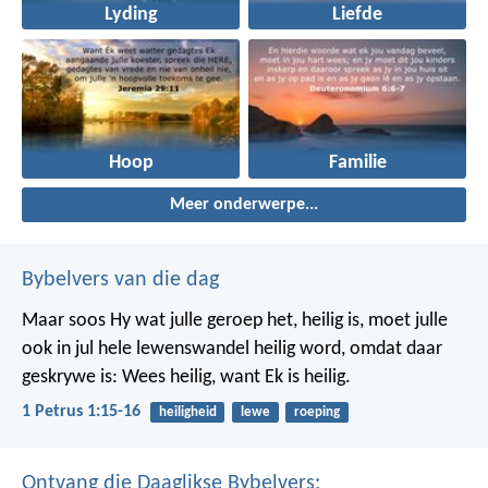
Lyding
Liefde
Hoop
Familie
Meer onderwerpe...
Bybelvers van die dag
Maar soos Hy wat julle geroep het, heilig is, moet julle
ook in jul hele lewenswandel heilig word, omdat daar
geskrywe is: Wees heilig, want Ek is heilig.
1 Petrus 1:15-16
heiligheid
lewe
roeping
Ontvang die Daaglikse Bybelvers: