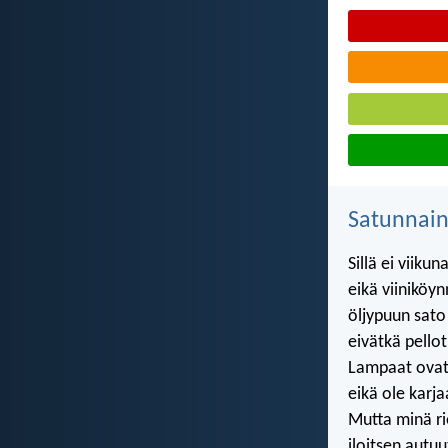
Satunnai
Sillä ei viiku
eikä viiniköyn
öljypuun sato
eivätkä pello
Lampaat ovat
eikä ole karja
Mutta minä ri
iloitsen autu