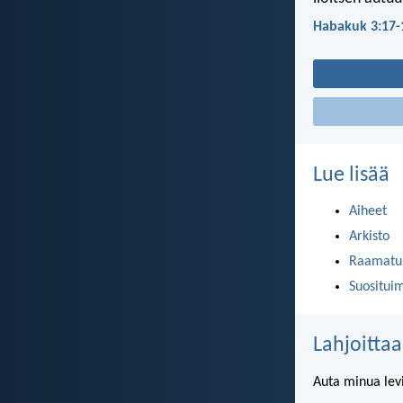
Habakuk 3:17-
Lue lisää
Aiheet
Arkisto
Raamatun
Suositui
Lahjoittaa
Auta minua lev