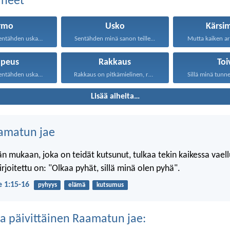
aiheet
rmo
Usko
Kärsi
Käykäämme sentähden uskalluksella armon...
Sentähden minä sanon teille...
Mutta kaiken a
upeus
Rakkaus
Toi
Käykäämme sentähden uskalluksella armon...
Rakkaus on pitkämielinen, rakkaus...
Sillä minä tunne
Lisää aiheita…
amatun jae
n mukaan, joka on teidät kutsunut, tulkaa tekin kaikessa vael
 kirjoitettu on: "Olkaa pyhät, sillä minä olen pyhä".
je 1:15-16
pyhyys
elämä
kutsumus
a päivittäinen Raamatun jae: