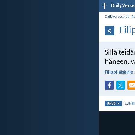
DailyVerse
DailyVerses.net
›
R
Fili
Sillä teid
häneen, v
Filippiläiskirje
Lue
Fi
KR38