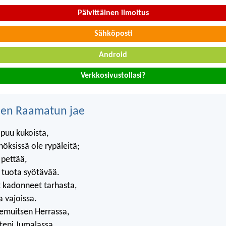
Päivittäinen ilmoitus
Sähköposti
Android
Verkkosivustollasi?
nen Raamatun jae
napuu kukoista,
nöksissä ole rypäleitä;
 pettää,
t tuota syötävää.
 kadonneet tarhasta,
a vajoissa.
emuitsen Herrassa,
uteni Jumalassa.