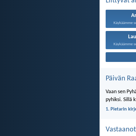
Liittyvät 
A
La
Päivän Ra
Vaan sen Pyhä
pyhiksi. Sillä
1. Pietarin kir
Vastaanot