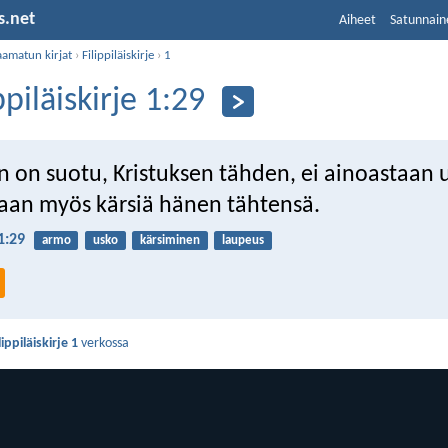
s.net
Aiheet
Satunnain
aamatun kirjat
›
Filippiläiskirje
›
1
ppiläiskirje 1:29
än on suotu, Kristuksen tähden, ei ainoastaan 
aan myös kärsiä hänen tähtensä.
 1:29
armo
usko
kärsiminen
laupeus
lippiläiskirje 1
verkossa