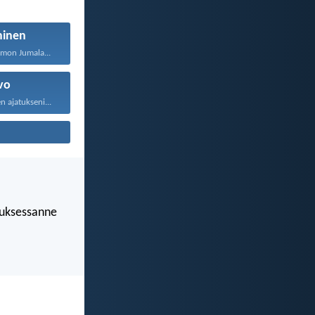
minen
rmon Jumala...
vo
n ajatukseni...
luksessanne