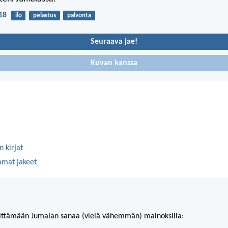
18
ilo
pelastus
palvonta
Seuraava jae!
Kuvan kanssa
 kirjat
mmat jakeet
ittämään Jumalan sanaa (vielä vähemmän) mainoksilla: