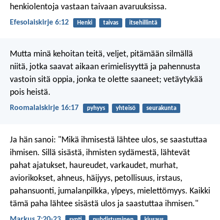
henkiolentoja vastaan taivaan avaruuksissa.
Efesolaiskirje 6:12
Henki
taivas
itsehillintä
Mutta minä kehoitan teitä, veljet, pitämään silmällä
niitä, jotka saavat aikaan erimielisyyttä ja pahennusta
vastoin sitä oppia, jonka te olette saaneet; vetäytykää
pois heistä.
Roomalaiskirje 16:17
pyhyys
yhteisö
seurakunta
Ja hän sanoi: "Mikä ihmisestä lähtee ulos, se saastuttaa
ihmisen. Sillä sisästä, ihmisten sydämestä, lähtevät
pahat ajatukset, haureudet, varkaudet, murhat,
aviorikokset, ahneus, häijyys, petollisuus, irstaus,
pahansuonti, jumalanpilkka, ylpeys, mielettömyys. Kaikki
tämä paha lähtee sisästä ulos ja saastuttaa ihmisen."
Markus 7:20-23
synti
puhdistuminen
kiusaus