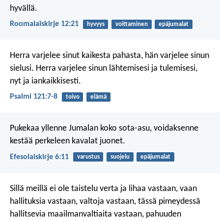
hyvällä.
Roomalaiskirje 12:21
hyvyys
voittaminen
epäjumalat
Herra varjelee sinut kaikesta pahasta,
hän varjelee sinun
sielusi.
Herra varjelee sinun lähtemisesi ja tulemisesi,
nyt ja iankaikkisesti.
Psalmi 121:7-8
toivo
elämä
Pukekaa yllenne Jumalan koko sota-asu, voidaksenne
kestää perkeleen kavalat juonet.
Efesolaiskirje 6:11
varustus
suojelu
epäjumalat
Sillä meillä ei ole taistelu verta ja lihaa vastaan, vaan
hallituksia vastaan, valtoja vastaan, tässä pimeydessä
hallitsevia maailmanvaltiaita vastaan, pahuuden