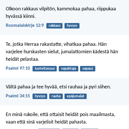
Olkoon rakkaus vilpitön, kammokaa pahaa, riippukaa
hyvässä kiinni.
Roomalaiskirje 12:9
rakkaus
hyvyys
Te, jotka Herraa rakastatte, vihatkaa pahaa.
Hän
varjelee hurskasten sielut,
jumalattomien kädestä hän
heidät pelastaa.
Psalmi 97:10
luotettavuus
vapahtaja
vapaus
Vältä pahaa ja tee hyvää,
etsi rauhaa ja pyri siihen.
Psalmi 34:15
hyvyys
rauha
epäjumalat
En minä rukoile, että ottaisit heidät pois maailmasta,
vaan että sinä varjelisit heidät pahasta.