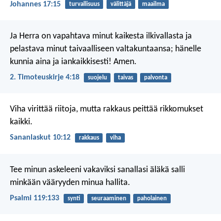
Johannes 17:15
turvallisuus
välittäjä
maailma
Ja Herra on vapahtava minut kaikesta ilkivallasta ja
pelastava minut taivaalliseen valtakuntaansa; hänelle
kunnia aina ja iankaikkisesti! Amen.
2. Timoteuskirje 4:18
suojelu
taivas
palvonta
Viha virittää riitoja,
mutta rakkaus peittää rikkomukset
kaikki.
Sananlaskut 10:12
rakkaus
viha
Tee minun askeleeni vakaviksi sanallasi
äläkä salli
minkään vääryyden minua hallita.
Psalmi 119:133
synti
seuraaminen
paholainen