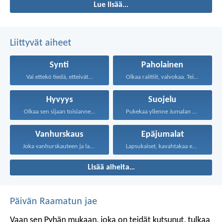
Lue lisää...
pelastaa.
Liittyvät aiheet
Synti
Paholainen
Vai ettekö tiedä, etteivät...
Olkaa raittiit, valvokaa. Teidän...
Hyvyys
Suojelu
Olkaa sen sijaan toisianne...
Pukekaa yllenne Jumalan koko...
Vanhurskaus
Epäjumalat
Joka vanhurskauteen ja laupeuteen...
Lapsukaiset, kavahtakaa epäjumalia...
Lisää aiheita…
Päivän Raamatun jae
Vaan sen Pyhän mukaan, joka on teidät kutsunut, tulkaa