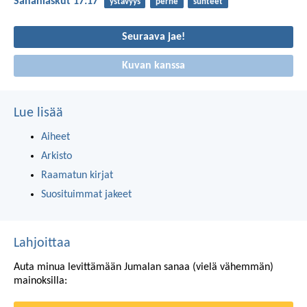
Sananlaskut 17:17
ystävyys
perhe
suhteet
Seuraava jae!
Kuvan kanssa
Lue lisää
Aiheet
Arkisto
Raamatun kirjat
Suosituimmat jakeet
Lahjoittaa
Auta minua levittämään Jumalan sanaa (vielä vähemmän)
mainoksilla: