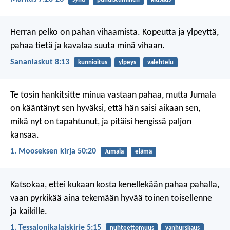
Herran pelko on pahan vihaamista.
Kopeutta ja ylpeyttä,
pahaa tietä ja kavalaa suuta minä vihaan.
Sananlaskut 8:13
kunnioitus
ylpeys
valehtelu
Te tosin hankitsitte minua vastaan pahaa, mutta Jumala
on kääntänyt sen hyväksi, että hän saisi aikaan sen,
mikä nyt on tapahtunut, ja pitäisi hengissä paljon
kansaa.
1. Mooseksen kirja 50:20
Jumala
elämä
Katsokaa, ettei kukaan kosta kenellekään pahaa pahalla,
vaan pyrkikää aina tekemään hyvää toinen toisellenne
ja kaikille.
1. Tessalonikalaiskirje 5:15
nuhteettomuus
vanhurskaus