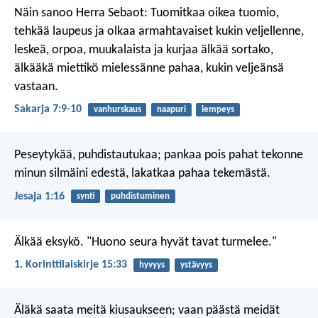
Näin sanoo Herra Sebaot: Tuomitkaa oikea tuomio,
tehkää laupeus ja olkaa armahtavaiset kukin veljellenne,
leskeä, orpoa, muukalaista ja kurjaa älkää sortako,
älkääkä miettikö mielessänne pahaa, kukin veljeänsä
vastaan.
Sakarja 7:9-10
vanhurskaus
naapuri
lempeys
Peseytykää, puhdistautukaa;
pankaa pois pahat tekonne
minun silmäini edestä,
lakatkaa pahaa tekemästä.
Jesaja 1:16
synti
puhdistuminen
Älkää eksykö.
"Huono seura hyvät tavat turmelee."
1. Korinttilaiskirje 15:33
hyvyys
ystävyys
Äläkä saata meitä kiusaukseen; vaan päästä meidät