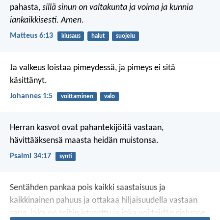
pahasta,
sillä sinun on valtakunta ja voima ja kunnia
iankaikkisesti. Amen
.
Matteus 6:13
kiusaus
halut
suojelu
Ja valkeus loistaa pimeydessä, ja pimeys ei sitä
käsittänyt.
Johannes 1:5
voittaminen
valo
Herran kasvot ovat pahantekijöitä vastaan,
hävittääksensä maasta heidän muistonsa.
Psalmi 34:17
synti
Sentähden pankaa pois kaikki saastaisuus ja
kaikkinainen pahuus ja ottakaa hiljaisuudella vastaan
sana, joka on teihin istutettu ja joka voi teidän sielunne