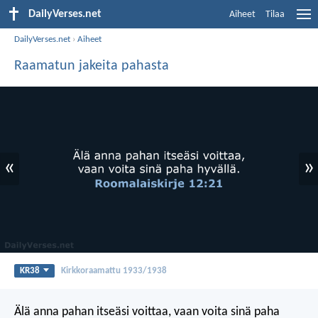
DailyVerses.net
Aiheet
Tilaa
DailyVerses.net
›
Aiheet
Raamatun jakeita pahasta
«
»
KR38
Kirkkoraamattu 1933/1938
Älä anna pahan itseäsi voittaa,
vaan voita sinä paha