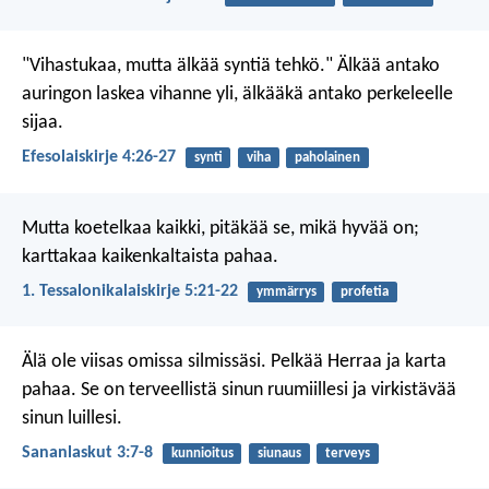
"Vihastukaa, mutta älkää syntiä tehkö." Älkää antako
auringon laskea vihanne yli, älkääkä antako perkeleelle
sijaa.
Efesolaiskirje 4:26-27
synti
viha
paholainen
Mutta koetelkaa kaikki, pitäkää se, mikä hyvää on;
karttakaa kaikenkaltaista pahaa.
1. Tessalonikalaiskirje 5:21-22
ymmärrys
profetia
Älä ole viisas omissa silmissäsi.
Pelkää Herraa ja karta
pahaa.
Se on terveellistä sinun ruumiillesi
ja virkistävää
sinun luillesi.
Sananlaskut 3:7-8
kunnioitus
siunaus
terveys