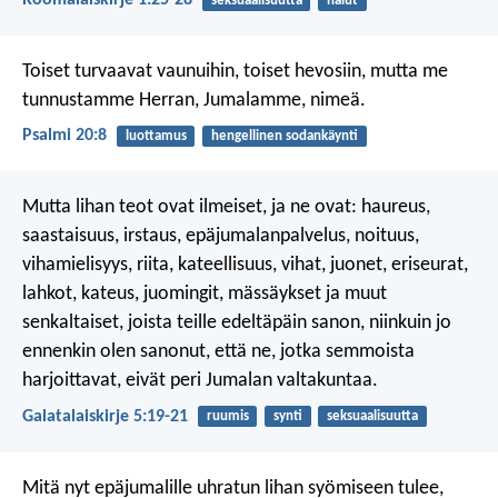
seksuaalisuutta
halut
Toiset turvaavat vaunuihin, toiset hevosiin,
mutta me
tunnustamme Herran, Jumalamme, nimeä.
Psalmi 20:8
luottamus
hengellinen sodankäynti
Mutta lihan teot ovat ilmeiset, ja ne ovat: haureus,
saastaisuus, irstaus, epäjumalanpalvelus, noituus,
vihamielisyys, riita, kateellisuus, vihat, juonet, eriseurat,
lahkot, kateus, juomingit, mässäykset ja muut
senkaltaiset, joista teille edeltäpäin sanon, niinkuin jo
ennenkin olen sanonut, että ne, jotka semmoista
harjoittavat, eivät peri Jumalan valtakuntaa.
Galatalaiskirje 5:19-21
ruumis
synti
seksuaalisuutta
Mitä nyt epäjumalille uhratun lihan syömiseen tulee,