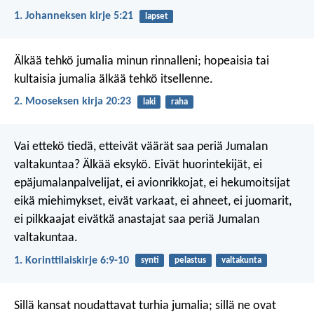
1. Johanneksen kirje 5:21
lapset
Älkää tehkö jumalia minun rinnalleni; hopeaisia tai
kultaisia jumalia älkää tehkö itsellenne.
2. Mooseksen kirja 20:23
laki
raha
Vai ettekö tiedä, etteivät väärät saa periä Jumalan
valtakuntaa? Älkää eksykö. Eivät huorintekijät, ei
epäjumalanpalvelijat, ei avionrikkojat, ei hekumoitsijat
eikä miehimykset, eivät varkaat, ei ahneet, ei juomarit,
ei pilkkaajat eivätkä anastajat saa periä Jumalan
valtakuntaa.
1. Korinttilaiskirje 6:9-10
synti
pelastus
valtakunta
Sillä kansat noudattavat turhia jumalia;
sillä ne ovat