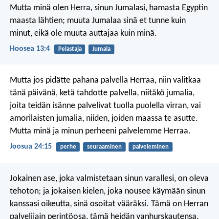
Mutta minä olen Herra, sinun Jumalasi,
hamasta Egyptin
maasta lähtien;
muuta Jumalaa sinä et tunne kuin
minut,
eikä ole muuta auttajaa kuin minä.
Hoosea 13:4
Pelastaja
Jumala
Mutta jos pidätte pahana palvella Herraa, niin valitkaa
tänä päivänä, ketä tahdotte palvella, niitäkö jumalia,
joita teidän isänne palvelivat tuolla puolella virran, vai
amorilaisten jumalia, niiden, joiden maassa te asutte.
Mutta minä ja minun perheeni palvelemme Herraa.
Joosua 24:15
perhe
seuraaminen
palveleminen
Jokainen ase, joka valmistetaan sinun varallesi,
on oleva
tehoton;
ja jokaisen kielen,
joka nousee käymään sinun
kanssasi oikeutta,
sinä osoitat vääräksi.
Tämä on Herran
palvelijain perintöosa,
tämä heidän vanhurskautensa,