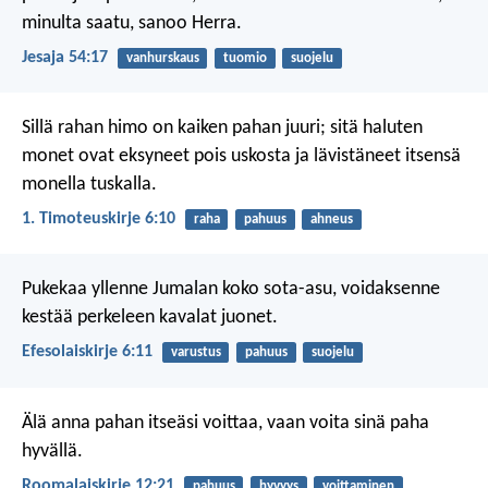
minulta saatu,
sanoo Herra.
Jesaja 54:17
vanhurskaus
tuomio
suojelu
Sillä rahan himo on kaiken pahan juuri; sitä haluten
monet ovat eksyneet pois uskosta ja lävistäneet itsensä
monella tuskalla.
1. Timoteuskirje 6:10
raha
pahuus
ahneus
Pukekaa yllenne Jumalan koko sota-asu, voidaksenne
kestää perkeleen kavalat juonet.
Efesolaiskirje 6:11
varustus
pahuus
suojelu
Älä anna pahan itseäsi voittaa,
vaan voita sinä paha
hyvällä.
Roomalaiskirje 12:21
pahuus
hyvyys
voittaminen