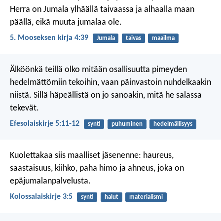
Herra on Jumala ylhäällä taivaassa ja alhaalla maan
päällä, eikä muuta jumalaa ole.
5. Mooseksen kirja 4:39
Jumala
taivas
maailma
Älköönkä teillä olko mitään osallisuutta pimeyden
hedelmättömiin tekoihin, vaan päinvastoin nuhdelkaakin
niistä. Sillä häpeällistä on jo sanoakin, mitä he salassa
tekevät.
Efesolaiskirje 5:11-12
synti
puhuminen
hedelmällisyys
Kuolettakaa siis maalliset jäsenenne: haureus,
saastaisuus, kiihko, paha himo ja ahneus, joka on
epäjumalanpalvelusta.
Kolossalaiskirje 3:5
synti
halut
materialismi