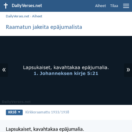
DailyVerses.net
Aiheet
Tilaa
DailyVerses.net
›
Aiheet
Raamatun jakeita epäjumalista
«
»
KR38
Kirkkoraamattu 1933/1938
Lapsukaiset, kavahtakaa epäjumalia.