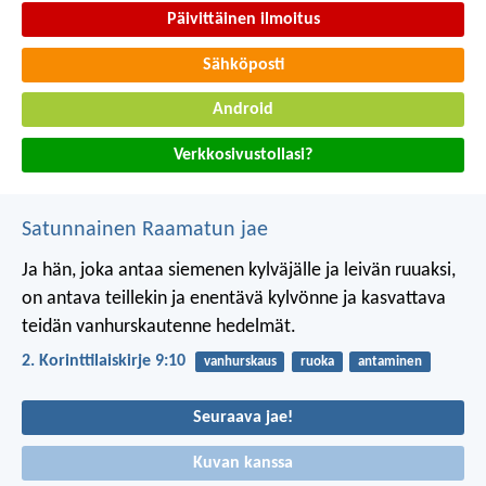
Päivittäinen ilmoitus
Sähköposti
Android
Verkkosivustollasi?
Satunnainen Raamatun jae
Ja hän, joka antaa siemenen kylväjälle ja leivän ruuaksi,
on antava teillekin ja enentävä kylvönne ja kasvattava
teidän vanhurskautenne hedelmät.
2. Korinttilaiskirje 9:10
vanhurskaus
ruoka
antaminen
Seuraava jae!
Kuvan kanssa