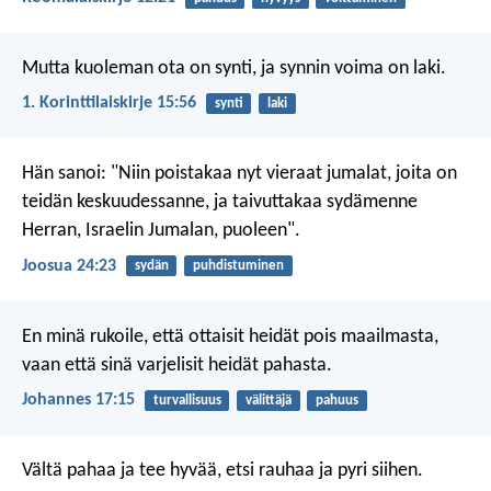
Mutta kuoleman ota on synti, ja synnin voima on laki.
1. Korinttilaiskirje 15:56
synti
laki
Hän sanoi: "Niin poistakaa nyt vieraat jumalat, joita on
teidän keskuudessanne, ja taivuttakaa sydämenne
Herran, Israelin Jumalan, puoleen".
Joosua 24:23
sydän
puhdistuminen
En minä rukoile, että ottaisit heidät pois maailmasta,
vaan että sinä varjelisit heidät pahasta.
Johannes 17:15
turvallisuus
välittäjä
pahuus
Vältä pahaa ja tee hyvää,
etsi rauhaa ja pyri siihen.