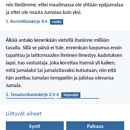
niin tiedämme, ettei maailmassa ole yhtään epäjumalaa
ja ettei ole muuta Jumalaa kuin yksi.
1. Korinttilaiskirje 8:4
ruoka
Älkää antako kenenkään vietellä itseänne millään
tavalla. Sillä se päivä ei tule, ennenkuin luopumus ensin
tapahtuu ja laittomuuden ihminen ilmestyy, kadotuksen
lapsi, tuo vastustaja, joka korottaa itsensä yli kaiken,
mitä jumalaksi tai jumaloitavaksi kutsutaan, niin että
hän asettuu Jumalan temppeliin ja julistaa olevansa
Jumala.
2. Tessalonikalaiskirje 2:3-4
loppuajat
jeesuksen toinen tuleminen
hengellinen sodankäynti
Liittyvät aiheet
Synti
Pahuus