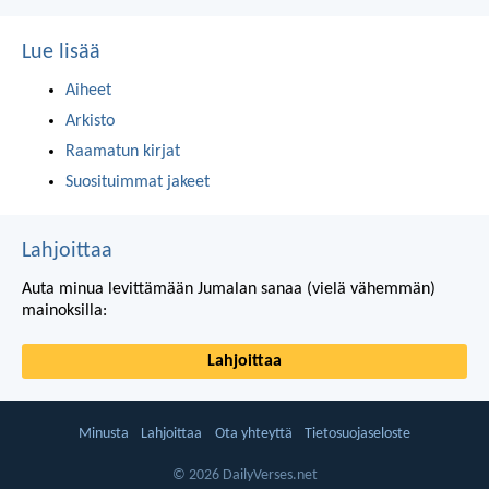
Lue lisää
Aiheet
Arkisto
Raamatun kirjat
Suosituimmat jakeet
Lahjoittaa
Auta minua levittämään Jumalan sanaa (vielä vähemmän)
mainoksilla:
Lahjoittaa
Minusta
Lahjoittaa
Ota yhteyttä
Tietosuojaseloste
© 2026 DailyVerses.net