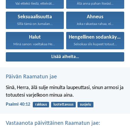
Vai ettekö tiedä, etteivät...
Älä anna pahan itseäsi...
Seksuaalisuutta
Ahneus
Sillä tämä on Jumalan...
Joka rakastaa rahaa, ei...
Halut
Hengellinen sodankäynti
Minä sanon: vaeltakaa Hengessä...
Seisokaa siis kupeet totuuteen...
Lisää aiheita…
Päivän Raamatun jae
Sinä, Herra, älä sulje minulta laupeuttasi,
sinun armosi ja
totuutesi varjelkoon minua aina.
Psalmi 40:12
rakkaus
luotettavuus
suojelu
Vastaanota päivittäinen Raamatun jae: