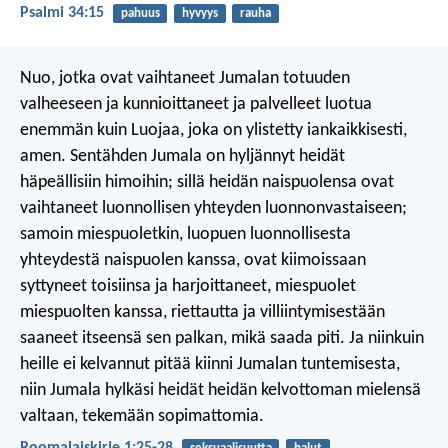
Psalmi 34:15
pahuus
hyvyys
rauha
Nuo, jotka ovat vaihtaneet Jumalan totuuden
valheeseen ja kunnioittaneet ja palvelleet luotua
enemmän kuin Luojaa, joka on ylistetty iankaikkisesti,
amen. Sentähden Jumala on hyljännyt heidät
häpeällisiin himoihin; sillä heidän naispuolensa ovat
vaihtaneet luonnollisen yhteyden luonnonvastaiseen;
samoin miespuoletkin, luopuen luonnollisesta
yhteydestä naispuolen kanssa, ovat kiimoissaan
syttyneet toisiinsa ja harjoittaneet, miespuolet
miespuolten kanssa, riettautta ja villiintymisestään
saaneet itseensä sen palkan, mikä saada piti. Ja niinkuin
heille ei kelvannut pitää kiinni Jumalan tuntemisesta,
niin Jumala hylkäsi heidät heidän kelvottoman mielensä
valtaan, tekemään sopimattomia.
Roomalaiskirje 1:25-28