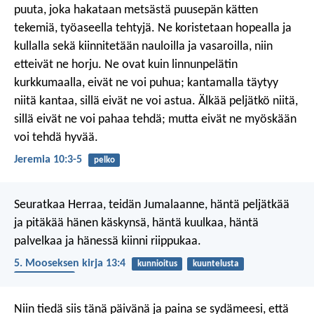
puuta, joka hakataan metsästä
puusepän kätten
tekemiä, työaseella tehtyjä.
Ne koristetaan hopealla ja
kullalla
sekä kiinnitetään nauloilla ja vasaroilla,
niin
etteivät ne horju.
Ne ovat kuin linnunpelätin
kurkkumaalla,
eivät ne voi puhua;
kantamalla täytyy
niitä kantaa,
sillä eivät ne voi astua.
Älkää peljätkö niitä,
sillä eivät ne voi pahaa tehdä;
mutta eivät ne myöskään
voi tehdä hyvää.
Jeremia 10:3-5
pelko
Seuratkaa Herraa, teidän Jumalaanne, häntä peljätkää
ja pitäkää hänen käskynsä, häntä kuulkaa, häntä
palvelkaa ja hänessä kiinni riippukaa.
5. Mooseksen kirja 13:4
kunnioitus
kuuntelusta
seuraaminen
Niin tiedä siis tänä päivänä ja paina se sydämeesi, että