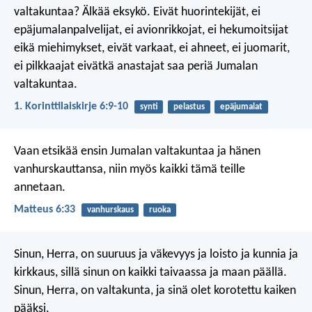
valtakuntaa? Älkää eksykö. Eivät huorintekijät, ei
epäjumalanpalvelijat, ei avionrikkojat, ei hekumoitsijat
eikä miehimykset, eivät varkaat, ei ahneet, ei juomarit,
ei pilkkaajat eivätkä anastajat saa periä Jumalan
valtakuntaa.
1. Korinttilaiskirje 6:9-10
synti
pelastus
epäjumalat
Vaan etsikää ensin Jumalan valtakuntaa ja hänen
vanhurskauttansa, niin myös kaikki tämä teille
annetaan.
Matteus 6:33
vanhurskaus
ruoka
Sinun, Herra, on suuruus ja väkevyys ja loisto ja kunnia ja
kirkkaus, sillä sinun on kaikki taivaassa ja maan päällä.
Sinun, Herra, on valtakunta, ja sinä olet korotettu kaiken
pääksi.