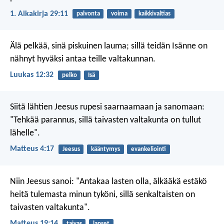
1. Aikakirja 29:11
palvonta
voima
kaikkivaltias
Älä pelkää, sinä piskuinen lauma; sillä teidän Isänne on
nähnyt hyväksi antaa teille valtakunnan.
Luukas 12:32
pelko
Isä
Siitä lähtien Jeesus rupesi saarnaamaan ja sanomaan:
"Tehkää parannus, sillä taivasten valtakunta on tullut
lähelle".
Matteus 4:17
Jeesus
kääntymys
evankeliointi
Niin Jeesus sanoi: "Antakaa lasten olla, älkääkä estäkö
heitä tulemasta minun tyköni, sillä senkaltaisten on
taivasten valtakunta".
Matteus 19:14
taivas
lapset