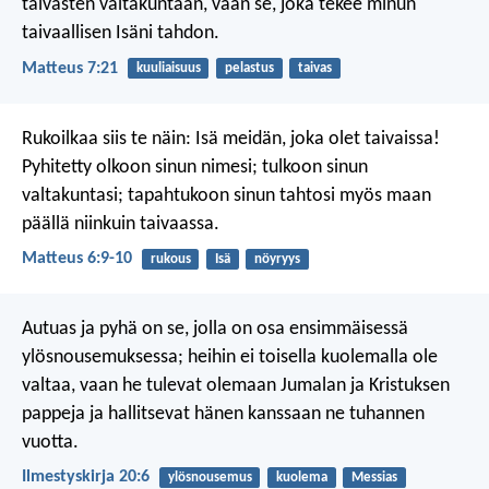
taivasten valtakuntaan, vaan se, joka tekee minun
taivaallisen Isäni tahdon.
Matteus 7:21
kuuliaisuus
pelastus
taivas
Rukoilkaa siis te näin: Isä meidän, joka olet taivaissa!
Pyhitetty olkoon sinun nimesi; tulkoon sinun
valtakuntasi; tapahtukoon sinun tahtosi myös maan
päällä niinkuin taivaassa.
Matteus 6:9-10
rukous
Isä
nöyryys
Autuas ja pyhä on se, jolla on osa ensimmäisessä
ylösnousemuksessa; heihin ei toisella kuolemalla ole
valtaa, vaan he tulevat olemaan Jumalan ja Kristuksen
pappeja ja hallitsevat hänen kanssaan ne tuhannen
vuotta.
Ilmestyskirja 20:6
ylösnousemus
kuolema
Messias