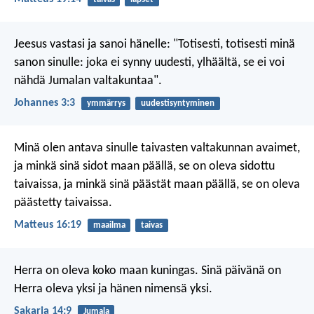
Jeesus vastasi ja sanoi hänelle: "Totisesti, totisesti minä
sanon sinulle: joka ei synny uudesti, ylhäältä, se ei voi
nähdä Jumalan valtakuntaa".
Johannes 3:3
ymmärrys
uudestisyntyminen
Minä olen antava sinulle taivasten valtakunnan avaimet,
ja minkä sinä sidot maan päällä, se on oleva sidottu
taivaissa, ja minkä sinä päästät maan päällä, se on oleva
päästetty taivaissa.
Matteus 16:19
maailma
taivas
Herra on oleva koko maan kuningas.
Sinä päivänä on
Herra oleva yksi
ja hänen nimensä yksi.
Sakarja 14:9
Jumala