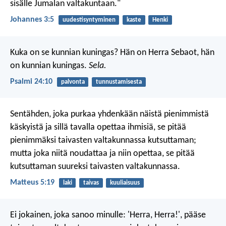
sisälle Jumalan valtakuntaan."
Johannes 3:5
uudestisyntyminen
kaste
Henki
Kuka on se kunnian kuningas?
Hän on Herra Sebaot,
hän
on kunnian kuningas.
Sela.
Psalmi 24:10
palvonta
tunnustamisesta
Sentähden, joka purkaa yhdenkään näistä pienimmistä
käskyistä ja sillä tavalla opettaa ihmisiä, se pitää
pienimmäksi taivasten valtakunnassa kutsuttaman;
mutta joka niitä noudattaa ja niin opettaa, se pitää
kutsuttaman suureksi taivasten valtakunnassa.
Matteus 5:19
laki
taivas
kuuliaisuus
Ei jokainen, joka sanoo minulle: 'Herra, Herra!', pääse