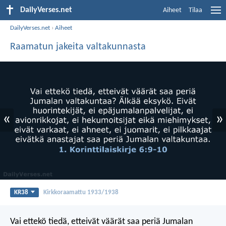
DailyVerses.net
Aiheet
Tilaa
DailyVerses.net
›
Aiheet
Raamatun jakeita valtakunnasta
«
»
KR38
Kirkkoraamattu 1933/1938
Vai ettekö tiedä, etteivät väärät saa periä Jumalan