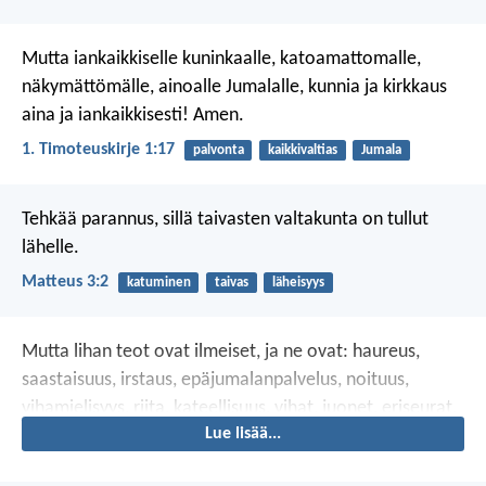
Mutta iankaikkiselle kuninkaalle, katoamattomalle,
näkymättömälle, ainoalle Jumalalle, kunnia ja kirkkaus
aina ja iankaikkisesti! Amen.
1. Timoteuskirje 1:17
palvonta
kaikkivaltias
Jumala
Tehkää parannus, sillä taivasten valtakunta on tullut
lähelle.
Matteus 3:2
katuminen
taivas
läheisyys
Mutta lihan teot ovat ilmeiset, ja ne ovat: haureus,
saastaisuus, irstaus, epäjumalanpalvelus, noituus,
vihamielisyys, riita, kateellisuus, vihat, juonet, eriseurat,
Lue lisää...
lahkot, kateus, juomingit, mässäykset ja muut
senkaltaiset, joista teille edeltäpäin sanon, niinkuin jo