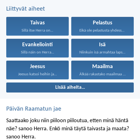
ennenkin olen sanonut, että ne, jotka semmoista
Liittyvät aiheet
harjoittavat, eivät peri Jumalan valtakuntaa.
Taivas
Pelastus
Sillä itse Herra on...
Eikä ole pelastusta yhdessäkään...
Evankeliointi
Isä
Sillä näin on Herra...
Niinkuin isä armahtaa lapsiansa...
Jeesus
Maailma
Jeesus katsoi heihin ja...
Älkää rakastako maailmaa älkääkä...
Lisää aiheita…
Päivän Raamatun jae
Saattaako joku niin piiloon piiloutua,
etten minä häntä
näe? sanoo Herra.
Enkö minä täytä taivasta ja maata?
sanoo Herra.