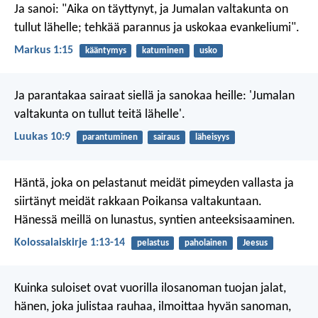
Ja sanoi: "Aika on täyttynyt, ja Jumalan valtakunta on
tullut lähelle; tehkää parannus ja uskokaa evankeliumi".
Markus 1:15
kääntymys
katuminen
usko
Ja parantakaa sairaat siellä ja sanokaa heille: 'Jumalan
valtakunta on tullut teitä lähelle'.
Luukas 10:9
parantuminen
sairaus
läheisyys
Häntä, joka on pelastanut meidät pimeyden vallasta ja
siirtänyt meidät rakkaan Poikansa valtakuntaan.
Hänessä meillä on lunastus, syntien anteeksisaaminen.
Kolossalaiskirje 1:13-14
pelastus
paholainen
Jeesus
Kuinka suloiset ovat vuorilla
ilosanoman tuojan jalat,
hänen, joka julistaa rauhaa,
ilmoittaa hyvän sanoman,