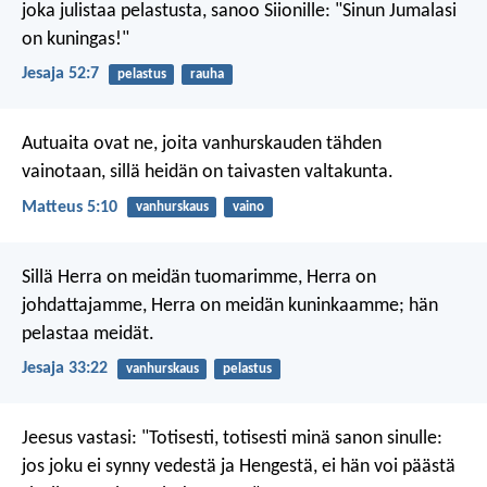
joka julistaa pelastusta,
sanoo Siionille:
"Sinun Jumalasi
on kuningas!"
Jesaja 52:7
pelastus
rauha
Autuaita ovat ne, joita vanhurskauden tähden
vainotaan, sillä heidän on taivasten valtakunta.
Matteus 5:10
vanhurskaus
vaino
Sillä Herra on meidän tuomarimme,
Herra on
johdattajamme,
Herra on meidän kuninkaamme;
hän
pelastaa meidät.
Jesaja 33:22
vanhurskaus
pelastus
Jeesus vastasi: "Totisesti, totisesti minä sanon sinulle:
jos joku ei synny vedestä ja Hengestä, ei hän voi päästä