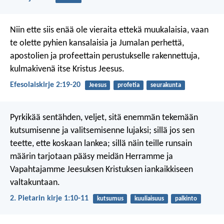
Niin ette siis enää ole vieraita ettekä muukalaisia, vaan
te olette pyhien kansalaisia ja Jumalan perhettä,
apostolien ja profeettain perustukselle rakennettuja,
kulmakivenä itse Kristus Jeesus.
Efesolaiskirje 2:19-20
Jeesus
profetia
seurakunta
Pyrkikää sentähden, veljet, sitä enemmän tekemään
kutsumisenne ja valitsemisenne lujaksi; sillä jos sen
teette, ette koskaan lankea; sillä näin teille runsain
määrin tarjotaan pääsy meidän Herramme ja
Vapahtajamme Jeesuksen Kristuksen iankaikkiseen
valtakuntaan.
2. Pietarin kirje 1:10-11
kutsumus
kuuliaisuus
palkinto