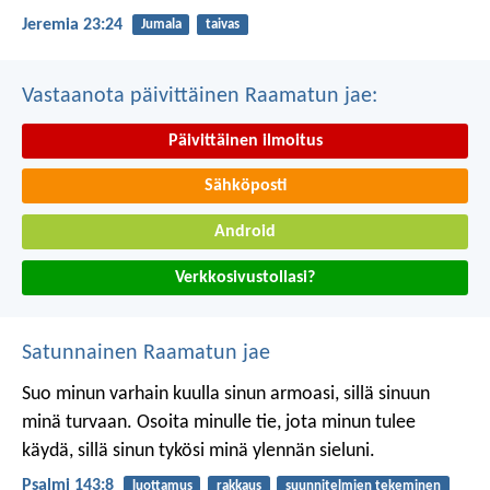
Jeremia 23:24
Jumala
taivas
Vastaanota päivittäinen Raamatun jae:
Päivittäinen ilmoitus
Sähköposti
Android
Verkkosivustollasi?
Satunnainen Raamatun jae
Suo minun varhain kuulla sinun armoasi,
sillä sinuun
minä turvaan.
Osoita minulle tie,
jota minun tulee
käydä,
sillä sinun tykösi minä ylennän sieluni.
Psalmi 143:8
luottamus
rakkaus
suunnitelmien tekeminen