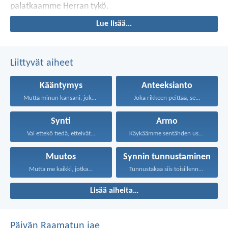
palatkaamme Herran tykö.
Lue lisää...
Liittyvät aiheet
Kääntymys
Anteeksianto
Mutta minun kansani, joka...
Joka rikkeen peittää, se...
Synti
Armo
Vai ettekö tiedä, etteivät...
Käykäämme sentähden uskalluksella armon...
Muutos
Synnin tunnustaminen
Mutta me kaikki, jotka...
Tunnustakaa siis toisillenne syntinne...
Lisää aiheita…
Päivän Raamatun jae