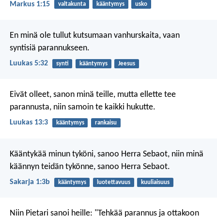
Markus 1:15
valtakunta
kääntymys
usko
En minä ole tullut kutsumaan vanhurskaita, vaan
syntisiä parannukseen.
Luukas 5:32
synti
kääntymys
Jeesus
Eivät olleet, sanon minä teille, mutta ellette tee
parannusta, niin samoin te kaikki hukutte.
Luukas 13:3
kääntymys
rankaisu
Kääntykää minun tyköni, sanoo Herra Sebaot, niin minä
käännyn teidän tykönne, sanoo Herra Sebaot.
Sakarja 1:3b
kääntymys
luotettavuus
kuuliaisuus
Niin Pietari sanoi heille: "Tehkää parannus ja ottakoon