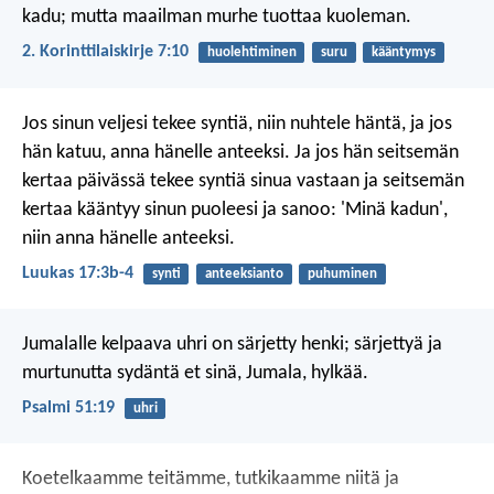
kadu; mutta maailman murhe tuottaa kuoleman.
2. Korinttilaiskirje 7:10
huolehtiminen
suru
kääntymys
Jos sinun veljesi tekee syntiä, niin nuhtele häntä, ja jos
hän katuu, anna hänelle anteeksi. Ja jos hän seitsemän
kertaa päivässä tekee syntiä sinua vastaan ja seitsemän
kertaa kääntyy sinun puoleesi ja sanoo: 'Minä kadun',
niin anna hänelle anteeksi.
Luukas 17:3b-4
synti
anteeksianto
puhuminen
Jumalalle kelpaava uhri
on särjetty henki;
särjettyä ja
murtunutta sydäntä
et sinä, Jumala, hylkää.
Psalmi 51:19
uhri
Koetelkaamme teitämme, tutkikaamme niitä
ja