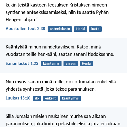
kukin teistä kasteen Jeesuksen Kristuksen nimeen
syntienne anteeksisaamiseksi, niin te saatte Pyhän
Hengen lahjan."
Apostolien teot 2:38
anteeksianto
Henki
kaste
Kääntykää minun nuhdeltavikseni.
Katso, minä
vuodatan teille henkeäni,
saatan sanani tiedoksenne.
Sananlaskut 1:23
kääntymys
viisaus
Henki
Niin myös, sanon minä teille, on ilo Jumalan enkeleillä
yhdestä syntisestä, joka tekee parannuksen.
Luukas 15:10
ilo
enkelit
kääntymys
Sillä Jumalan mielen mukainen murhe saa aikaan
parannuksen, joka koituu pelastukseksi ja jota ei kukaan