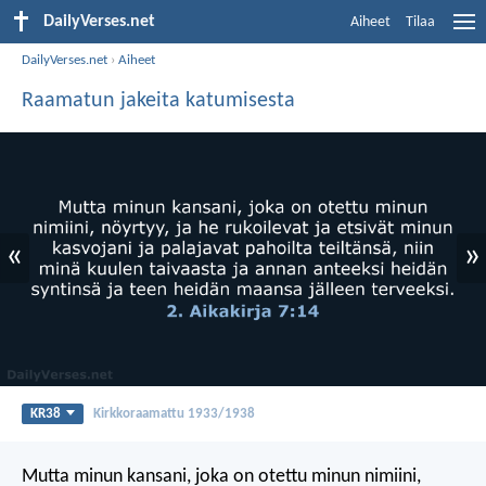
DailyVerses.net
Aiheet
Tilaa
DailyVerses.net
›
Aiheet
Raamatun jakeita katumisesta
«
»
KR38
Kirkkoraamattu 1933/1938
Mutta minun kansani, joka on otettu minun nimiini,