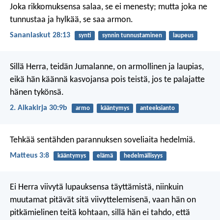
Joka rikkomuksensa salaa, se ei menesty;
mutta joka ne
tunnustaa ja hylkää, se saa armon.
Sananlaskut 28:13
synti
synnin tunnustaminen
laupeus
Sillä Herra, teidän Jumalanne, on armollinen ja laupias,
eikä hän käännä kasvojansa pois teistä, jos te palajatte
hänen tykönsä.
2. Aikakirja 30:9b
armo
kääntymys
anteeksianto
Tehkää sentähden parannuksen soveliaita hedelmiä.
Matteus 3:8
kääntymys
elämä
hedelmällisyys
Ei Herra viivytä lupauksensa täyttämistä, niinkuin
muutamat pitävät sitä viivyttelemisenä, vaan hän on
pitkämielinen teitä kohtaan, sillä hän ei tahdo, että