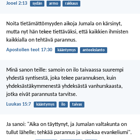
Jooel 2:13
sydän
armo
rakkaus
Noita tietämättömyyden aikoja Jumala on kärsinyt,
mutta nyt hän tekee tiettäväksi, että kaikkien ihmisten
kaikkialla on tehtävä parannus.
Apostolien teot 17:30
kääntymys
anteeksianto
Minä sanon teille: samoin on ilo taivaassa suurempi
yhdestä syntisestä, joka tekee parannuksen, kuin
yhdeksästäkymmenestä yhdeksästä vanhurskaasta,
jotka eivät parannusta tarvitse.
Luukas 15:7
kääntymys
ilo
taivas
Ja sanoi: "Aika on täyttynyt, ja Jumalan valtakunta on
tullut lähelle; tehkää parannus ja uskokaa evankeliumi".