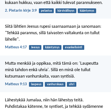
kukaan hukkuu, vaan että kaikki tulevat parannukseen.
2. Pietarin kirje 3:9
pelastus
kärsivällisyys
kääntymys
Siitä lähtien Jeesus rupesi saarnaamaan ja sanomaan:
"Tehkää parannus, sillä taivasten valtakunta on tullut
lähelle".
Matteus 4:17
Jeesus
kääntymys
evankeliointi
Mutta menkää ja oppikaa, mitä tämä on: 'Laupeutta
minä tahdon enkä uhria'. Sillä en minä ole tullut
kutsumaan vanhurskaita, vaan syntisiä.
Matteus 9:13
laupeus
vanhurskaus
uhri
Lähestykää Jumalaa, niin hän lähestyy teitä.
Puhdistakaa kätenne, te syntiset, ja tehkää sydämenne