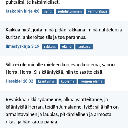
puhtaiksi, te kaksimieliset.
Jaakobin kirje 4:8
synti
puhdistuminen
vanhurskaus
Kaikkia niitä, joita minä pidän rakkaina, minä nuhtelen ja
kuritan; ahkeroitse siis ja tee parannus.
Ilmestyskirja 3:19
rakkaus
elämä
rankaisu
Sillä ei ole minulle mieleen kuolevan kuolema, sanoo
Herra, Herra. Siis kääntykää, niin te saatte elää.
Hesekiel 18:32
kääntymys
kuolema
ikuinen elämä
Reväiskää rikki sydämenne,
älkää vaatteitanne,
ja
kääntykää Herran, teidän Jumalanne, tykö;
sillä hän on
armahtavainen ja laupias,
pitkämielinen ja armosta
rikas,
ja hän katuu pahaa.