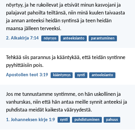
nöyrtyy, ja he rukoilevat ja etsivät minun kasvojani ja
palajavat pahoilta teiltänsä, niin minä kuulen taivaasta
ja annan anteeksi heidän syntinsä ja teen heidän
maansa jälleen terveeksi.
2. Aikakirja 7:14
nöyryys
anteeksianto
parantuminen
Tehkää siis parannus ja kääntykää, että teidän syntinne
pyyhittäisiin pois.
Apostolien teot 3:19
kääntymys
synti
anteeksianto
Jos me tunnustamme syntimme, on hän uskollinen ja
vanhurskas, niin että hän antaa meille synnit anteeksi ja
puhdistaa meidät kaikesta vääryydestä.
1. Johanneksen kirje 1:9
synti
puhdistuminen
pahuus