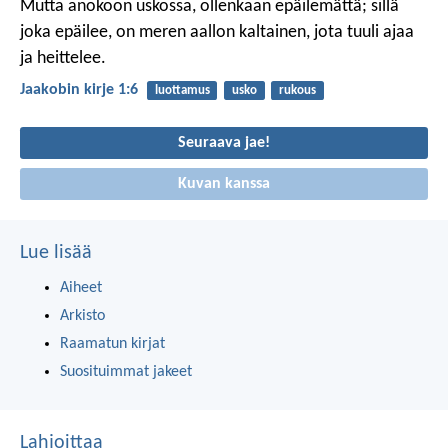
Mutta anokoon uskossa, ollenkaan epäilemättä; sillä
joka epäilee, on meren aallon kaltainen, jota tuuli ajaa
ja heittelee.
Jaakobin kirje 1:6
luottamus
usko
rukous
Seuraava jae!
Kuvan kanssa
Lue lisää
Aiheet
Arkisto
Raamatun kirjat
Suosituimmat jakeet
Lahjoittaa