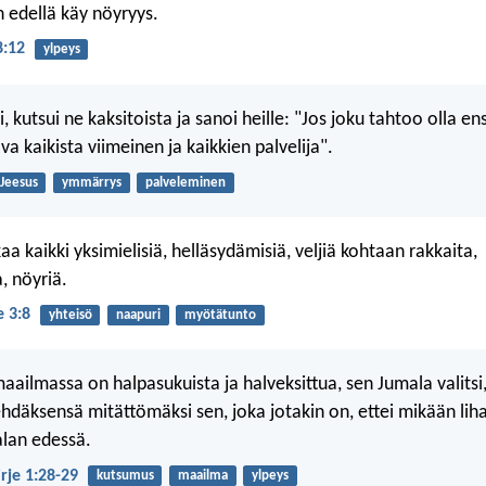
 edellä käy nöyryys.
8:12
ylpeys
i, kutsui ne kaksitoista ja sanoi heille: "Jos joku tahtoo olla 
a kaikista viimeinen ja kaikkien palvelija".
Jeesus
ymmärrys
palveleminen
kaa kaikki yksimielisiä, helläsydämisiä, veljiä kohtaan rakkaita,
, nöyriä.
e 3:8
yhteisö
naapuri
myötätunto
aailmassa on halpasukuista ja halveksittua, sen Jumala valitsi,
ehdäksensä mitättömäksi sen, joka jotakin on, ettei mikään liha
lan edessä.
irje 1:28-29
kutsumus
maailma
ylpeys