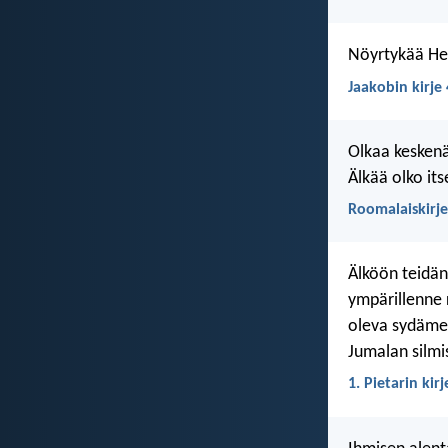
Nöyrtykää Her
Jaakobin kirje 
Olkaa keskenän
Älkää olko its
Roomalaiskirje
Älköön teidän
ympärillenne 
oleva sydäme
Jumalan silmis
1. Pietarin kirj