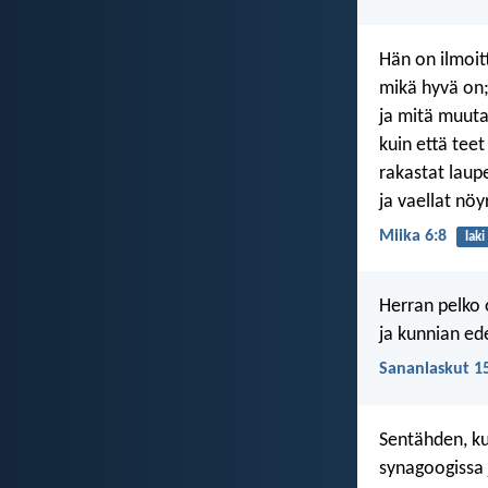
Hän on ilmoitt
mikä hyvä on
ja mitä muuta 
kuin että teet
rakastat laup
ja vaellat nöy
Miika 6:8
laki
Herran pelko 
ja kunnian ed
Sananlaskut 1
Sentähden, kun
synagoogissa j