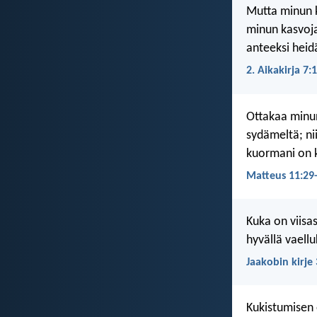
Mutta minun ka
minun kasvojan
anteeksi heid
2. Aikakirja 7:
Ottakaa minun
sydämeltä; nii
kuormani on 
Matteus 11:29
Kuka on viisa
hyvällä vaell
Jaakobin kirje 
Kukistumisen 