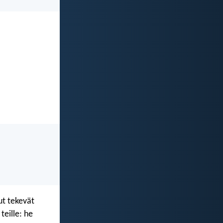
ut tekevät
teille: he