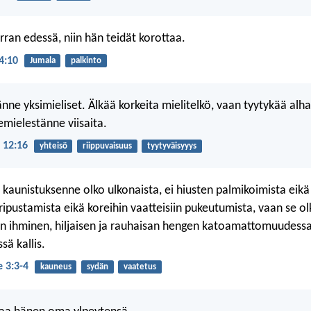
ran edessä, niin hän teidät korottaa.
4:10
Jumala
palkinto
ne yksimieliset. Älkää korkeita mielitelkö, vaan tyytykää alhai
emielestänne viisaita.
 12:16
yhteisö
riippuvaisuus
tyytyväisyyys
 kaunistuksenne olko ulkonaista, ei hiusten palmikoimista eikä
ripustamista eikä koreihin vaatteisiin pukeutumista, vaan se o
n ihminen, hiljaisen ja rauhaisan hengen katoamattomuudess
sä kallis.
e 3:3-4
kauneus
sydän
vaatetus