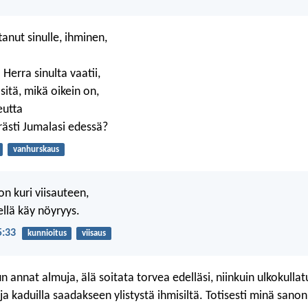
anut sinulle, ihminen,
;
Herra sinulta vaatii,
 sitä, mikä oikein on,
eutta
rästi Jumalasi edessä?
vanhurskaus
on kuri viisauteen,
ellä käy nöyryys.
5:33
kunnioitus
viisaus
 annat almuja, älä soitata torvea edelläsi, niinkuin ulkokullat
a kaduilla saadakseen ylistystä ihmisiltä. Totisesti minä sanon 