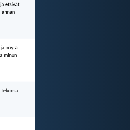
ja etsivät
ja annan
 ja nöyrä
 ja minun
n tekonsa