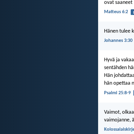
ovat saaneet 
Matteus 6:2
Hänen tulee 
Johannes 3:30
Hyvä ja vakaa
sentähden hän
Hän johdattaa
hän opettaa nö
Psalmi 25:8-9
Vaimot, olkaa
vaimojanne, ä
Kolossalaiskirj