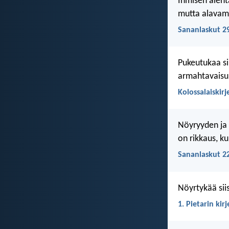
Ihmisen alen
mutta alavami
Sananlaskut 2
Pukeutukaa sii
armahtavaisuu
Kolossalaiskirj
Nöyryyden ja 
on rikkaus, k
Sananlaskut 2
Nöyrtykää siis
1. Pietarin kirj