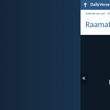
DailyVerse
DailyVerses.net
›
A
Raamat
«