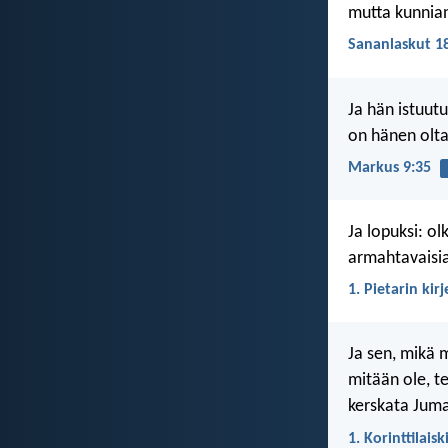
mutta kunnian
Sananlaskut 1
Ja hän istuutu
on hänen oltav
Markus 9:35
Ja lopuksi: ol
armahtavaisia
1. Pietarin kirj
Ja sen, mikä m
mitään ole, t
kerskata Juma
1. Korinttilaisk