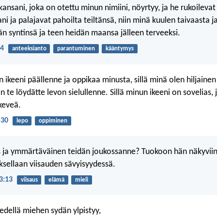
nsani, joka on otettu minun nimiini, nöyrtyy, ja he rukoilevat 
i ja palajavat pahoilta teiltänsä, niin minä kuulen taivaasta 
än syntinsä ja teen heidän maansa jälleen terveeksi.
14
anteeksianto
parantuminen
kääntymys
 ikeeni päällenne ja oppikaa minusta, sillä minä olen hiljainen
n te löydätte levon sielullenne. Sillä minun ikeeni on sovelias,
keveä.
-30
lepo
oppiminen
s ja ymmärtäväinen teidän joukossanne? Tuokoon hän näkyvii
uksellaan viisauden sävyisyydessä.
3:13
viisaus
elämä
mieli
edellä miehen sydän ylpistyy,