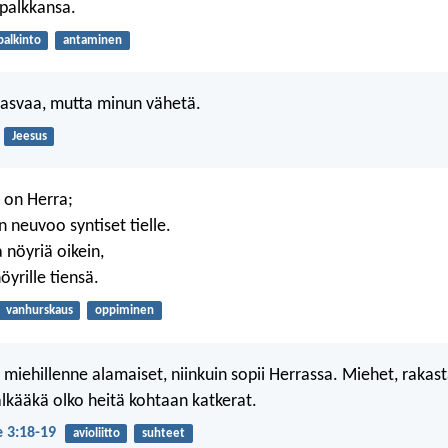
palkkansa.
palkinto
antaminen
kasvaa, mutta minun vähetä.
Jeesus
 on Herra;
 neuvoo syntiset tielle.
 nöyriä oikein,
yrille tiensä.
vanhurskaus
oppiminen
 miehillenne alamaiset, niinkuin sopii Herrassa. Miehet, rakas
lkääkä olko heitä kohtaan katkerat.
e 3:18-19
avioliitto
suhteet