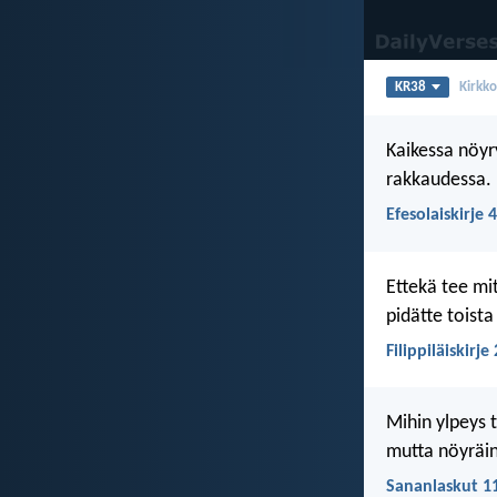
KR38
Kirkk
Kaikessa nöyr
rakkaudessa.
Efesolaiskirje 4
Ettekä tee mi
pidätte toist
Filippiläiskirje 
Mihin ylpeys t
mutta nöyräin
Sananlaskut 1