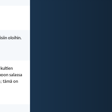
siin oloihin.
 kultien
lkoon salassa
a; tämä on