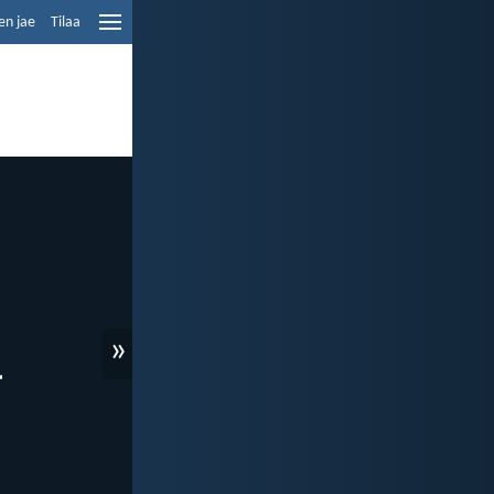
en jae
Tilaa
»