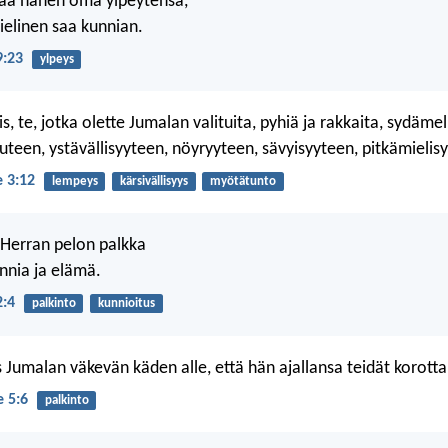
taa hänen oma ylpeytensä,
elinen saa kunnian.
9:23
ylpeys
s, te, jotka olette Jumalan valituita, pyhiä ja rakkaita, sydämel
teen, ystävällisyyteen, nöyryyteen, sävyisyyteen, pitkämielis
e 3:12
lempeys
kärsivällisyys
myötätunto
Herran pelon palkka
unnia ja elämä.
2:4
palkinto
kunnioitus
 Jumalan väkevän käden alle, että hän ajallansa teidät korottai
e 5:6
palkinto