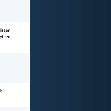
liseen
yyteen.
si.