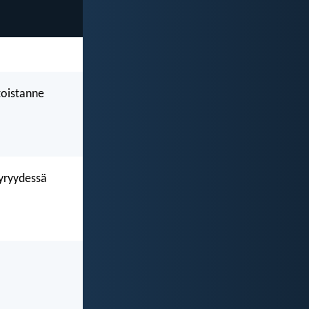
toistanne
öyryydessä