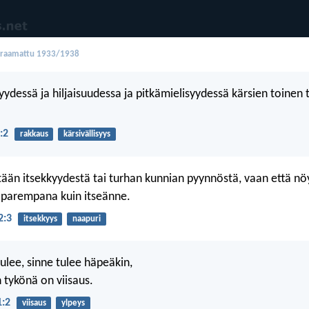
oraamattu 1933/1938
yydessä ja hiljaisuudessa ja pitkämielisyydessä kärsien toinen 
:2
rakkaus
kärsivällisyys
tään itsekkyydestä tai turhan kunnian pyynnöstä, vaan että n
a parempana kuin itseänne.
2:3
itsekkyys
naapuri
ulee, sinne tulee häpeäkin,
 tykönä on viisaus.
1:2
viisaus
ylpeys