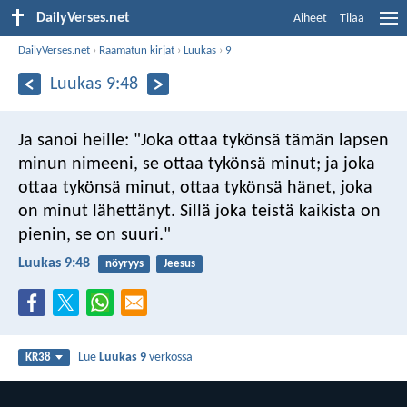
DailyVerses.net
Aiheet
Tilaa
DailyVerses.net
›
Raamatun kirjat
›
Luukas
›
9
Luukas 9:48
Ja sanoi heille: "Joka ottaa tykönsä tämän lapsen
minun nimeeni, se ottaa tykönsä minut; ja joka
ottaa tykönsä minut, ottaa tykönsä hänet, joka
on minut lähettänyt. Sillä joka teistä kaikista on
pienin, se on suuri."
Luukas 9:48
nöyryys
Jeesus
Lue
Luukas 9
verkossa
KR38