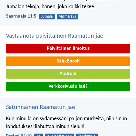
Jumalan tekoja,
hänen, joka kaikki tekee.
Saarnaaja 11:5
Jumala
ymmärrys
Vastaanota päivittäinen Raamatun jae:
Päivittäinen ilmoitus
Sähköposti
Android
Verkkosivustollasi?
Satunnainen Raamatun jae
Kun minulla on sydämessäni paljon murheita,
niin sinun
lohdutuksesi ilahuttaa minun sieluni.