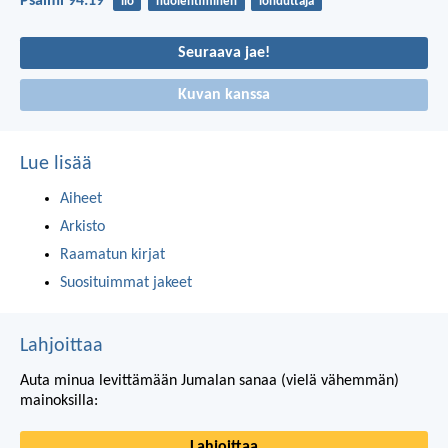
Psalmi 94:19
ilo
huolehtiminen
lohduttaja
Seuraava jae!
Kuvan kanssa
Lue lisää
Aiheet
Arkisto
Raamatun kirjat
Suosituimmat jakeet
Lahjoittaa
Auta minua levittämään Jumalan sanaa (vielä vähemmän)
mainoksilla:
Lahjoittaa