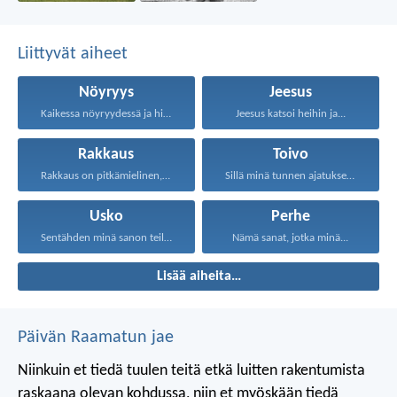
Liittyvät aiheet
Nöyryys
Jeesus
Kaikessa nöyryydessä ja hiljaisuudessa...
Jeesus katsoi heihin ja...
Rakkaus
Toivo
Rakkaus on pitkämielinen, rakkaus...
Sillä minä tunnen ajatukseni...
Usko
Perhe
Sentähden minä sanon teille...
Nämä sanat, jotka minä...
Lisää aiheita…
Päivän Raamatun jae
Niinkuin et tiedä tuulen teitä
etkä luitten rakentumista
raskaana olevan kohdussa,
niin et myöskään tiedä