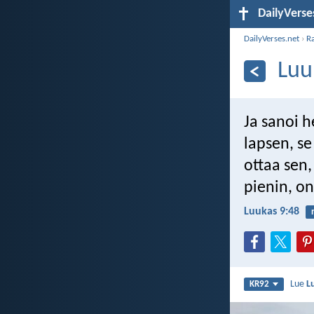
DailyVerse
DailyVerses.net
›
R
Luu
Ja sanoi 
lapsen, se
ottaa sen,
pienin, on
Luukas 9:48
Lue
L
KR92