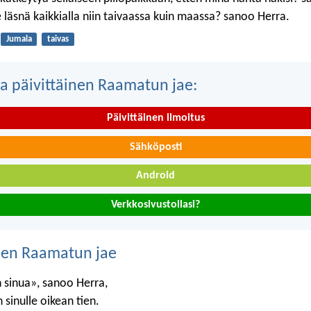
 läsnä kaikkialla niin taivaassa kuin maassa? sanoo Herra.
Jumala
taivas
a päivittäinen Raamatun jae:
Päivittäinen ilmoitus
Sähköposti
Android
Verkkosivustollasi?
nen Raamatun jae
 sinua», sanoo Herra,
 sinulle oikean tien.