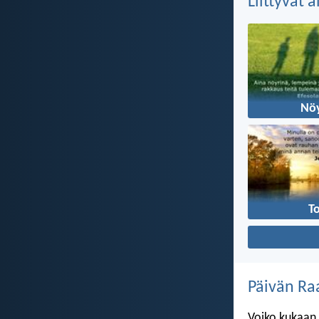
Liittyvät 
Nö
T
Päivän Ra
Voiko kukaan 