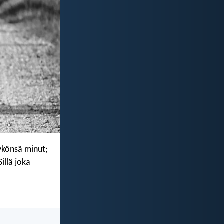
tykönsä minut;
illä joka