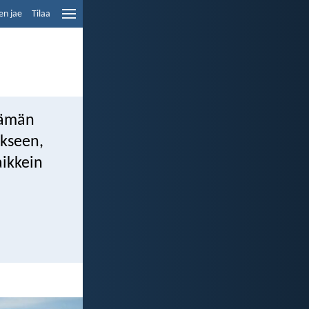
en jae
Tilaa
tämän
okseen,
aikkein