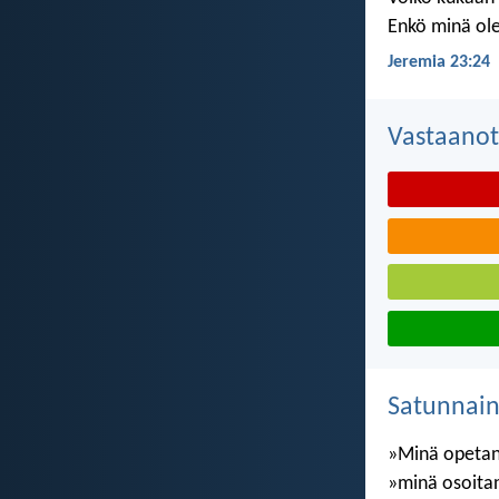
Enkö minä ole
Jeremia 23:24
Vastaanot
Satunnai
»Minä opetan
»minä osoitan