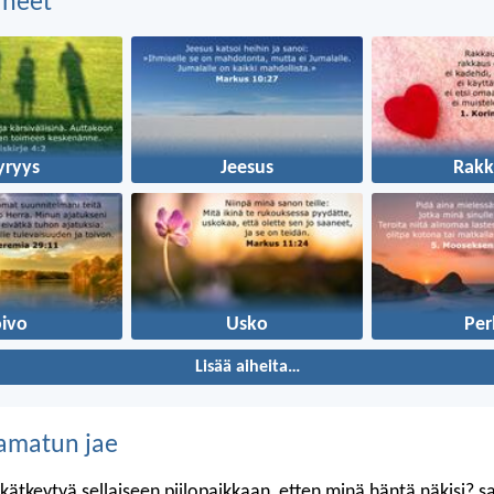
aiheet
yryys
Jeesus
Rakk
oivo
Usko
Per
Lisää aiheita…
amatun jae
kätkeytyä sellaiseen piilopaikkaan, etten minä häntä näkisi? 