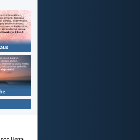
aus
he
sanoo Herra.