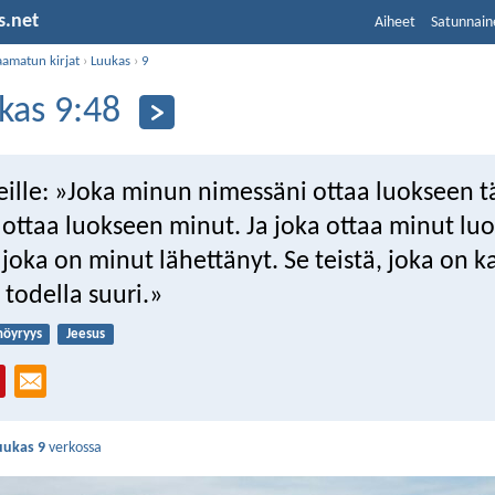
s.net
Aiheet
Satunnain
aamatun kirjat
›
Luukas
›
9
kas 9:48
heille: »Joka minun nimessäni ottaa luokseen 
 ottaa luokseen minut. Ja joka ottaa minut lu
 joka on minut lähettänyt. Se teistä, joka on k
 todella suuri.»
nöyryys
Jeesus
uukas 9
verkossa