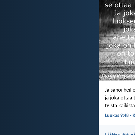
Ja sanoi heil
ja joka ottaa 
teistä kaikist
Luukas 9:48 - 