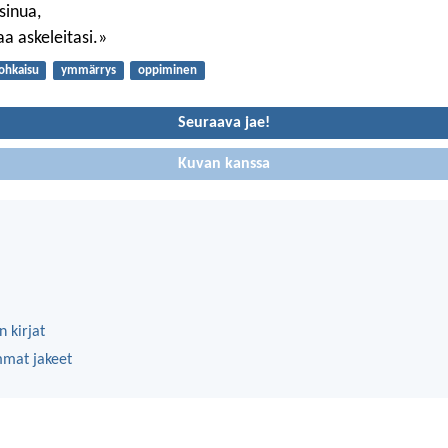
sinua,
a askeleitasi.»
ohkaisu
ymmärrys
oppiminen
Seuraava jae!
Kuvan kanssa
 kirjat
mmat jakeet