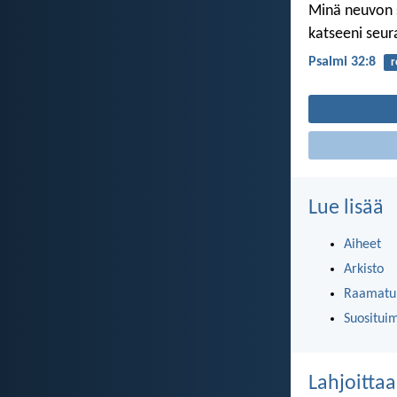
Minä neuvon 
katseeni seura
Psalmi 32:8
r
Lue lisää
Aiheet
Arkisto
Raamatun
Suositui
Lahjoittaa