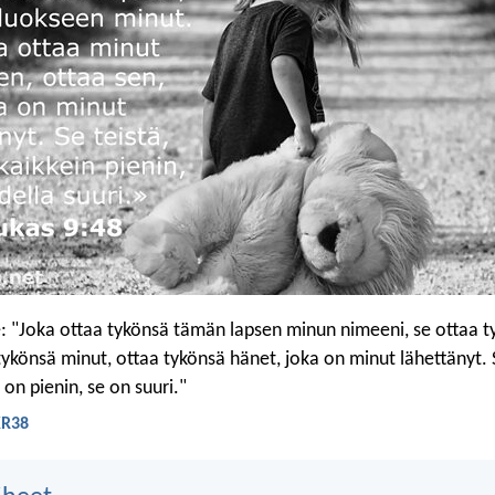
le: "Joka ottaa tykönsä tämän lapsen minun nimeeni, se ottaa 
tykönsä minut, ottaa tykönsä hänet, joka on minut lähettänyt. S
a on pienin, se on suuri."
KR38