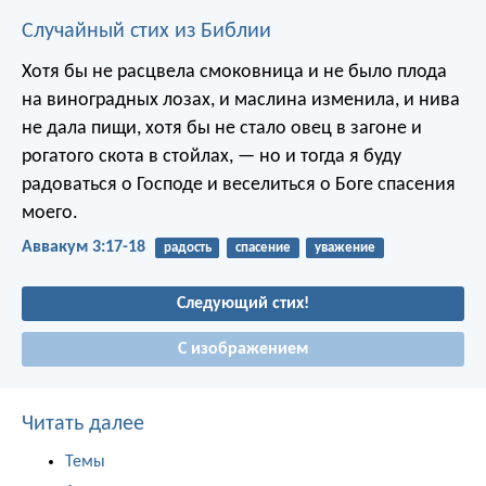
Случайный стих из Библии
Хотя бы не расцвела смоковница
и не было плода
на виноградных лозах,
и маслина изменила,
и нива
не дала пищи,
хотя бы не стало овец
в загоне и
рогатого скота в стойлах, —
но и тогда я буду
радоваться
о Господе и веселиться
о Боге спасения
моего.
Аввакум 3:17-18
радость
спасение
уважение
Следующий стих!
С изображением
Читать далее
Темы