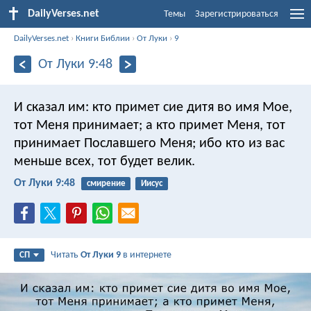
DailyVerses.net
Темы
Зарегистрироваться
DailyVerses.net
›
Книги Библии
›
От Луки
›
9
От Луки 9:48
И сказал им: кто примет сие дитя во имя Мое,
тот Меня принимает; а кто примет Меня, тот
принимает Пославшего Меня; ибо кто из вас
меньше всех, тот будет велик.
От Луки 9:48
смирение
Иисус
Читать
От Луки 9
в интернете
СП