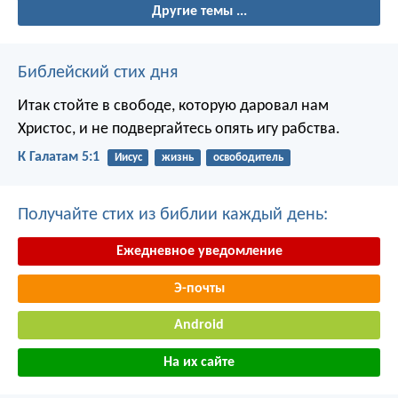
Другие темы ...
Библейский стих дня
Итак стойте в свободе, которую даровал нам
Христос, и не подвергайтесь опять игу рабства.
К Галатам 5:1
Иисус
жизнь
освободитель
Получайте стих из библии каждый день:
Ежедневное уведомление
Э-почты
Android
На их сайте