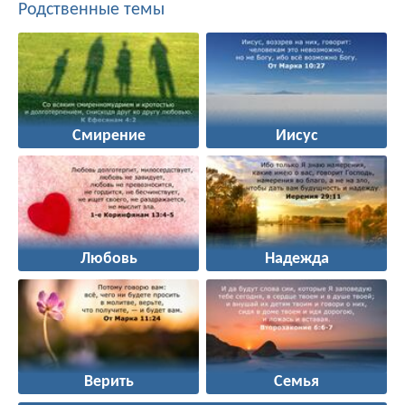
Родственные темы
Смирение
Иисус
Любовь
Надежда
Верить
Семья