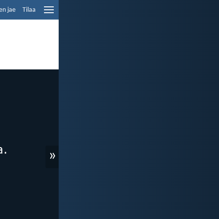
en jae
Tilaa
»