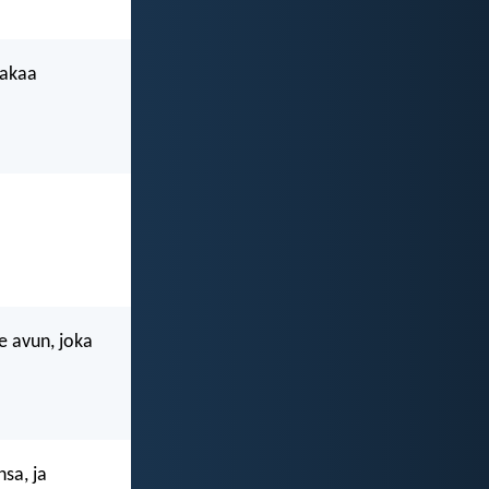
takaa
e avun, joka
sa, ja