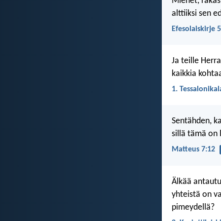
Miehet, rakas
alttiiksi sen 
Efesolaiskirje 
Ja teille Her
kaikkia kohtaa
1. Tessalonikal
Sentähden, ka
sillä tämä on 
Matteus 7:12
Älkää antautu
yhteistä on v
pimeydellä?