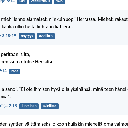
irje 6:14
laki
vanhurskaus
valo
 miehillenne alamaiset, niinkuin sopii Herrassa. Miehet, rakas
lkääkä olko heitä kohtaan katkerat.
e 3:18-19
nöyryys
avioliitto
peritään isiltä,
inen vaimo tulee Herralta.
9:14
raha
la sanoi: "Ei ole ihmisen hyvä olla yksinänsä, minä teen hänell
piva".
irja 2:18
luominen
avioliitto
en syntien välttämiseksi olkoon kullakin miehellä oma vaimon