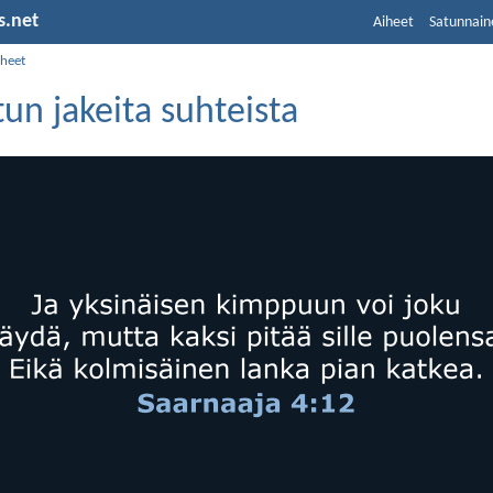
s.net
Aiheet
Satunnain
iheet
n jakeita suhteista