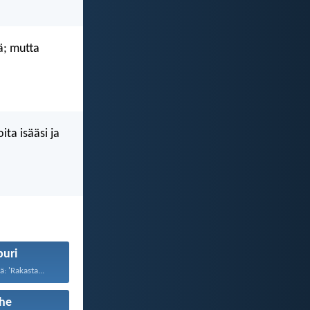
ä; mutta
ita isääsi ja
uri
: 'Rakasta...
he