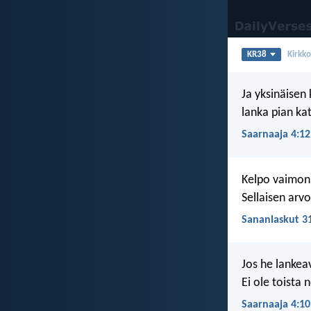
KR38
Kirkk
Ja yksinäisen
lanka pian ka
Saarnaaja 4:12
Kelpo vaimon
Sellaisen arvo
Sananlaskut 3
Jos he lankeav
Ei ole toista
Saarnaaja 4:10