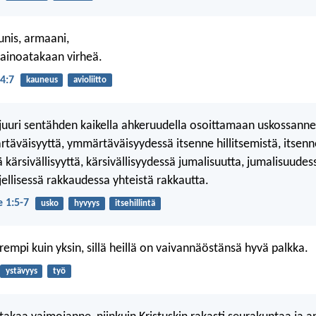
unis, armaani,
a ainoatakaan virheä.
4:7
kauneus
avioliitto
 juuri sentähden kaikella ahkeruudella osoittamaan uskossanne
täväisyyttä, ymmärtäväisyydessä itsenne hillitsemistä, itsenn
ä kärsivällisyyttä, kärsivällisyydessä jumalisuutta, jumalisuudess
jellisessä rakkaudessa yhteistä rakkautta.
e 1:5-7
usko
hyvyys
itsehillintä
empi kuin yksin, sillä heillä on vaivannäöstänsä hyvä palkka.
ystävyys
työ