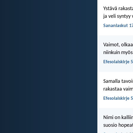
Ystävä rakast
ja veli syntyy
Sananlaskut 1
Vaimot, olkaa
niinkuin myös
Efesolaiskirje 
Samalla tavoi
rakastaa vaim
Efesolaiskirje 
Nimi on kallii
suosio hopeat