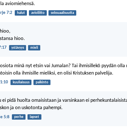
ella aviomiehensä.
irje 7:2
halut
avioliitto
seksuaalisuutta
hioo,
istansa hioo.
7:17
ystävyys
mieli
siota minä nyt etsin vai Jumalan? Tai ihmisillekö pyydän olla 
oisin olla ihmisille mieliksi, en olisi Kristuksen palvelija.
 1:10
kuuliaisuus
palkinto
 ei pidä huolta omaisistaan ja varsinkaan ei perhekuntalaisist
uskon ja on uskotonta pahempi.
e 5:8
perhe
lapset