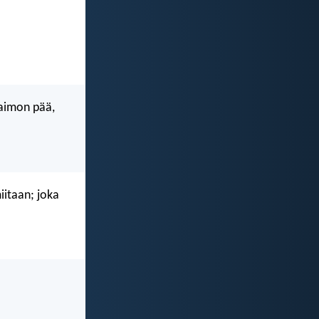
vaimon pää,
iitaan; joka