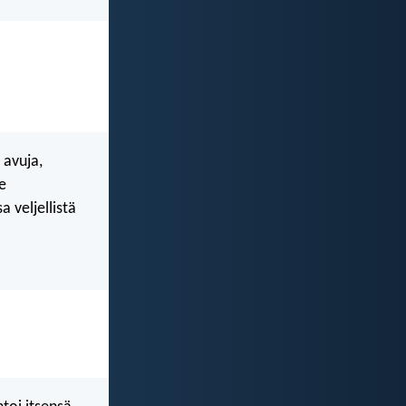
 avuja,
e
a veljellistä