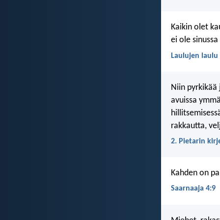
Kaikin olet ka
ei ole sinuss
Laulujen laulu 
Niin pyrkikää
avuissa ymmär
hillitsemisess
rakkautta, vel
2. Pietarin kirj
Kahden on par
Saarnaaja 4:9