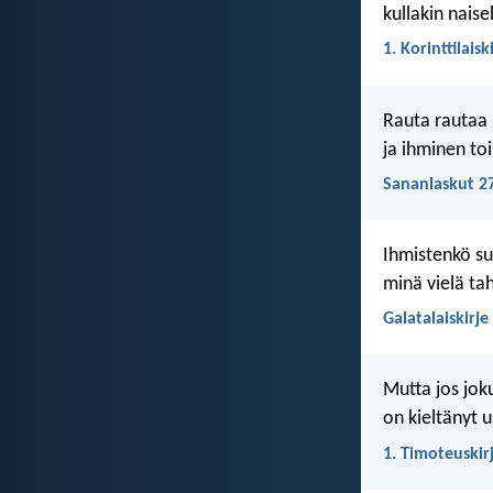
kullakin nais
1. Korinttilaisk
Rauta rautaa 
ja ihminen to
Sananlaskut 2
Ihmistenkö suo
minä vielä taht
Galatalaiskirje
Mutta jos joku
on kieltänyt 
1. Timoteuskirj