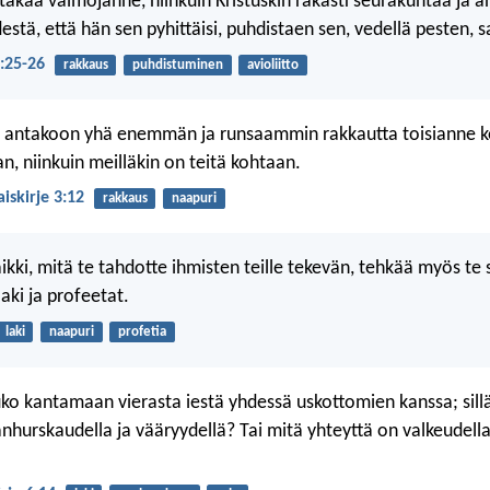
takaa vaimojanne, niinkuin Kristuskin rakasti seurakuntaa ja an
edestä, että hän sen pyhittäisi, puhdistaen sen, vedellä pesten, 
5:25-26
rakkaus
puhdistuminen
avioliitto
ra antakoon yhä enemmän ja runsaammin rakkautta toisianne k
n, niinkuin meilläkin on teitä kohtaan.
aiskirje 3:12
rakkaus
naapuri
ikki, mitä te tahdotte ihmisten teille tekevän, tehkää myös te 
laki ja profeetat.
laki
naapuri
profetia
ko kantamaan vierasta iestä yhdessä uskottomien kanssa; sill
anhurskaudella ja vääryydellä? Tai mitä yhteyttä on valkeudella