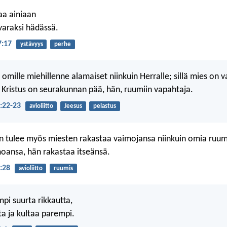
aa ainiaan
 varaksi hädässä.
7:17
ystävyys
perhe
 omille miehillenne alamaiset niinkuin Herralle; sillä mies on 
 Kristus on seurakunnan pää, hän, ruumiin vapahtaja.
5:22-23
avioliitto
Jeesus
pelastus
n tulee myös miesten rakastaa vaimojansa niinkuin omia ruum
oansa, hän rakastaa itseänsä.
5:28
avioliitto
ruumis
mpi suurta rikkautta,
a ja kultaa parempi.