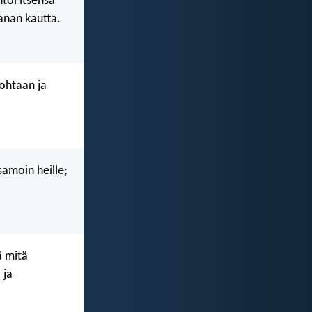
toi itsensä
sanan kautta.
ohtaan ja
samoin heille;
ä mitä
 ja