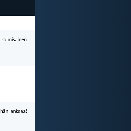
ä kolmisäinen
s hän lankeaa!