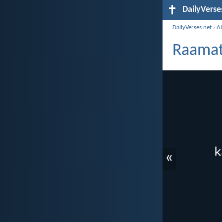
DailyVerse
DailyVerses.net
›
A
Raamatu
«