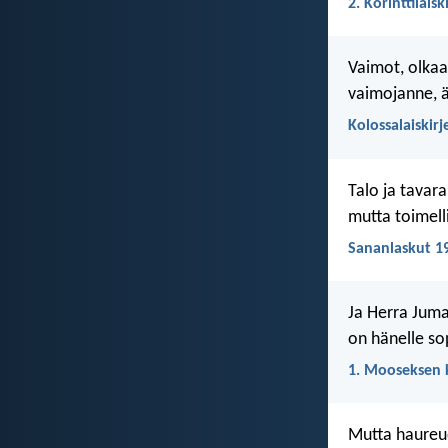
2. Korinttilaisk
Vaimot, olkaa
vaimojanne, ä
Kolossalaiskirj
Talo ja tavara 
mutta toimell
Sananlaskut 1
Ja Herra Juma
on hänelle so
1. Mooseksen k
Mutta haureud