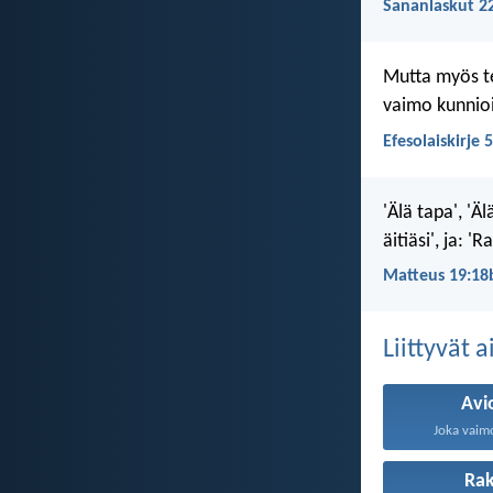
Sananlaskut 2
Mutta myös te
vaimo kunnio
Efesolaiskirje 
'Älä tapa', 'Ä
äitiäsi', ja: '
Matteus 19:18
Liittyvät 
Avio
Joka vaimo
Ra