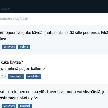
oraamattu 1933/1938
 kimppuun voi joku käydä, mutta kaksi pitää sille puolensa. Eik
tkea.
ystävyys
voima
 kuka löytää?
 on helmiä paljon kalliimpi.
1:10
ihmisarvo
avioliitto
at, niin toinen nostaa ylös toverinsa; mutta voi yksinäistä, jo
 nostamassa häntä ylös.
ystävyys
naapuri