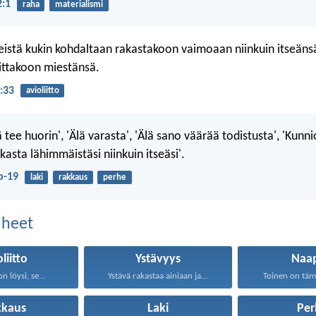
2:1
raha
materialismi
istä kukin kohdaltaan rakastakoon vaimoaan niinkuin itseäns
ittakoon miestänsä.
5:33
avioliitto
lä tee huorin', 'Älä varasta', 'Älä sano väärää todistusta', 'Kunnio
Rakasta lähimmäistäsi niinkuin itseäsi'.
b-19
laki
rakkaus
perhe
aiheet
liitto
Ystävyys
Naap
n löysi, se...
Ystävä rakastaa ainiaan ja...
Toinen on tämä
kkaus
Laki
Per