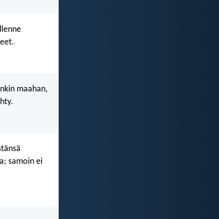
llenne
eet.
ankin maahan,
hty.
stänsä
a; samoin ei