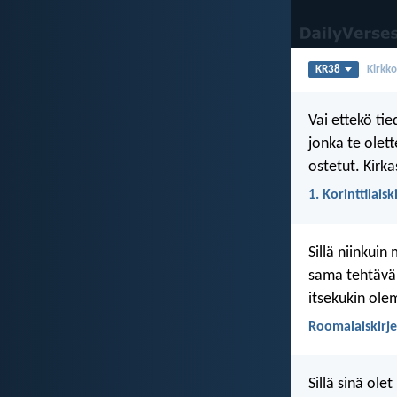
KR38
Kirkk
Vai ettekö ti
jonka te olett
ostetut. Kirk
1. Korinttilaisk
Sillä niinkuin
sama tehtävä,
itsekukin ol
Roomalaiskirje
Sillä sinä ol