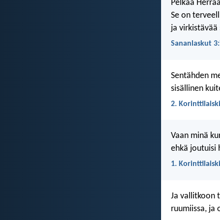
Pelkää Herraa
Se on terveell
ja virkistävää 
Sananlaskut 3:
Sentähden me
sisällinen kui
2. Korinttilaisk
Vaan minä kur
ehkä joutuisi 
1. Korinttilaisk
Ja vallitkoon
ruumiissa, ja o