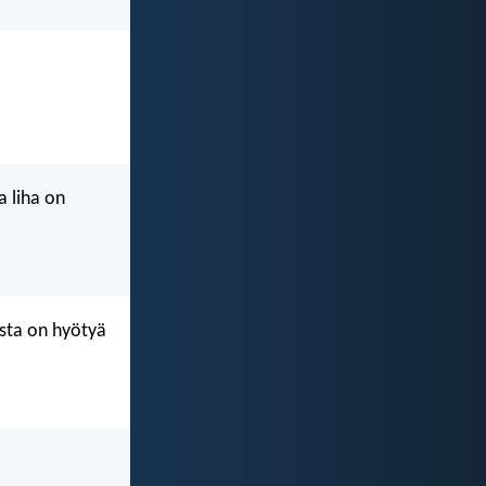
a liha on
esta on hyötyä