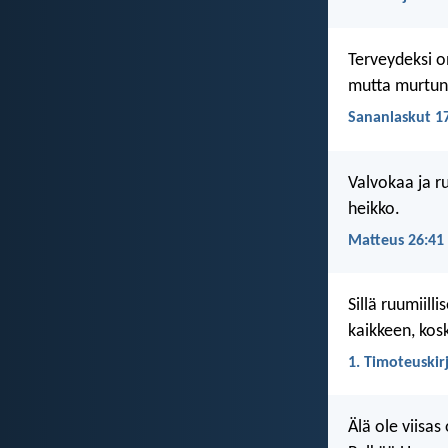
Terveydeksi o
mutta murtunu
Sananlaskut 1
Valvokaa ja ru
heikko.
Matteus 26:41
Sillä ruumiil
kaikkeen, kosk
1. Timoteuskirj
Älä ole viisas