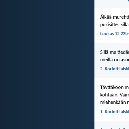
Älkää murehti
pukisitte. Si
Luukas 12:22b
Sillä me tie
meillä on asum
2. Korinttilaisk
Täyttäköön mi
kohtaan. Vaim
miehenkään r
1. Korinttilaisk