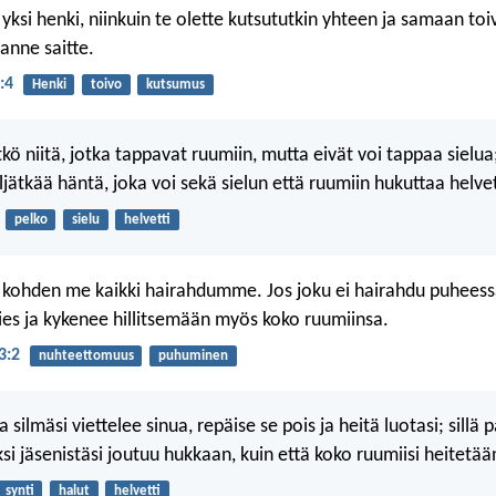
 yksi henki, niinkuin te olette kutsututkin yhteen ja samaan to
anne saitte.
:4
Henki
toivo
kutsumus
kö niitä, jotka tappavat ruumiin, mutta eivät voi tappaa sielua
ätkää häntä, joka voi sekä sielun että ruumiin hukuttaa helvet
pelko
sielu
helvetti
 kohden me kaikki hairahdumme. Jos joku ei hairahdu puheessa
ies ja kykenee hillitsemään myös koko ruumiinsa.
3:2
nuhteettomuus
puhuminen
a silmäsi viettelee sinua, repäise se pois ja heitä luotasi; sillä
yksi jäsenistäsi joutuu hukkaan, kuin että koko ruumiisi heitetään
synti
halut
helvetti