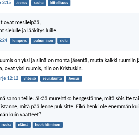
e 3:15
Jeesus
rauha
kiitollisuus
t ovat mesileipää;
sielulle ja lääkitys luille.
6:24
lempeys
puhuminen
sielu
 ruumis on yksi ja siinä on monta jäsentä, mutta kaikki ruumiin 
, ovat yksi ruumis, niin on Kristuskin.
irje 12:12
yhteisö
seurakunta
Jeesus
 sanon teille: älkää murehtiko hengestänne, mitä söisitte tai 
istanne, mitä päällenne pukisitte. Eikö henki ole enemmän kui
än kuin vaatteet?
ruoka
elämä
huolehtiminen