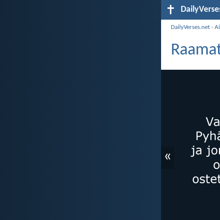
DailyVerse
DailyVerses.net
›
A
Raamat
«