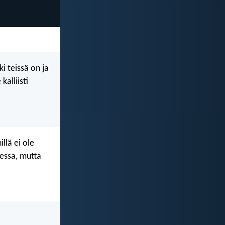
i teissä on ja
kalliisti
llä ei ole
essa, mutta