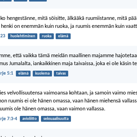
ko hengestänne, mitä söisitte, älkääkä ruumiistanne, mitä pää
llä henki on enemmän kuin ruoka, ja ruumis enemmän kuin vaatt
-23
huolehtiminen
ruoka
elämä
dämme, että vaikka tämä meidän maallinen majamme hajoteta
us Jumalalta, iankaikkinen maja taivaissa, joka ei ole käsin te
irje 5:1
elämä
kuolema
taivas
es velvollisuutensa vaimoansa kohtaan, ja samoin vaimo mie
on ruumis ei ole hänen omassa, vaan hänen miehensä vallass
uumis ole hänen omassa, vaan vaimon vallassa.
irje 7:3-4
avioliitto
seksuaalisuutta