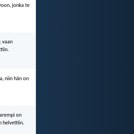
ivoon, jonka te
; vaan
tiin.
, niin hän on
 parempi on
 helvettiin.