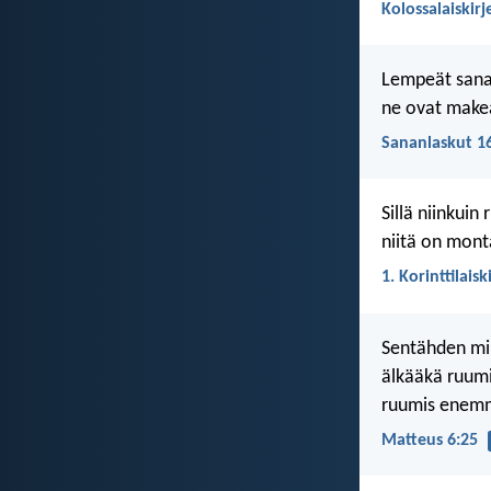
Kolossalaiskirj
Lempeät sana
ne ovat makeat 
Sananlaskut 1
Sillä niinkuin
niitä on monta
1. Korinttilaisk
Sentähden minä
älkääkä ruumi
ruumis enemm
Matteus 6:25