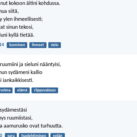
inut kokoon äitini kohdussa.
nua siitä,
y ylen ihmeellisesti;
at sinun tekosi,
uni kyllä tietää.
14
luominen
ihmeet
sielu
uumiini ja sieluni nääntyisi,
nun sydämeni kallio
 iankaikkisesti.
voima
elämä
riippuvaisuus
 sydämestäsi
mys ruumiistasi,
 ja aamurusko ovat turhuutta.
0
suru
huolehtiminen
sydän