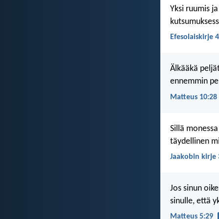
Yksi ruumis ja
kutsumuksess
Efesolaiskirje 4
Älkääkä peljät
ennemmin pelj
Matteus 10:28
Sillä monessa
täydellinen m
Jaakobin kirje 
Jos sinun oike
sinulle, että 
Matteus 5:29