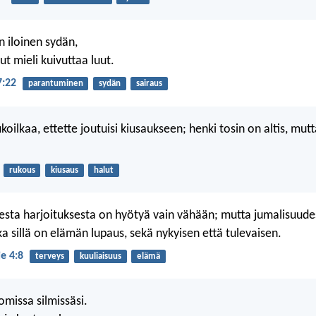
n iloinen sydän,
t mieli kuivuttaa luut.
7:22
parantuminen
sydän
sairaus
koilkaa, ettette joutuisi kiusaukseen; henki tosin on altis, mutt
rukous
kiusaus
halut
lisesta harjoituksesta on hyötyä vain vähään; mutta jumalisuud
a sillä on elämän lupaus, sekä nykyisen että tulevaisen.
e 4:8
terveys
kuuliaisuus
elämä
 omissa silmissäsi.