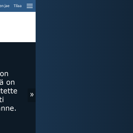
en jae
Tilaa
»