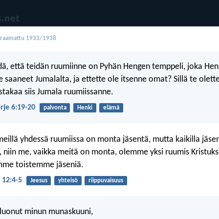
oraamattu 1933/1938
edä, että teidän ruumiinne on Pyhän Hengen temppeli, joka Henk
e saaneet Jumalalta, ja ettette ole itsenne omat? Sillä te olette 
astakaa siis Jumala ruumiissanne.
irje 6:19-20
palvonta
Henki
elämä
 meillä yhdessä ruumiissa on monta jäsentä, mutta kaikilla jäseni
 niin me, vaikka meitä on monta, olemme yksi ruumis Kristuks
emme toistemme jäseniä.
 12:4-5
Jeesus
yhteisö
riippuvaisuus
et luonut minun munaskuuni,