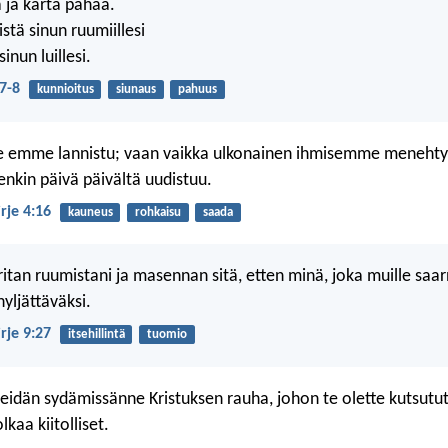
 ja karta pahaa.
istä sinun ruumiillesi
sinun luillesi.
7-8
kunnioitus
siunaus
pahuus
 emme lannistu; vaan vaikka ulkonainen ihmisemme menehtyy
tenkin päivä päivältä uudistuu.
irje 4:16
kauneus
rohkaisu
saada
itan ruumistani ja masennan sitä, etten minä, joka muille saar
hyljättäväksi.
irje 9:27
itsehillintä
tuomio
 teidän sydämissänne Kristuksen rauha, johon te olette kutsutu
lkaa kiitolliset.