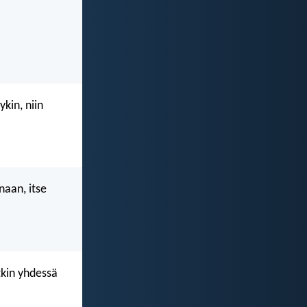
kin, niin
naan, itse
tkin yhdessä