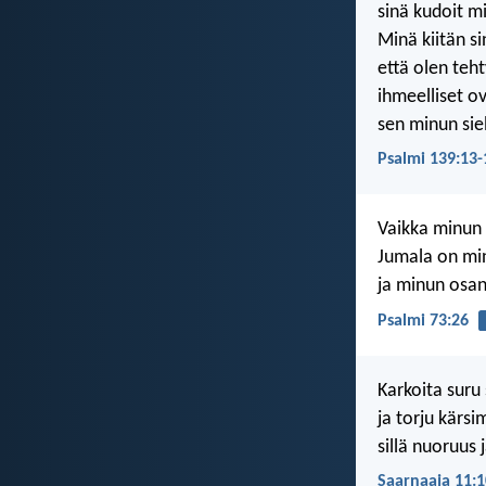
sinä kudoit m
Minä kiitän si
että olen teht
ihmeelliset ov
sen minun siel
Psalmi 139:13-
Vaikka minun r
Jumala on mi
ja minun osani
Psalmi 73:26
Karkoita suru
ja torju kärsi
sillä nuoruus
Saarnaaja 11:1