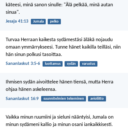
käteesi,
minä sanon sinulle:
"Älä pelkää, minä autan
sinua".
Jesaja 41:13
Jumala
pelko
Turvaa Herraan kaikesta sydämestäsi
äläkä nojaudu
omaan ymmärrykseesi.
Tunne hänet kaikilla teilläsi,
niin
hän sinun polkusi tasoittaa.
Sananlaskut 3:5-6
luottamus
sydän
varustus
Ihmisen sydän aivoittelee hänen tiensä,
mutta Herra
ohjaa hänen askeleensa.
Sananlaskut 16:9
suunnitelmien tekeminen
avioliitto
Vaikka minun ruumiini ja sieluni nääntyisi,
Jumala on
minun sydämeni kallio
ja minun osani iankaikkisesti.