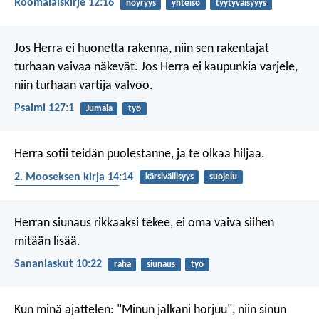
Roomalaiskirje 12:16
nöyryys
yhteisö
tyytyväisyyys
Jos Herra ei huonetta rakenna,
niin sen rakentajat
turhaan vaivaa näkevät.
Jos Herra ei kaupunkia varjele,
niin turhaan vartija valvoo.
Psalmi 127:1
Jumala
työ
Herra sotii teidän puolestanne, ja te olkaa hiljaa.
2. Mooseksen kirja 14:14
kärsivällisyys
suojelu
hengellinen sodankäynti
Herran siunaus rikkaaksi tekee,
ei oma vaiva siihen
mitään lisää.
Sananlaskut 10:22
raha
siunaus
työ
Kun minä ajattelen: "Minun jalkani horjuu",
niin sinun