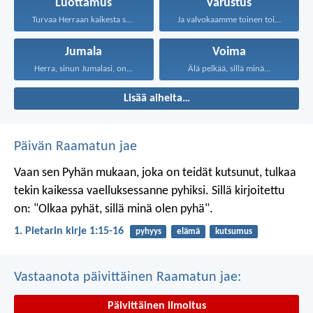
Luottamus
Varustus
Turvaa Herraan kaikesta sydämestäsi...
Ja valvokaamme toinen toistamme...
Jumala
Voima
Herra, sinun Jumalasi, on...
Älä pelkää, sillä minä...
Lisää aiheita…
Päivän Raamatun jae
Vaan sen Pyhän mukaan, joka on teidät kutsunut, tulkaa
tekin kaikessa vaelluksessanne pyhiksi. Sillä kirjoitettu
on: "Olkaa pyhät, sillä minä olen pyhä".
1. Pietarin kirje 1:15-16
pyhyys
elämä
kutsumus
Vastaanota päivittäinen Raamatun jae:
Päivittäinen ilmoitus