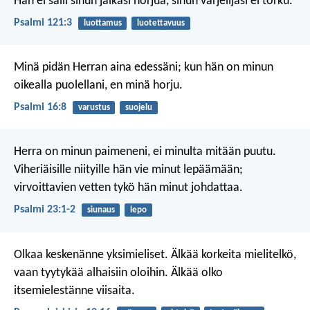
Hän ei salli sinun jalkasi horjua,
sinun varjelijasi ei torku.
Psalmi 121:3
luottamus
luotettavuus
Minä pidän Herran aina edessäni;
kun hän on minun
oikealla puolellani,
en minä horju.
Psalmi 16:8
varustus
suojelu
Herra on minun paimeneni,
ei minulta mitään puutu.
Viheriäisille niityille hän vie minut lepäämään;
virvoittavien vetten tykö hän minut johdattaa.
Psalmi 23:1-2
siunaus
lepo
Olkaa keskenänne yksimieliset. Älkää korkeita mielitelkö,
vaan tyytykää alhaisiin oloihin. Älkää olko
itsemielestänne viisaita.