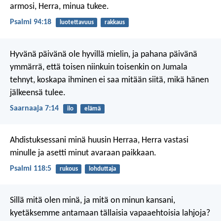
armosi, Herra, minua tukee.
Psalmi 94:18
luotettavuus
rakkaus
Hyvänä päivänä ole hyvillä mielin, ja pahana päivänä
ymmärrä, että toisen niinkuin toisenkin on Jumala
tehnyt, koskapa ihminen ei saa mitään siitä, mikä hänen
jälkeensä tulee.
Saarnaaja 7:14
ilo
elämä
Ahdistuksessani minä huusin Herraa,
Herra vastasi
minulle
ja asetti minut avaraan paikkaan.
Psalmi 118:5
rukous
lohduttaja
Sillä mitä olen minä, ja mitä on minun kansani,
kyetäksemme antamaan tällaisia vapaaehtoisia lahjoja?