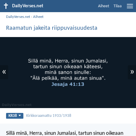
DailyVerses.net
Aiheet
Tilaa
DailyVerses.net
›
Aiheet
Raamatun jakeita riippuvaisuudesta
«
»
KR38
Kirkkoraamattu 1933/1938
Sillä minä, Herra, sinun Jumalasi,
tartun sinun oikeaan