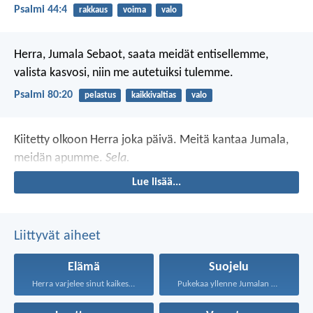
Psalmi 44:4
rakkaus
voima
valo
Herra, Jumala Sebaot, saata meidät entisellemme,
valista kasvosi, niin me autetuiksi tulemme.
Psalmi 80:20
pelastus
kaikkivaltias
valo
Kiitetty olkoon Herra joka päivä.
Meitä kantaa Jumala,
meidän apumme.
Sela.
Lue lisää...
Liittyvät aiheet
Elämä
Suojelu
Herra varjelee sinut kaikesta...
Pukekaa yllenne Jumalan koko...