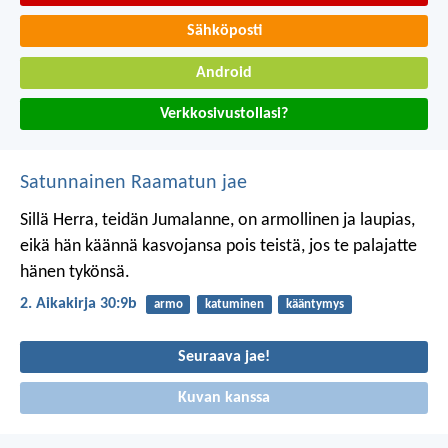
Sähköposti
Android
Verkkosivustollasi?
Satunnainen Raamatun jae
Sillä Herra, teidän Jumalanne, on armollinen ja laupias,
eikä hän käännä kasvojansa pois teistä, jos te palajatte
hänen tykönsä.
2. Aikakirja 30:9b
armo
katuminen
kääntymys
Seuraava jae!
Kuvan kanssa