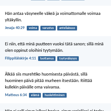
Hän antaa väsyneelle väkeä
ja voimattomalle voimaa
yltäkyllin.
Jesaja 40:29
voima
varustus
anteliaisuus
Ei niin, että minä puutteen vuoksi tätä sanon; sillä minä
olen oppinut oloihini tyytymään.
Filippiläiskirje 4:11
luottamus
tyytyväisyyys
Älkää siis murehtiko huomisesta päivästä, sillä
huominen päivä pitää murheen itsestään. Riittää
kullekin päivälle oma vaivansa.
Matteus 6:34
elämä
huolehtiminen