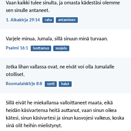
Vaan kaikki tulee sinulta, ja omasta kädestäsi olemme
sen sinulle antaneet.
1. Aikakirja 29:14
raha
antaminen
Varjele minua, Jumala,
sillä sinuun minä turvaan.
Psalmi 16:1
luottamus
suojelu
Jotka lihan vallassa ovat, ne eivät voi olla Jumalalle
otolliset.
Roomalaiskirje 8:8
synti
halut
Sillä eivät he miekallansa valloittaneet maata,
eikä
heidän käsivartensa heitä auttanut,
vaan sinun oikea
kätesi,
sinun käsivartesi ja sinun kasvojesi valkeus,
koska
sinä olit heihin mielistynyt.