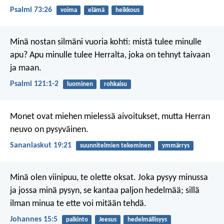
Psalmi 73:26
voima
elämä
heikkous
Minä nostan silmäni vuoria kohti:
mistä tulee minulle
apu?
Apu minulle tulee Herralta,
joka on tehnyt taivaan
ja maan.
Psalmi 121:1-2
luominen
rohkaisu
Monet ovat miehen mielessä aivoitukset,
mutta Herran
neuvo on pysyväinen.
Sananlaskut 19:21
suunnitelmien tekeminen
ymmärrys
Minä olen viinipuu, te olette oksat. Joka pysyy minussa
ja jossa minä pysyn, se kantaa paljon hedelmää; sillä
ilman minua te ette voi mitään tehdä.
Johannes 15:5
palkinto
Jeesus
hedelmällisyys