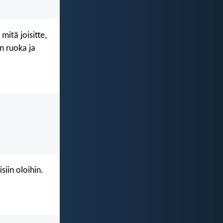
mitä joisitte,
n ruoka ja
siin oloihin.