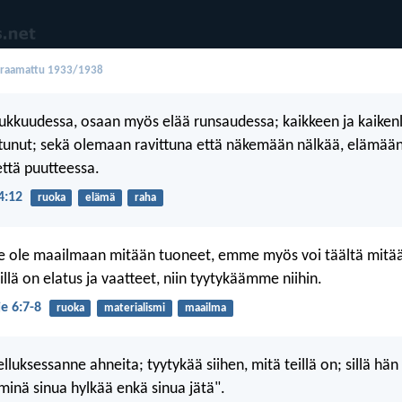
oraamattu 1933/1938
ukkuudessa, osaan myös elää runsaudessa; kaikkeen ja kaikenla
tunut; sekä olemaan ravittuna että näkemään nälkää, elämää
ttä puutteessa.
 4:12
ruoka
elämä
raha
e ole maailmaan mitään tuoneet, emme myös voi täältä mitää
llä on elatus ja vaatteet, niin tyytykäämme niihin.
e 6:7-8
ruoka
materialismi
maailma
lluksessanne ahneita; tyytykää siihen, mitä teillä on; sillä hän
minä sinua hylkää enkä sinua jätä".