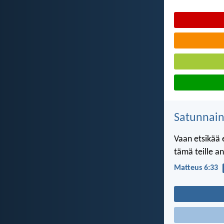
Satunnai
Vaan etsikää 
tämä teille a
Matteus 6:33