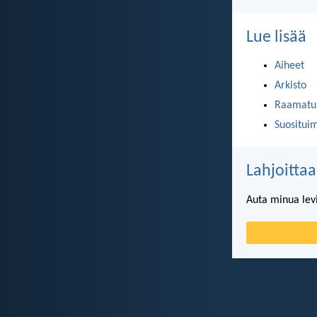
Lue lisää
Aiheet
Arkisto
Raamatun
Suositui
Lahjoittaa
Auta minua lev