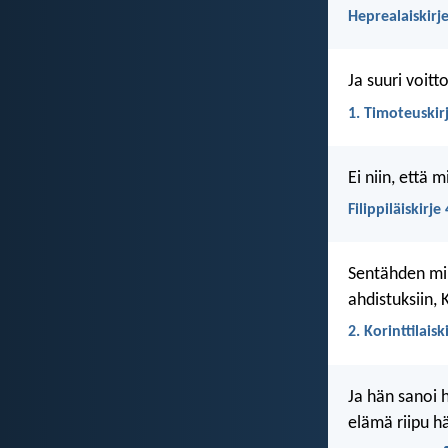
Heprealaiskirje
Ja suuri voit
1. Timoteuskirj
Ei niin, että 
Filippiläiskirje
Sentähden min
ahdistuksiin, 
2. Korinttilaisk
Ja hän sanoi 
elämä riipu hä