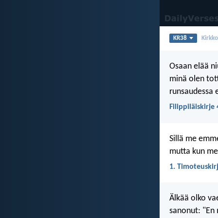
KR38
Kirkk
Osaan elää ni
minä olen tot
runsaudessa e
Filippiläiskirje
Sillä me emm
mutta kun mei
1. Timoteuskirj
Älkää olko vae
sanonut: "En 