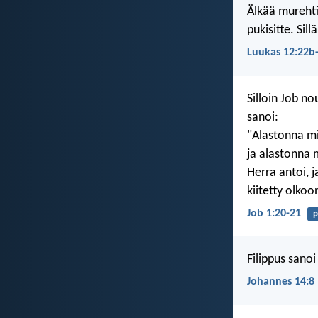
Älkää murehti
pukisitte. Si
Luukas 12:22b
Silloin Job no
sanoi:
"Alastonna min
ja alastonna 
Herra antoi, j
kiitetty olkoo
Job 1:20-21
p
Filippus sano
Johannes 14:8