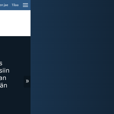
en jae
Tilaa
»