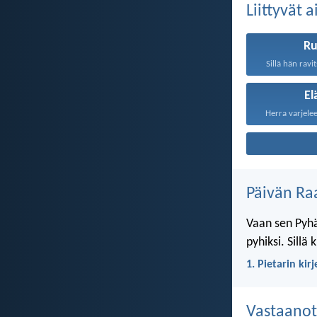
Liittyvät 
R
Sillä hän ravi
E
Herra varjelee
Päivän Ra
Vaan sen Pyhä
pyhiksi. Sillä
1. Pietarin kir
Vastaanot