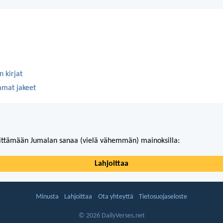
 kirjat
mmat jakeet
ittämään Jumalan sanaa (vielä vähemmän) mainoksilla:
Lahjoittaa
Minusta
Lahjoittaa
Ota yhteyttä
Tietosuojaseloste
© 2026 DailyVerses.net