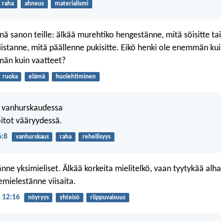
raha
ahneus
materialismi
 sanon teille: älkää murehtiko hengestänne, mitä söisitte tai 
istanne, mitä päällenne pukisitte. Eikö henki ole enemmän kui
än kuin vaatteet?
ruoka
elämä
huolehtiminen
 vanhurskaudessa
oitot vääryydessä.
6:8
vanhurskaus
raha
rehellisyys
ne yksimieliset. Älkää korkeita mielitelkö, vaan tyytykää alhai
emielestänne viisaita.
 12:16
nöyryys
yhteisö
riippuvaisuus