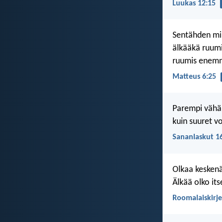
Luukas 12:15
Sentähden minä
älkääkä ruumi
ruumis enemm
Matteus 6:25
Parempi vähä
kuin suuret v
Sananlaskut 1
Olkaa keskenän
Älkää olko its
Roomalaiskirje