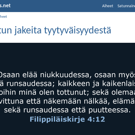
s.net
Aiheet
Satunnain
iheet
n jakeita tyytyväisyydestä