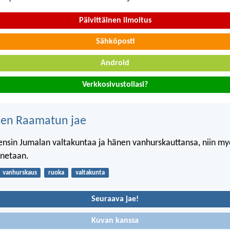
Päivittäinen ilmoitus
Sähköposti
Android
Verkkosivustollasi?
nen Raamatun jae
ensin Jumalan valtakuntaa ja hänen vanhurskauttansa, niin my
nnetaan.
vanhurskaus
ruoka
valtakunta
Seuraava jae!
Kuvan kanssa