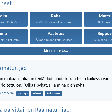
aiheet
uoka
Raha
Materi
tsee nääntyvän...
Älkää olko vaelluksessanne ahneita...
Sillä me em
lämä
Vaatetus
Riippuv
 sinut kaikesta...
Älköön teidän kaunistuksenne olko...
Sillä minä, He
Lisää aiheita…
amatun jae
n mukaan, joka on teidät kutsunut, tulkaa tekin kaikessa vael
 kirjoitettu on: "Olkaa pyhät, sillä minä olen pyhä".
je 1:15-16
pyhyys
elämä
kutsumus
a päivittäinen Raamatun jae: