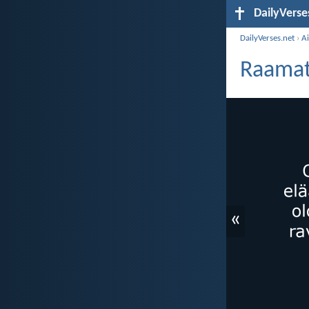
DailyVerse
DailyVerses.net
›
A
Raamatu
«