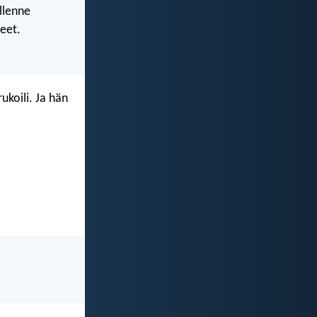
llenne
eet.
rukoili. Ja hän