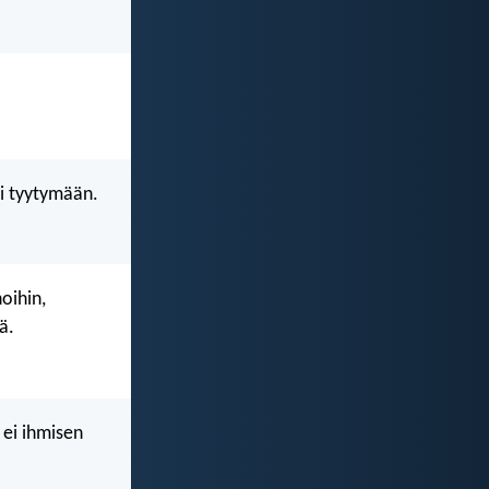
ni tyytymään.
oihin,
ä.
 ei ihmisen