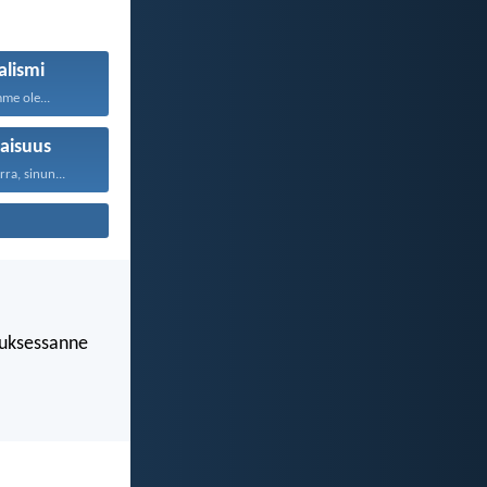
alismi
me ole...
aisuus
rra, sinun...
luksessanne