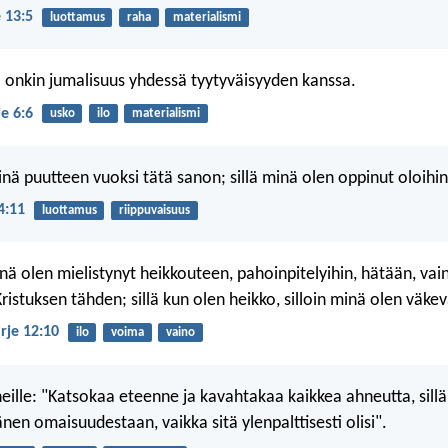
 13:5
luottamus
raha
materialismi
to onkin jumalisuus yhdessä tyytyväisyyden kanssa.
e 6:6
usko
ilo
materialismi
minä puutteen vuoksi tätä sanon; sillä minä olen oppinut oloihi
 4:11
luottamus
riippuvaisuus
ä olen mielistynyt heikkouteen, pahoinpitelyihin, hätään, vain
Kristuksen tähden; sillä kun olen heikko, silloin minä olen väkev
irje 12:10
ilo
voima
vaino
heille: "Katsokaa eteenne ja kavahtakaa kaikkea ahneutta, sillä
nen omaisuudestaan, vaikka sitä ylenpalttisesti olisi".