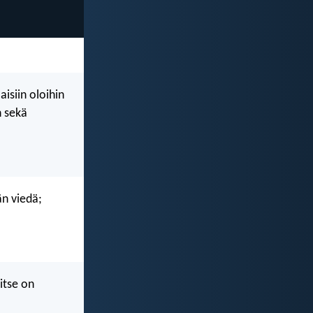
isiin oloihin
n sekä
n viedä;
 itse on