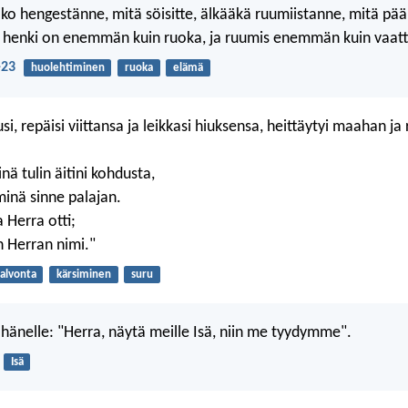
ko hengestänne, mitä söisitte, älkääkä ruumiistanne, mitä pää
llä henki on enemmän kuin ruoka, ja ruumis enemmän kuin vaatt
-23
huolehtiminen
ruoka
elämä
usi, repäisi viittansa ja leikkasi hiuksensa, heittäytyi maahan ja 
ä tulin äitini kohdusta,
minä sinne palajan.
a Herra otti;
n Herran nimi."
alvonta
kärsiminen
suru
i hänelle: "Herra, näytä meille Isä, niin me tyydymme".
Isä