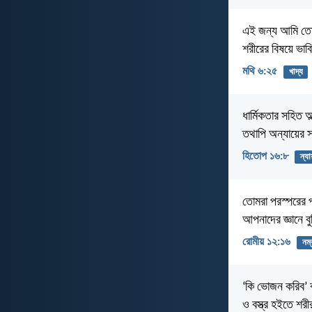
এই জন্য আমি তোমা
শরীরের বিষয়ে ভাব
মথি ৬:২৫
খাদ্য
ধার্মিকতার সহিত অ
তথাপি অন্যায়ের 
হিতোপ ১৬:৮
ন্যা
তোমরা পরস্পরের 
আপনাদের জ্ঞানে ব
রোমীয় ১২:১৬
নম্
‘কি ভোজন করিব’ ব
ও বস্ত্র হইতে শর