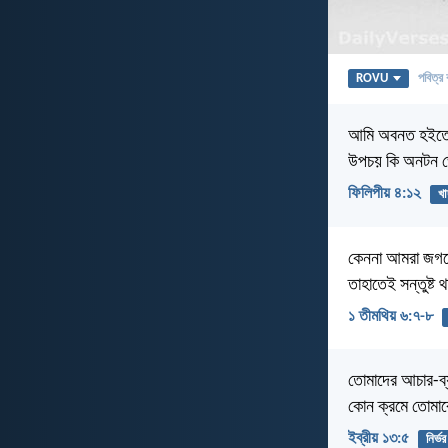
ROVU
পবিত্র 
আমি অবনত হইতে জ
উপচয় কি অনটন ভ
ফিলিপীয় ৪:১২
খা
কেননা আমরা জগতে 
তাহাতেই সন্তুষ্ট 
১ তীমথিয় ৬:৭-৮
তোমাদের আচার-ব্য
কোন ক্রমে তোমাক
ইব্রীয় ১৩:৫
নির্ভর