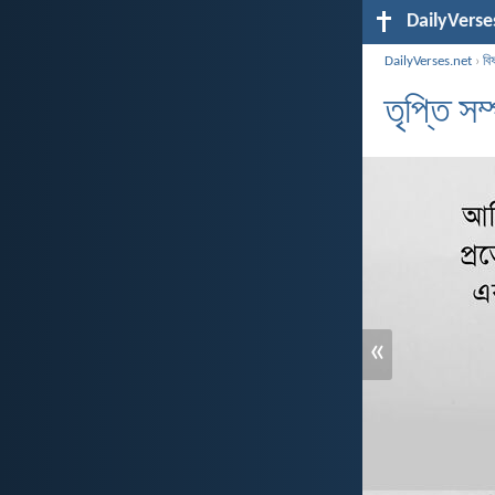
DailyVerse
DailyVerses.net
›
বি
তৃপ্তি সম
«