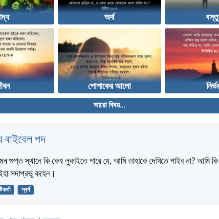
াদ্য
অর্থ
বস্ত
ীবন
পোশাকের আলো
নির্ভ
আরো বিষয়...
 বাইবেল পদ
মন গুপ্ত স্থানে কি কেহ লুকাইতে পারে যে, আমি তাহাকে দেখিতে পাইব না? আমি কি স্
? ইহা সদাপ্রভু কহেন।
্টিকর্তা
স্বর্গ