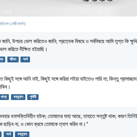
বাইবেল (কেরী ভার্সন)
ানি, উপচয় ভোগ করিতেও জানি; প্রত্যেক বিষয়ে ও সর্ববিষয়ে আমি তৃপ্ত কি ক্ষু
োগ করিতে দীক্ষিত হইয়াছি।
দ্য
জীবন
অর্থ
কিছুই সঙ্গে আনি নাই, কিছুই সঙ্গে করিয়া লইয়া যাইতেও পারি না; কিন্তু গ্রাসাচ্ছ
থাকিব।
খাদ্য
বস্তুবাদ
পৃথিবী
বহার ধনাসক্তিবিহীন হউক; তোমাদের যাহা আছে, তাহাতে সন্তুষ্ট থাক; কারণ তিনি
ে ছাড়িব না, ও কোন ক্রমে তোমাকে ত্যাগ করিব না।”
অর্থ
বস্তুবাদ