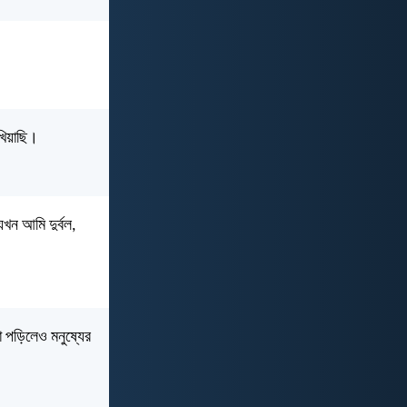
খিয়াছি।
যখন আমি দুর্বল,
া পড়িলেও মনুষ্যের