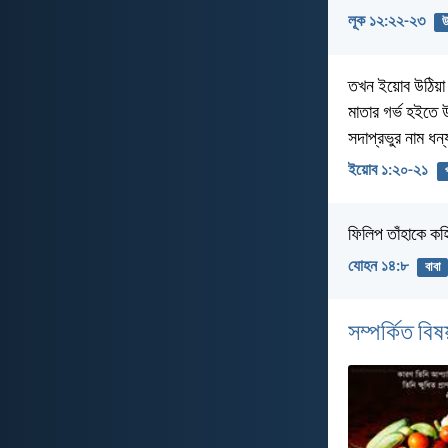
লূক ১২:২২-২৩
উ
তখন ইয়োব উঠিয়া 
মাতার গর্ভ হইতে 
সদাপ্রভুর নাম ধ
ইয়োব ১:২০-২১
ফিলিপ তাঁহাকে কহ
যোহন ১৪:৮
বাবা
সম্পর্কিত বিষয