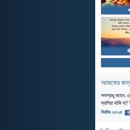
খ
জ
আজকের জন্য
সদাপ্রভু কহেন, এ
ব্যাপিয়া থাকি না
যিরমিয় ২৩:২৪
সৃষ