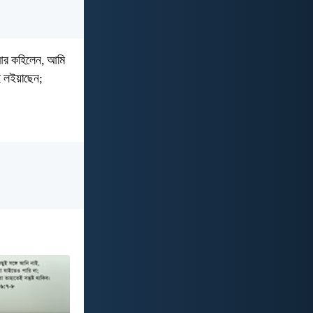
 আর কহিলেন, আমি
ুই লইয়াছেন;