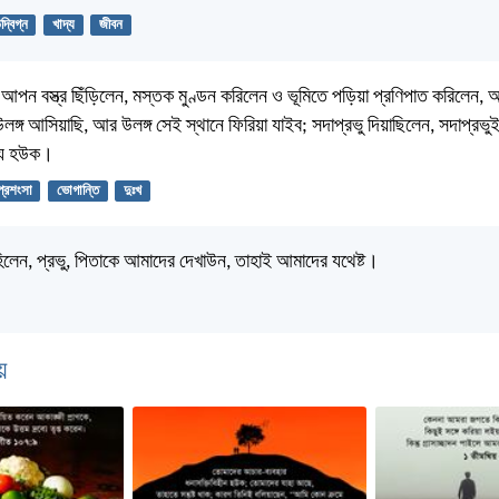
দ্বিগ্ন
খাদ্য
জীবন
আপন বস্ত্র ছিঁড়িলেন, মস্তক মুণ্ডন করিলেন ও ভূমিতে পড়িয়া প্রণিপাত করিলেন,
উলঙ্গ আসিয়াছি, আর উলঙ্গ সেই স্থানে ফিরিয়া যাইব; সদাপ্রভু দিয়াছিলেন, সদাপ্রভ
ন্য হউক।
প্রশংসা
ভোগান্তি
দুঃখ
িলেন, প্রভু, পিতাকে আমাদের দেখাউন, তাহাই আমাদের যথেষ্ট।
়