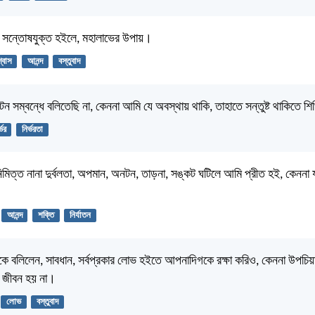
, সন্তোষযুক্ত হইলে, মহালাভের উপায়।
শ্বাস
আনন্দ
বস্তুবাদ
সম্বন্ধে বলিতেছি না, কেননা আমি যে অবস্থায় থাকি, তাহাতে সন্তুষ্ট থাকিতে শি
্ভর
নির্ভরতা
 নিমিত্ত নানা দুর্বলতা, অপমান, অনটন, তাড়না, সঙ্কট ঘটিলে আমি প্রীত হই, কেননা 
আনন্দ
শক্তি
নির্যাতন
কে বলিলেন, সাবধান, সর্বপ্রকার লোভ হইতে আপনাদিগকে রক্ষা করিও, কেননা উপচিয়
 জীবন হয় না।
লোভ
বস্তুবাদ