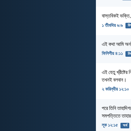
বাস্তবিকই ভক্তি
১ তীমথিয় ৬:৬
বি
এই কথা আমি অনটন 
ফিলিপীয় ৪:১১
নির
এই হেতু খ্রীষ্টের
তখনই বলবান।
২ করিন্থীয় ১২:১০
পরে তিনি তাহাদিগ
সমপত্তিতে তাহার
লূক ১২:১৫
অর্থ