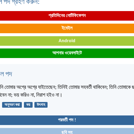
ল পদ গ্রহণ করুন:
প্রতিদিনের নোটিফিকেশন
ইমেইল
Android
আপনার ওয়েবসাইটে
বেল পদ
 তোমার অগ্রে অগ্রে যাইতেছেন; তিনিই তোমার সহবর্তী থাকিবেন; তিনি তোমাকে ছ
িবেন না; ভয় করিও না, নিরাশ হইও না।
অনুসরণ করা
ভয়
উৎসাহ
পরবর্তী পদ !
ছবি সহ