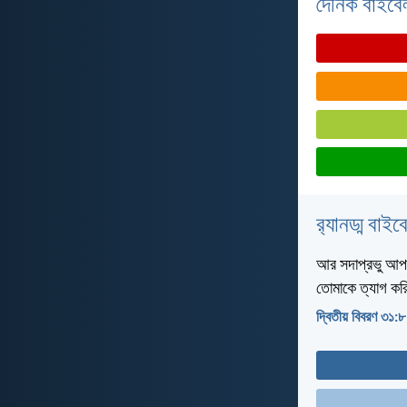
দৈনিক বাইবে
র‌্যানড্ম বাই
আর সদাপ্রভু আপনি
তোমাকে ত্যাগ কর
দ্বিতীয় বিবরণ ৩১:৮