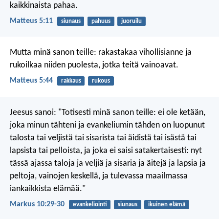
kaikkinaista pahaa.
Matteus 5:11
siunaus
pahuus
juoruilu
Mutta minä sanon teille: rakastakaa vihollisianne ja
rukoilkaa niiden puolesta, jotka teitä vainoavat.
Matteus 5:44
rakkaus
rukous
Jeesus sanoi: "Totisesti minä sanon teille: ei ole ketään,
joka minun tähteni ja evankeliumin tähden on luopunut
talosta tai veljistä tai sisarista tai äidistä tai isästä tai
lapsista tai pelloista, ja joka ei saisi satakertaisesti: nyt
tässä ajassa taloja ja veljiä ja sisaria ja äitejä ja lapsia ja
peltoja, vainojen keskellä, ja tulevassa maailmassa
iankaikkista elämää."
Markus 10:29-30
evankeliointi
siunaus
ikuinen elämä