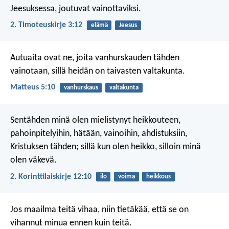
Jeesuksessa, joutuvat vainottaviksi.
2. Timoteuskirje 3:12
elämä
Jeesus
Autuaita ovat ne, joita vanhurskauden tähden
vainotaan, sillä heidän on taivasten valtakunta.
Matteus 5:10
vanhurskaus
valtakunta
Sentähden minä olen mielistynyt heikkouteen,
pahoinpitelyihin, hätään, vainoihin, ahdistuksiin,
Kristuksen tähden; sillä kun olen heikko, silloin minä
olen väkevä.
2. Korinttilaiskirje 12:10
ilo
voima
heikkous
Jos maailma teitä vihaa, niin tietäkää, että se on
vihannut minua ennen kuin teitä.