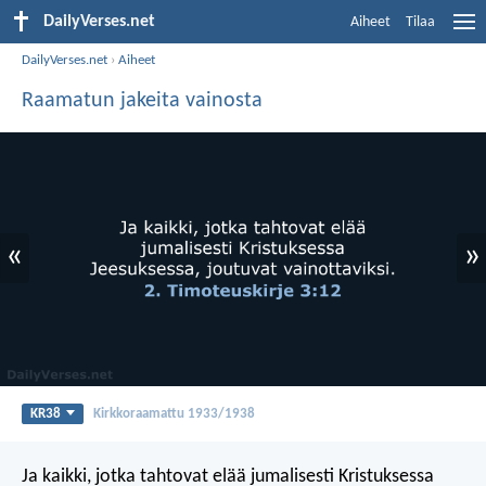
DailyVerses.net
Aiheet
Tilaa
DailyVerses.net
›
Aiheet
Raamatun jakeita vainosta
«
»
KR38
Kirkkoraamattu 1933/1938
Ja kaikki, jotka tahtovat elää jumalisesti Kristuksessa