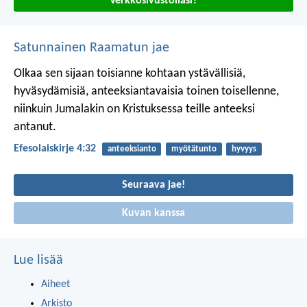
Verkkosivustollasi?
Satunnainen Raamatun jae
Olkaa sen sijaan toisianne kohtaan ystävällisiä,
hyväsydämisiä, anteeksiantavaisia toinen toisellenne,
niinkuin Jumalakin on Kristuksessa teille anteeksi
antanut.
Efesolaiskirje 4:32
anteeksianto
myötätunto
hyvyys
Seuraava jae!
Kuvan kanssa
Lue lisää
Aiheet
Arkisto