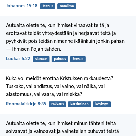
Johannes 15:18
Jeesus
maailma
Autuaita olette te, kun ihmiset vihaavat teitä ja
erottavat teidät yhteydestään ja herjaavat teitä ja
pyyhkivät pois teidän nimenne ikäänkuin jonkin pahan
— Ihmisen Pojan tähden.
Luukas 6:22
siunaus
pahuus
Jeesus
Kuka voi meidät erottaa Kristuksen rakkaudesta?
Tuskako, vai ahdistus, vai vaino, vai nälkä, vai
alastomuus, vai vaara, vai miekka?
Roomalaiskirje 8:35
rakkaus
kärsiminen
köyhyys
Autuaita olette te, kun ihmiset minun tähteni teitä
solvaavat ja vainoavat ja valhetellen puhuvat teistä