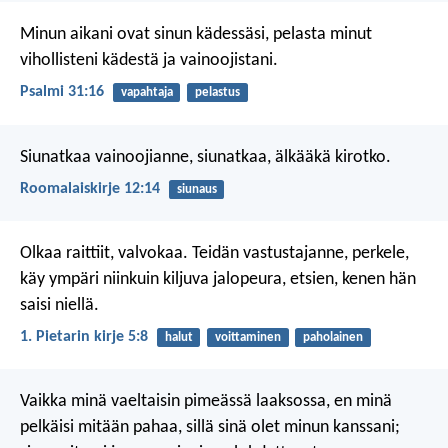
Minun aikani ovat sinun kädessäsi,
pelasta minut
vihollisteni kädestä ja vainoojistani.
Psalmi 31:16
vapahtaja
pelastus
Siunatkaa vainoojianne, siunatkaa, älkääkä kirotko.
Roomalaiskirje 12:14
siunaus
Olkaa raittiit, valvokaa. Teidän vastustajanne, perkele,
käy ympäri niinkuin kiljuva jalopeura, etsien, kenen hän
saisi niellä.
1. Pietarin kirje 5:8
halut
voittaminen
paholainen
Vaikka minä vaeltaisin pimeässä laaksossa,
en minä
pelkäisi mitään pahaa,
sillä sinä olet minun kanssani;