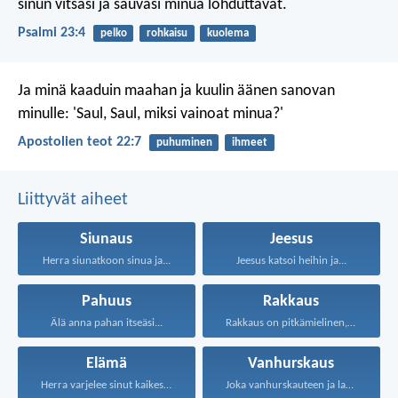
sinun vitsasi ja sauvasi
minua lohduttavat.
Psalmi 23:4
pelko
rohkaisu
kuolema
Ja minä kaaduin maahan ja kuulin äänen sanovan
minulle: 'Saul, Saul, miksi vainoat minua?'
Apostolien teot 22:7
puhuminen
ihmeet
Liittyvät aiheet
Siunaus
Jeesus
Herra siunatkoon sinua ja...
Jeesus katsoi heihin ja...
Pahuus
Rakkaus
Älä anna pahan itseäsi...
Rakkaus on pitkämielinen, rakkaus...
Elämä
Vanhurskaus
Herra varjelee sinut kaikesta...
Joka vanhurskauteen ja laupeuteen...