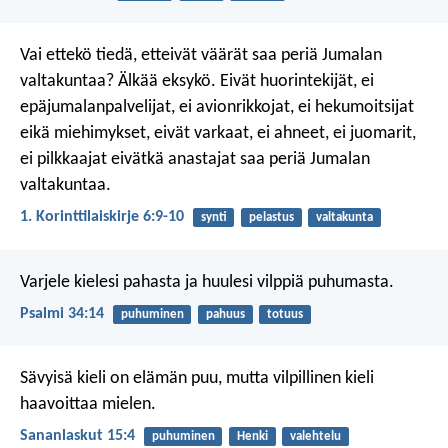
Vai ettekö tiedä, etteivät väärät saa periä Jumalan
valtakuntaa? Älkää eksykö. Eivät huorintekijät, ei
epäjumalanpalvelijat, ei avionrikkojat, ei hekumoitsijat
eikä miehimykset, eivät varkaat, ei ahneet, ei juomarit,
ei pilkkaajat eivätkä anastajat saa periä Jumalan
valtakuntaa.
1. Korinttilaiskirje 6:9-10
synti
pelastus
valtakunta
Varjele kielesi pahasta
ja huulesi vilppiä puhumasta.
Psalmi 34:14
puhuminen
pahuus
totuus
Sävyisä kieli on elämän puu,
mutta vilpillinen kieli
haavoittaa mielen.
Sananlaskut 15:4
puhuminen
Henki
valehtelu