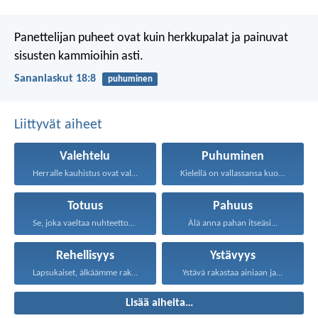
Panettelijan puheet ovat kuin herkkupalat
ja painuvat
sisusten kammioihin asti.
Sananlaskut 18:8
puhuminen
Liittyvät aiheet
Valehtelu
Puhuminen
Herralle kauhistus ovat valheelliset...
Kielellä on vallassansa kuolema...
Totuus
Pahuus
Se, joka vaeltaa nuhteettomasti...
Älä anna pahan itseäsi...
Rehellisyys
Ystävyys
Lapsukaiset, älkäämme rakastako sanalla...
Ystävä rakastaa ainiaan ja...
Lisää aiheita…