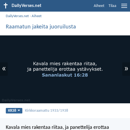
DailyVerses.net
Aiheet
Tilaa
DailyVerses.net
›
Aiheet
Raamatun jakeita juoruilusta
«
»
KR38
Kirkkoraamattu 1933/1938
Kavala mies rakentaa riitaa,
ja panettelija erottaa