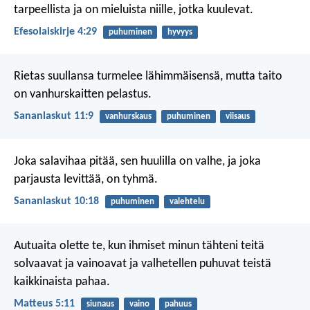
tarpeellista ja on mieluista niille, jotka kuulevat.
Efesolaiskirje 4:29
puhuminen
hyvyys
Rietas suullansa turmelee lähimmäisensä,
mutta taito
on vanhurskaitten pelastus.
Sananlaskut 11:9
vanhurskaus
puhuminen
viisaus
Joka salavihaa pitää, sen huulilla on valhe,
ja joka
parjausta levittää, on tyhmä.
Sananlaskut 10:18
puhuminen
valehtelu
Autuaita olette te, kun ihmiset minun tähteni teitä
solvaavat ja vainoavat ja valhetellen puhuvat teistä
kaikkinaista pahaa.
Matteus 5:11
siunaus
vaino
pahuus