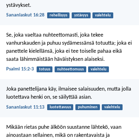
ystävykset.
Sananlaskut 16:28
rehellisyys
ystävyys
valehtelu
Se, joka vaeltaa nuhteettomasti,
joka tekee
vanhurskauden
ja puhuu sydämessänsä totuutta;
joka ei
panettele kielellänsä,
joka ei tee toiselle pahaa
eikä
saata lähimmäistään häväistyksen alaiseksi.
Psalmi 15:2-3
totuus
nuhteettomuus
valehtelu
Joka panettelijana käy, ilmaisee salaisuuden,
mutta jolla
luotettava henki on, se säilyttää asian.
Sananlaskut 11:13
luotettavuus
puhuminen
valehtelu
Mikään rietas puhe älköön suustanne lähtekö, vaan
ainoastaan sellainen, mikä on rakentavaista ja