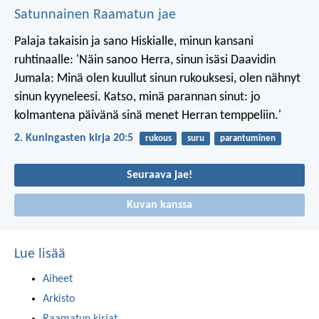
Satunnainen Raamatun jae
Palaja takaisin ja sano Hiskialle, minun kansani
ruhtinaalle: 'Näin sanoo Herra, sinun isäsi Daavidin
Jumala: Minä olen kuullut sinun rukouksesi, olen nähnyt
sinun kyyneleesi. Katso, minä parannan sinut: jo
kolmantena päivänä sinä menet Herran temppeliin.'
2. Kuningasten kirja 20:5
rukous
suru
parantuminen
Seuraava jae!
Kuvan kanssa
Lue lisää
Aiheet
Arkisto