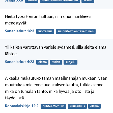
Jesaja 55:8
Jumala
suunnitelmien tekeminen
viisaus
Heitä työsi Herran haltuun,
niin sinun hankkeesi
menestyvät.
Sananlaskut 16:3
luottamus
suunnitelmien tekeminen
siunaus
Yli kaiken varottavan varjele sydämesi,
sillä sieltä elämä
lähtee.
Sananlaskut 4:23
elämä
sydän
suojelu
Älkääkä mukautuko tämän maailmanajan mukaan, vaan
muuttukaa mielenne uudistuksen kautta, tutkiaksenne,
mikä on Jumalan tahto, mikä hyvää ja otollista ja
täydellistä.
Roomalaiskirje 12:2
nuhteettomuus
kuuliaisuus
elämä