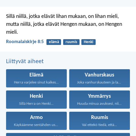
Sillä niillä, jotka elävät lihan mukaan, on lihan mieli,
mutta niillä, jotka elävät Hengen mukaan, on Hengen
mieli.
Roomalaiskirje 8:5
elämä
ruumis
Henki
Liittyvät aiheet
Elämä
Vanhurskaus
Herra varjelee sinut kaikesta...
Joka vanhurskauteen ja laupeuteen...
Henki
Ymmärrys
Sillä Herra on Henki...
Huuda minua avuksesi, niin...
Armo
Ruumis
Käykäämme sentähden uskalluksella armon...
Vai ettekö tiedä, että...