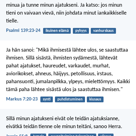
minua ja tunne minun ajatukseni.
Ja katso: jos minun
tieni on vaivaan vievä,
niin johdata minut iankaikkiselle
tielle.
Psalmi 139:23-24
ikuinen elämä
pyhyys
vanhurskaus
Ja hän sanoi: "Mikä ihmisestä lähtee ulos, se saastuttaa
ihmisen. Sillä sisästä, ihmisten sydämestä, lähtevät
pahat ajatukset, haureudet, varkaudet, murhat,
aviorikokset, ahneus, häijyys, petollisuus, irstaus,
pahansuonti, jumalanpilkka, ylpeys, mielettömyys. Kaikki
tämä paha lähtee sisästä ulos ja saastuttaa ihmisen."
Markus 7:20-23
synti
puhdistuminen
kiusaus
Sillä minun ajatukseni
eivät ole teidän ajatuksianne,
eivätkä teidän tienne
ole minun teitäni, sanoo Herra.