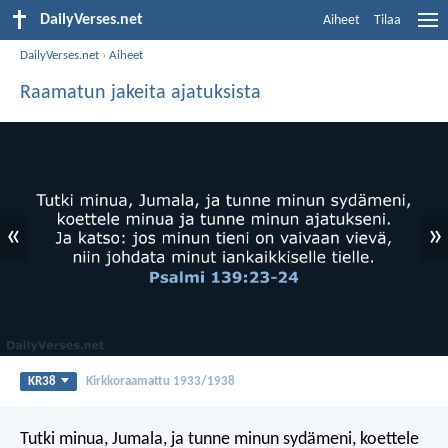
DailyVerses.net
Aiheet
Tilaa
DailyVerses.net
›
Aiheet
Raamatun jakeita ajatuksista
«
»
KR38
Kirkkoraamattu 1933/1938
Tutki minua, Jumala, ja tunne minun sydämeni,
koettele