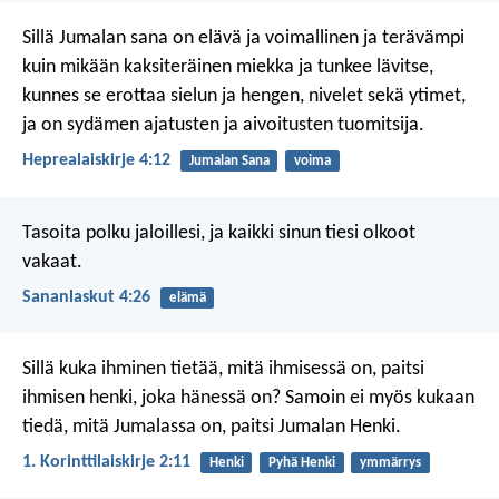
Sillä Jumalan sana on elävä ja voimallinen ja terävämpi
kuin mikään kaksiteräinen miekka ja tunkee lävitse,
kunnes se erottaa sielun ja hengen, nivelet sekä ytimet,
ja on sydämen ajatusten ja aivoitusten tuomitsija.
Heprealaiskirje 4:12
Jumalan Sana
voima
Tasoita polku jaloillesi,
ja kaikki sinun tiesi olkoot
vakaat.
Sananlaskut 4:26
elämä
Sillä kuka ihminen tietää, mitä ihmisessä on, paitsi
ihmisen henki, joka hänessä on? Samoin ei myös kukaan
tiedä, mitä Jumalassa on, paitsi Jumalan Henki.
1. Korinttilaiskirje 2:11
Henki
Pyhä Henki
ymmärrys