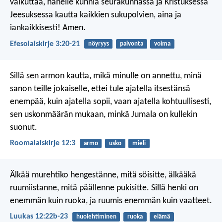
vaikuttaa, hänelle kunnia seurakunnassa ja Kristuksessa
Jeesuksessa kautta kaikkien sukupolvien, aina ja
iankaikkisesti! Amen.
Efesolaiskirje 3:20-21
nöyryys
palvonta
voima
Sillä sen armon kautta, mikä minulle on annettu, minä
sanon teille jokaiselle, ettei tule ajatella itsestänsä
enempää, kuin ajatella sopii, vaan ajatella kohtuullisesti,
sen uskonmäärän mukaan, minkä Jumala on kullekin
suonut.
Roomalaiskirje 12:3
armo
usko
mieli
Älkää murehtiko hengestänne, mitä söisitte, älkääkä
ruumiistanne, mitä päällenne pukisitte. Sillä henki on
enemmän kuin ruoka, ja ruumis enemmän kuin vaatteet.
Luukas 12:22b-23
huolehtiminen
ruoka
elämä