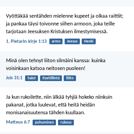
Vyöttäkää sentähden mielenne kupeet ja olkaa raittiit;
ja pankaa täysi toivonne siihen armoon, joka teille
tarjotaan Jeesuksen Kristuksen ilmestymisessä.
1. Pietarin kirje 1:13
armo
Jeesus
Henki
Minä olen tehnyt liiton silmäini kanssa:
kuinka
voisinkaan katsoa neitosen puoleen!
Job 31:1
halut
itsehillintä
liitto
Ja kun rukoilette, niin älkää tyhjiä hokeko niinkuin
pakanat, jotka luulevat, että heitä heidän
monisanaisuutensa tähden kuullaan.
Matteus 6:7
puhuminen
rukous