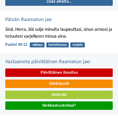
Lisää aiheita…
Päivän Raamatun jae
Sinä, Herra, älä sulje minulta laupeuttasi,
sinun armosi ja
totuutesi varjelkoon minua aina.
Psalmi 40:12
rakkaus
luotettavuus
suojelu
Vastaanota päivittäinen Raamatun jae:
Päivittäinen ilmoitus
Sähköposti
Android
Verkkosivustollasi?