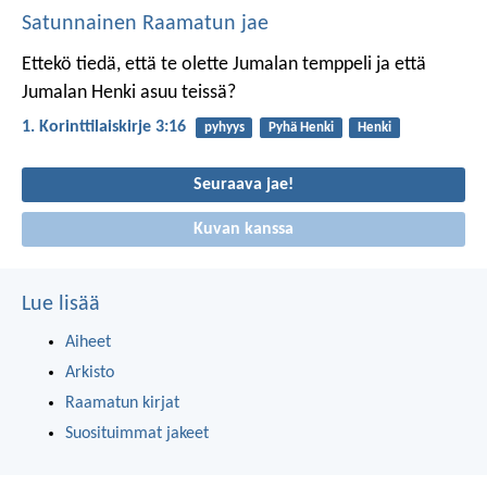
Satunnainen Raamatun jae
Ettekö tiedä, että te olette Jumalan temppeli ja että
Jumalan Henki asuu teissä?
1. Korinttilaiskirje 3:16
pyhyys
Pyhä Henki
Henki
Seuraava jae!
Kuvan kanssa
Lue lisää
Aiheet
Arkisto
Raamatun kirjat
Suosituimmat jakeet