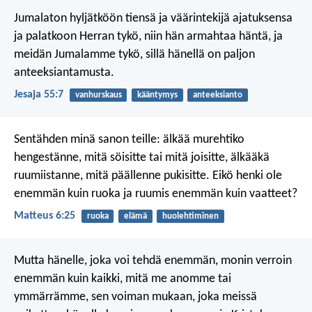
Jumalaton hyljätköön tiensä
ja väärintekijä ajatuksensa
ja palatkoon Herran tykö,
niin hän armahtaa häntä,
ja
meidän Jumalamme tykö,
sillä hänellä on paljon
anteeksiantamusta.
Jesaja 55:7
vanhurskaus
kääntymys
anteeksianto
Sentähden minä sanon teille: älkää murehtiko
hengestänne, mitä söisitte tai mitä joisitte, älkääkä
ruumiistanne, mitä päällenne pukisitte. Eikö henki ole
enemmän kuin ruoka ja ruumis enemmän kuin vaatteet?
Matteus 6:25
ruoka
elämä
huolehtiminen
Mutta hänelle, joka voi tehdä enemmän, monin verroin
enemmän kuin kaikki, mitä me anomme tai
ymmärrämme, sen voiman mukaan, joka meissä