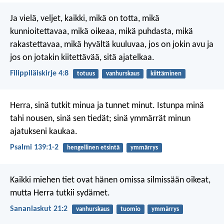
Ja vielä, veljet, kaikki, mikä on totta, mikä
kunnioitettavaa, mikä oikeaa, mikä puhdasta, mikä
rakastettavaa, mikä hyvältä kuuluvaa, jos on jokin avu ja
jos on jotakin kiitettävää, sitä ajatelkaa.
Filippiläiskirje 4:8
totuus
vanhurskaus
kiittäminen
Herra, sinä tutkit minua ja tunnet minut.
Istunpa minä
tahi nousen, sinä sen tiedät;
sinä ymmärrät minun
ajatukseni kaukaa.
Psalmi 139:1-2
hengellinen etsintä
ymmärrys
Kaikki miehen tiet ovat hänen omissa silmissään oikeat,
mutta Herra tutkii sydämet.
Sananlaskut 21:2
vanhurskaus
tuomio
ymmärrys