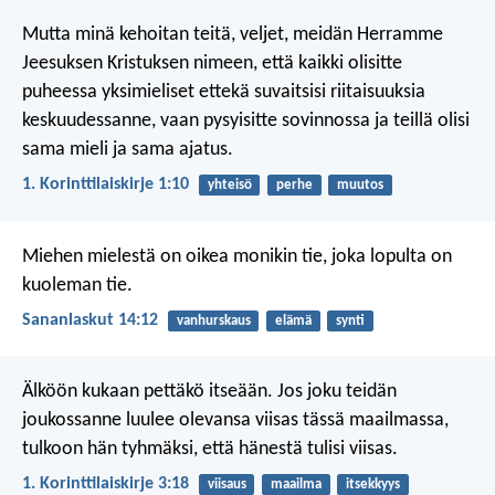
Mutta minä kehoitan teitä, veljet, meidän Herramme
Jeesuksen Kristuksen nimeen, että kaikki olisitte
puheessa yksimieliset ettekä suvaitsisi riitaisuuksia
keskuudessanne, vaan pysyisitte sovinnossa ja teillä olisi
sama mieli ja sama ajatus.
1. Korinttilaiskirje 1:10
yhteisö
perhe
muutos
Miehen mielestä on oikea monikin tie,
joka lopulta on
kuoleman tie.
Sananlaskut 14:12
vanhurskaus
elämä
synti
Älköön kukaan pettäkö itseään. Jos joku teidän
joukossanne luulee olevansa viisas tässä maailmassa,
tulkoon hän tyhmäksi, että hänestä tulisi viisas.
1. Korinttilaiskirje 3:18
viisaus
maailma
itsekkyys