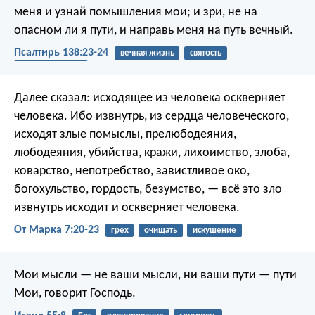
меня и узнай помышления мои;
и зри, не на
опасном ли я пути,
и направь меня на путь вечный.
Псалтирь 138:23-24
вечная жизнь
святость
справедливость
Далее сказал: исходящее из человека оскверняет
человека. Ибо извнутрь, из сердца человеческого,
исходят злые помыслы, прелюбодеяния,
любодеяния, убийства, кражи, лихоимство, злоба,
коварство, непотребство, завистливое око,
богохульство, гордость, безумство, — всё это зло
извнутрь исходит и оскверняет человека.
От Марка 7:20-23
грех
очищать
искушение
Мои мысли — не ваши мысли,
ни ваши пути — пути
Мои,
говорит Господь.