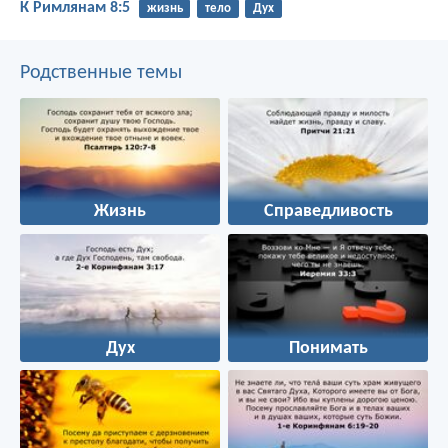
К Римлянам 8:5
жизнь
тело
Дух
Родственные темы
Жизнь
Справедливость
Дух
Понимать