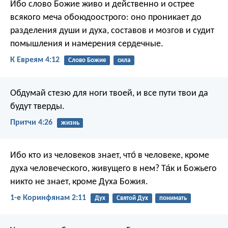
Ибо слово Божие живо и действенно и острее
всякого меча обоюдоострого: оно проникает до
разделения души и духа, составов и мозгов и судит
помышления и намерения сердечные.
К Евреям 4:12
Слово Божие
сила
Обдумай стезю для ноги твоей,
и все пути твои да
будут тверды.
Притчи 4:26
жизнь
Ибо кто из человеков знает, что́ в человеке, кроме
духа человеческого, живущего в нем? Та́к и Божьего
никто не знает, кроме Духа Божия.
1-е Коринфянам 2:11
Дух
Святой Дух
понимать