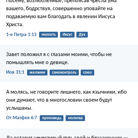
Посему,
возлюбленные,
препоясав чресла ума
вашего, бодрствуя, совершенно уповайте на
подаваемую вам благодать в явлении Иисуса
Христа.
1-е Петра 1:13
милость
Иисус
Дух
Завет положил я с глазами моими,
чтобы не
помышлять мне о девице.
Иов 31:1
желание
самоконтроль
союз
А молясь, не говорите лишнего, как язычники, ибо
они думают, что в многословии своем будут
услышаны.
От Матфея 6:7
проповедь
молитва