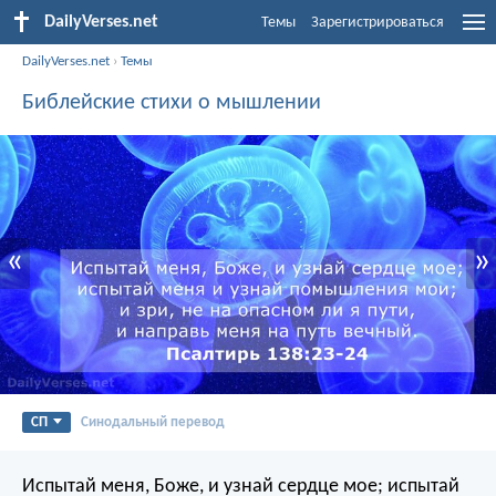
DailyVerses.net
Темы
Зарегистрироваться
DailyVerses.net
›
Темы
Библейские стихи о мышлении
«
»
СП
Синодальный перевод
Испытай меня, Боже, и узнай сердце мое;
испытай