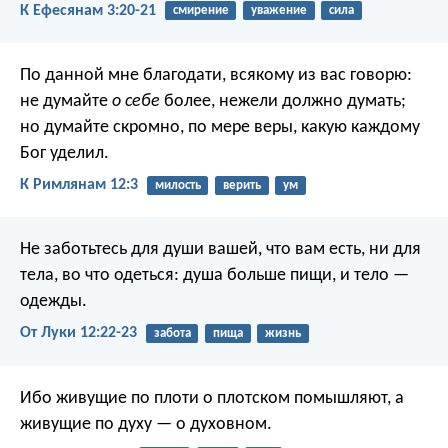
К Ефесянам 3:20-21
смирение
уважение
сила
По данной мне благодати, всякому из вас говорю:
не думайте
о себе
более, нежели должно думать;
но думайте скромно, по мере веры, какую каждому
Бог уделил.
К Римлянам 12:3
милость
верить
ум
Не заботьтесь для души вашей, что вам есть, ни для
тела, во что одеться: душа больше пищи, и тело —
одежды.
От Луки 12:22-23
забота
пища
жизнь
Ибо живущие по плоти о плотском помышляют, а
живущие по духу — о духовном.