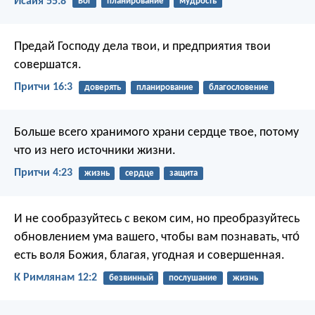
Исаия 55:8
Бог
планирование
мудрость
Предай Господу дела твои,
и предприятия твои
совершатся.
Притчи 16:3
доверять
планирование
благословение
Больше всего хранимого храни сердце твое,
потому
что из него источники жизни.
Притчи 4:23
жизнь
сердце
защита
И не сообразуйтесь с веком сим, но преобразуйтесь
обновлением ума вашего, чтобы вам познавать, что́
есть воля Божия, благая, угодная и совершенная.
К Римлянам 12:2
безвинный
послушание
жизнь