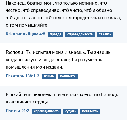
Наконец, братия мои, что только истинно, что́
честно, что́ справедливо, что́ чисто, что́ любезно,
что́ достославно, что́ только добродетель и похвала,
о том помышляйте.
К Филиппийцам 4:8
правда
справедливость
хвалить
Господи! Ты испытал меня и знаешь.
Ты знаешь,
когда я сажусь и когда встаю;
Ты разумеешь
помышления мои издали.
Псалтирь 138:1-2
искать
понимать
Всякий путь человека прям в глазах его;
но Господь
взвешивает сердца.
Притчи 21:2
справедливость
судить
понимать