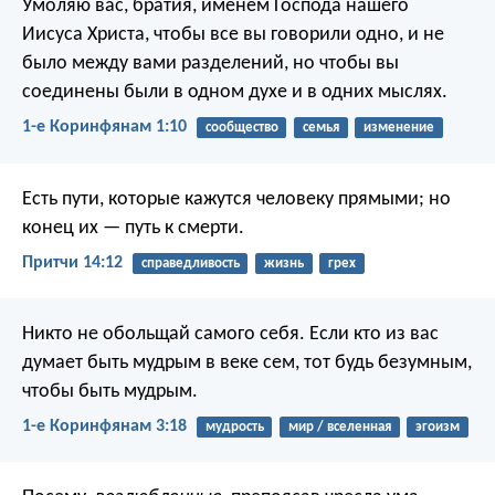
Умоляю вас, братия, именем Господа нашего
Иисуса Христа, чтобы все вы говорили одно, и не
было между вами разделений, но чтобы вы
соединены были в одном духе и в одних мыслях.
1-е Коринфянам 1:10
сообщество
семья
изменение
Есть пути, которые кажутся человеку прямыми;
но
конец их — путь к смерти.
Притчи 14:12
справедливость
жизнь
грех
Никто не обольщай самого себя. Если кто из вас
думает быть мудрым в веке сем, тот будь безумным,
чтобы быть мудрым.
1-е Коринфянам 3:18
мудрость
мир / вселенная
эгоизм