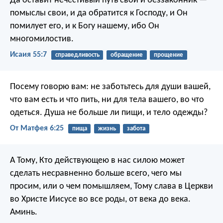
Да оставит нечестивый путь свой
и беззаконник —
помыслы свои,
и да обратится к Господу, и Он
помилует его,
и к Богу нашему, ибо Он
многомилостив.
Исаия 55:7
справедливость
обращение
прощение
Посему говорю вам: не заботьтесь для души вашей,
что вам есть и что пить, ни для тела вашего, во что
одеться. Душа не больше ли пищи, и тело одежды?
От Матфея 6:25
пища
жизнь
забота
А Тому, Кто действующею в нас силою может
сделать несравненно больше всего, чего мы
просим, или о чем помышляем, Тому слава в Церкви
во Христе Иисусе во все роды, от века до века.
Аминь.