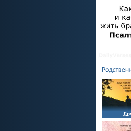
Родствен
Др