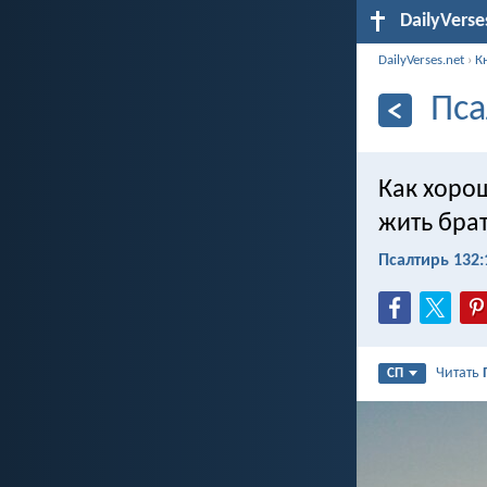
DailyVerse
DailyVerses.net
›
К
Пса
Как хоро
жить бра
Псалтирь 132:
Читать
СП