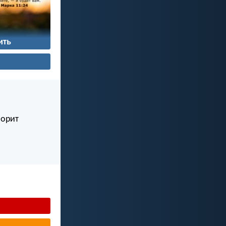
ить
ворит