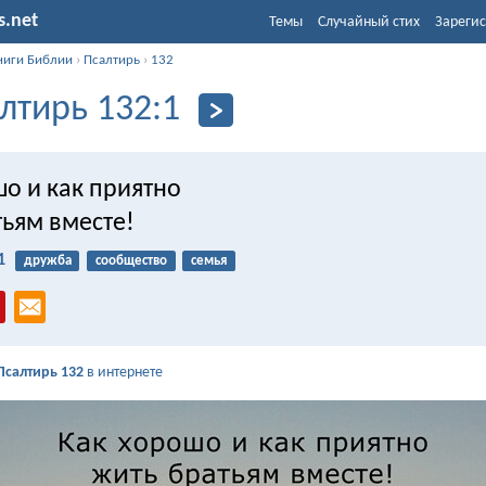
s.net
Темы
Случайный стих
Зарегис
ниги Библии
›
Псалтирь
›
132
лтирь 132:1
шо и как приятно
тьям вместе!
1
дружба
сообщество
семья
Псалтирь 132
в интернете