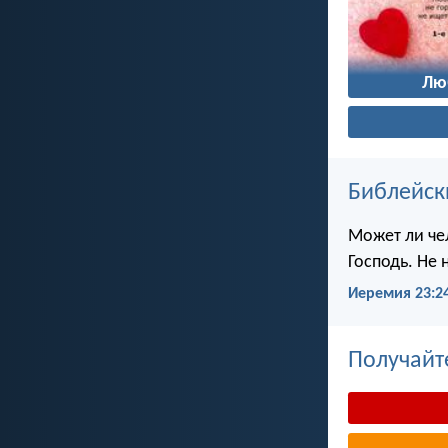
Лю
Библейск
Может ли чел
Господь. Не 
Иеремия 23:2
Получайт