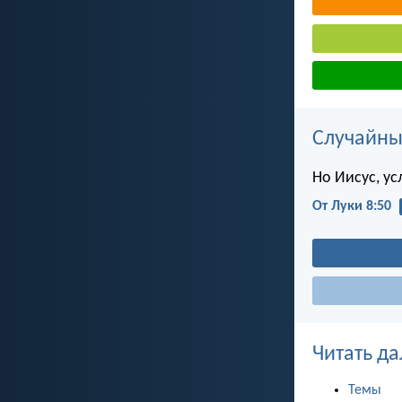
Случайны
Но Иисус, ус
От Луки 8:50
Читать да
Темы