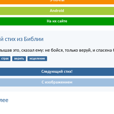
Э-почты
Android
На их сайте
й стих из Библии
лышав это, сказал ему: не бойся, только веруй, и спасена 
страх
верить
исцеление
Следующий стих!
С изображением
лее