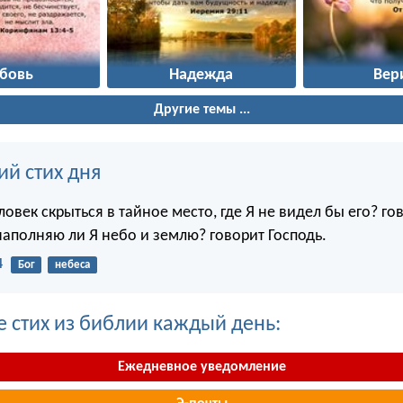
бовь
Надежда
Вер
Другие темы ...
ий стих дня
овек скрыться в тайное место, где Я не видел бы его? го
наполняю ли Я небо и землю? говорит Господь.
4
Бог
небеса
е стих из библии каждый день:
Ежедневное уведомление