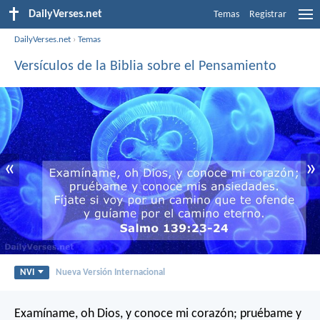
DailyVerses.net
Temas
Registrar
DailyVerses.net
›
Temas
Versículos de la Biblia sobre el Pensamiento
«
»
NVI
Nueva Versión Internacional
Examíname, oh Dios, y conoce mi corazón;
pruébame y