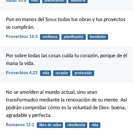
Isaías 55:8
Dios
planificación
sabiduría
Pon en manos del S
eñor
todas tus obras
y tus proyectos
se cumplirán.
Proverbios 16:3
confianza
planificación
bendición
Por sobre todas las cosas cuida tu corazón,
porque de él
mana la vida.
Proverbios 4:23
vida
corazón
protección
No se amolden al mundo actual, sino sean
transformados mediante la renovación de su mente. Así
podrán comprobar cómo es la voluntad de Dios: buena,
agradable y perfecta.
Romanos 12:2
libre de culpa
obediencia
vida