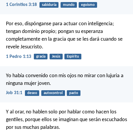
1 Corintios 3:18
sabiduría
mundo
egoísmo
Por eso, dispónganse para actuar con inteligencia;
tengan dominio propio; pongan su esperanza
completamente en la gracia que se les dará cuando se
revele Jesucristo.
1 Pedro 1:13
gracia
Jesús
Espíritu
Yo había convenido con mis ojos
no mirar con lujuria a
ninguna mujer joven.
Job 31:1
deseo
autocontrol
pacto
Y al orar, no hablen solo por hablar como hacen los
gentiles, porque ellos se imaginan que serán escuchados
por sus muchas palabras.