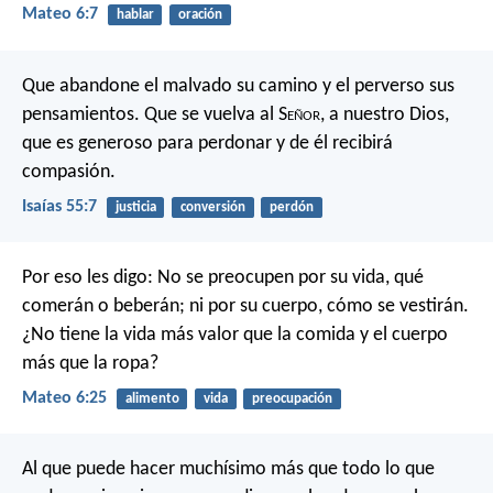
Mateo 6:7
hablar
oración
Que abandone el malvado su camino
y el perverso sus
pensamientos.
Que se vuelva al S
eñor
, a nuestro Dios,
que es generoso para perdonar
y de él recibirá
compasión.
Isaías 55:7
justicia
conversión
perdón
Por eso les digo: No se preocupen por su vida, qué
comerán o beberán; ni por su cuerpo, cómo se vestirán.
¿No tiene la vida más valor que la comida y el cuerpo
más que la ropa?
Mateo 6:25
alimento
vida
preocupación
Al que puede hacer muchísimo más que todo lo que