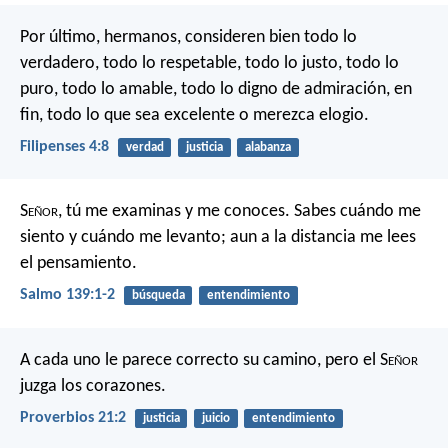
Por último, hermanos, consideren bien todo lo
verdadero, todo lo respetable, todo lo justo, todo lo
puro, todo lo amable, todo lo digno de admiración, en
fin, todo lo que sea excelente o merezca elogio.
Filipenses 4:8
verdad
justicia
alabanza
S
eñor
, tú me examinas
y me conoces.
Sabes cuándo me
siento y cuándo me levanto;
aun a la distancia me lees
el pensamiento.
Salmo 139:1-2
búsqueda
entendimiento
A cada uno le parece correcto su camino,
pero el S
eñor
juzga los corazones.
Proverbios 21:2
justicia
juicio
entendimiento