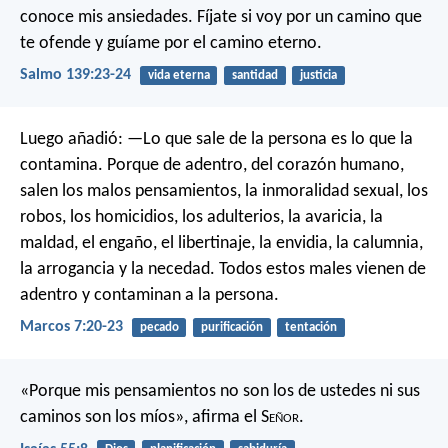
conoce mis ansiedades.
Fíjate si voy por un camino que
te ofende
y guíame por el camino eterno.
Salmo 139:23-24
vida eterna
santidad
justicia
Luego añadió: —Lo que sale de la persona es lo que la
contamina. Porque de adentro, del corazón humano,
salen los malos pensamientos, la inmoralidad sexual, los
robos, los homicidios, los adulterios, la avaricia, la
maldad, el engaño, el libertinaje, la envidia, la calumnia,
la arrogancia y la necedad. Todos estos males vienen de
adentro y contaminan a la persona.
Marcos 7:20-23
pecado
purificación
tentación
«Porque mis pensamientos no son los de ustedes
ni sus
caminos son los míos»,
afirma el S
eñor
.