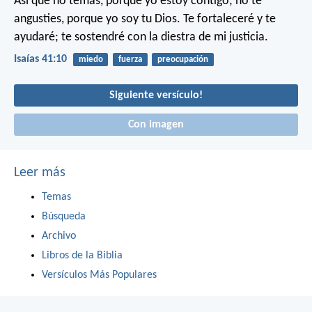
Así que no temas, porque yo estoy contigo;
no te
angusties, porque yo soy tu Dios.
Te fortaleceré y te
ayudaré;
te sostendré con la diestra de mi justicia.
Isaías 41:10
miedo
fuerza
preocupación
Siguiente versículo!
Con imagen
Leer más
Temas
Búsqueda
Archivo
Libros de la Biblia
Versículos Más Populares