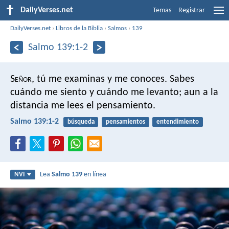
DailyVerses.net
Temas
Registrar
DailyVerses.net
›
Libros de la Biblia
›
Salmos
›
139
Salmo 139:1-2
S
eñor
, tú me examinas
y me conoces.
Sabes
cuándo me siento y cuándo me levanto;
aun a la
distancia me lees el pensamiento.
Salmo 139:1-2
búsqueda
pensamientos
entendimiento
Lea
Salmo 139
en línea
NVI