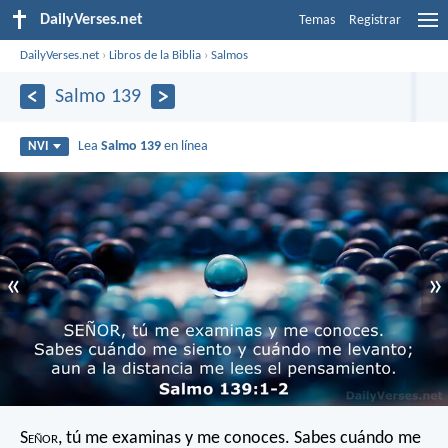
DailyVerses.net
Temas
Registrar
DailyVerses.net
›
Libros de la Biblia
›
Salmos
Salmo 139
Lea
Salmo 139
en línea
NVI
«
»
S
eñor
, tú me examinas
y me conoces.
Sabes cuándo me