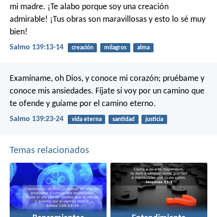
mi madre.
¡Te alabo porque soy una creación
admirable!
¡Tus obras son maravillosas
y esto lo sé muy
bien!
Salmo 139:13-14
creación
milagros
alma
Examíname, oh Dios, y conoce mi corazón;
pruébame y
conoce mis ansiedades.
Fíjate si voy por un camino que
te ofende
y guíame por el camino eterno.
Salmo 139:23-24
vida eterna
santidad
justicia
Temas relacionados