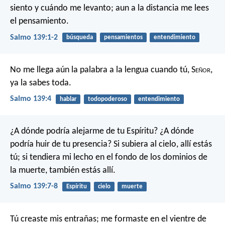
siento y cuándo me levanto;
aun a la distancia me lees
el pensamiento.
Salmo 139:1-2
búsqueda
pensamientos
entendimiento
No me llega aún la palabra a la lengua
cuando tú, S
eñor
,
ya la sabes toda.
Salmo 139:4
hablar
todopoderoso
entendimiento
¿A dónde podría alejarme de tu Espíritu?
¿A dónde
podría huir de tu presencia?
Si subiera al cielo,
allí estás
tú;
si tendiera mi lecho en el fondo de los dominios de
la muerte,
también estás allí.
Salmo 139:7-8
Espíritu
cielo
muerte
Tú creaste mis entrañas;
me formaste en el vientre de