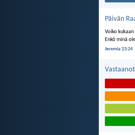
Päivän Ra
Voiko kukaan 
Enkö minä ole
Jeremia 23:24
Vastaanot