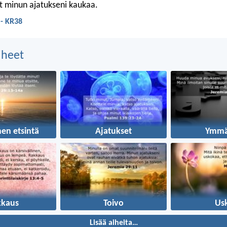
t minun ajatukseni kaukaa.
 - KR38
aiheet
nen etsintä
Ajatukset
Ymmä
kkaus
Toivo
Us
Lisää aiheita…