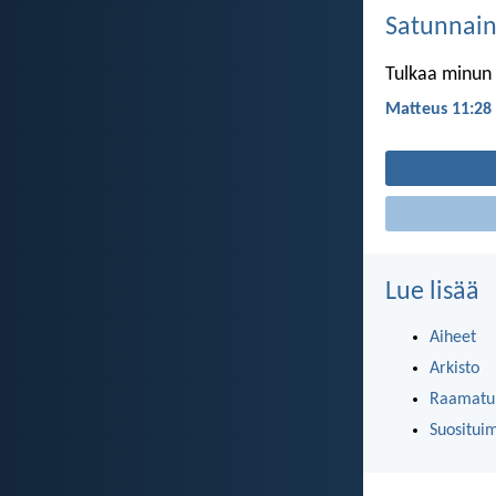
Satunnai
Tulkaa minun 
Matteus 11:28
Lue lisää
Aiheet
Arkisto
Raamatun
Suositui