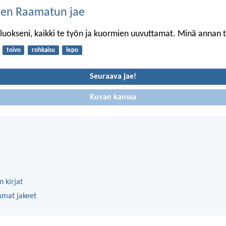
nen Raamatun jae
luokseni, kaikki te työn ja kuormien uuvuttamat. Minä annan te
toivo
rohkaisu
lepo
Seuraava jae!
Kuvan kanssa
 kirjat
mmat jakeet