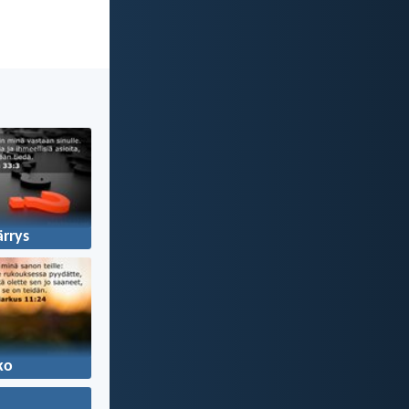
rrys
ko