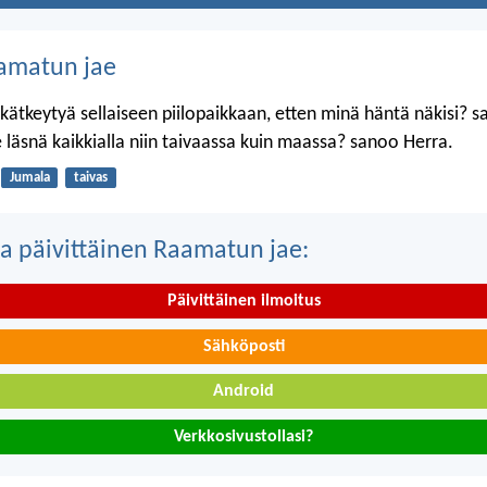
amatun jae
kätkeytyä sellaiseen piilopaikkaan, etten minä häntä näkisi? 
 läsnä kaikkialla niin taivaassa kuin maassa? sanoo Herra.
Jumala
taivas
a päivittäinen Raamatun jae:
Päivittäinen ilmoitus
Sähköposti
Android
Verkkosivustollasi?