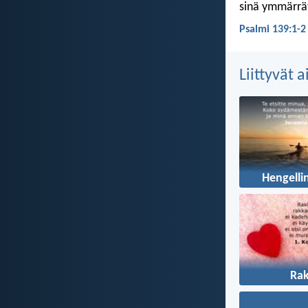
sinä ymmärrä
Psalmi 139:1-2
Liittyvät 
Hengelli
Ra