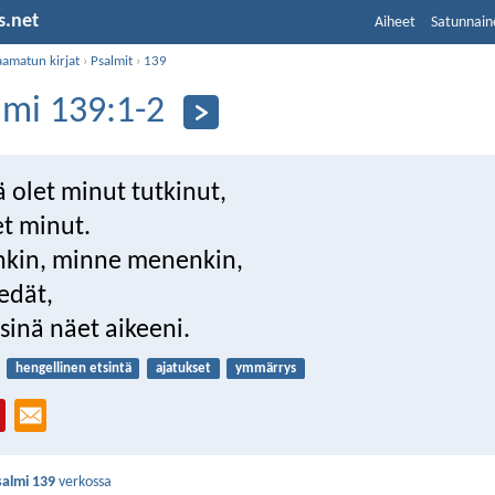
s.net
Aiheet
Satunnain
aamatun kirjat
›
Psalmit
›
139
lmi 139:1-2
ä olet minut tutkinut,
et minut.
nkin, minne menenkin,
iedät,
sinä näet aikeeni.
hengellinen etsintä
ajatukset
ymmärrys
salmi 139
verkossa