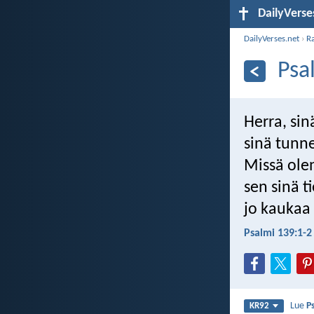
DailyVerse
DailyVerses.net
›
R
Psa
Herra, sin
sinä tunn
Missä ole
sen sinä t
jo kaukaa 
Psalmi 139:1-2
Lue
P
KR92