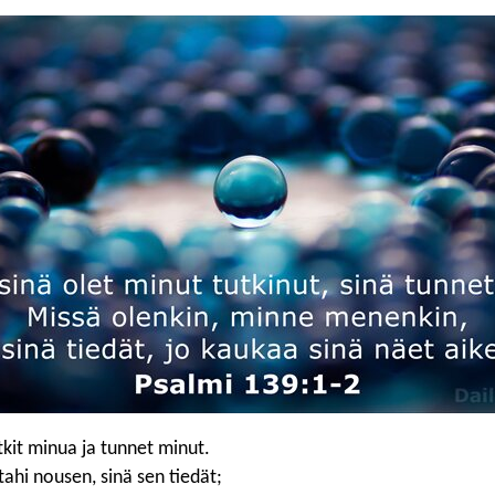
tkit minua ja tunnet minut.
tahi nousen, sinä sen tiedät;