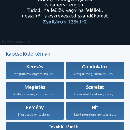
Kapcsolódó témák
Keresés
Gondolatok
Megtaláltok engem, ha kerestek...
Vizsgálj meg, Istenem, ismerd...
Megértés
Szeretet
Kiálts hozzám, és válaszolok...
A szeretet türelmes, jóságos...
Remény
Hit
Mert csak én tudom...
Ezért mondom nektek: higgyétek...
További témák...