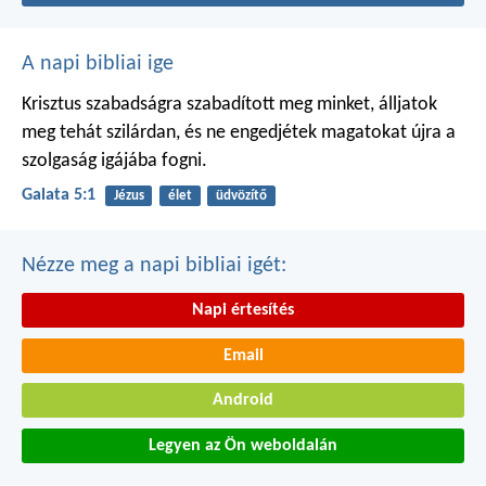
A napi bibliai ige
Krisztus szabadságra szabadított meg minket, álljatok
meg tehát szilárdan, és ne engedjétek magatokat újra a
szolgaság igájába fogni.
Galata 5:1
Jézus
élet
üdvözítő
Nézze meg a napi bibliai igét:
Napi értesítés
Email
Android
Legyen az Ön weboldalán