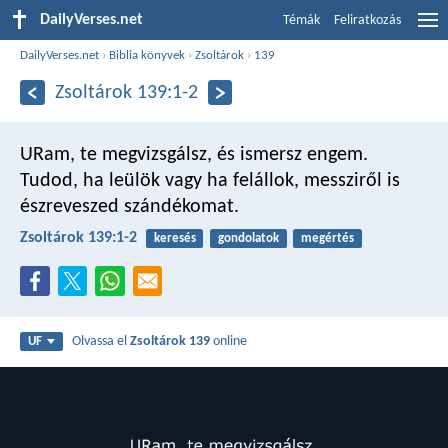
DailyVerses.net
Témák
Feliratkozás
DailyVerses.net
›
Biblia könyvek
›
Zsoltárok
›
139
Zsoltárok 139:1-2
URam, te megvizsgálsz,
és ismersz engem.
Tudod, ha leülök vagy ha felállok,
messziről is
észreveszed szándékomat.
Zsoltárok 139:1-2
keresés
gondolatok
megértés
Olvassa el
Zsoltárok 139
online
UF