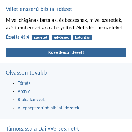
Véletlenszerű bibliai idézet
Mivel drágának tartalak,
és becsesnek, mivel szeretlek,
azért embereket adok helyetted,
életedért nemzeteket.
Ézsaiás 43:4
szeretet
üdvösség
bátorítás
Következő idézet!
Olvasson tovább
Témák
Archív
Biblia könyvek
A legnépszerűbb bibliai idézetek
Támogassa a DailyVerses.net-t