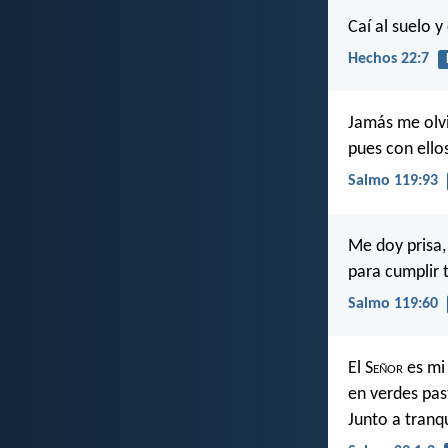
Caí al suelo 
Hechos 22:7
Jamás me olvi
pues con ello
Salmo 119:93
Me doy prisa,
para cumplir
Salmo 119:60
El S
eñor
es mi 
en verdes pas
Junto a tranq