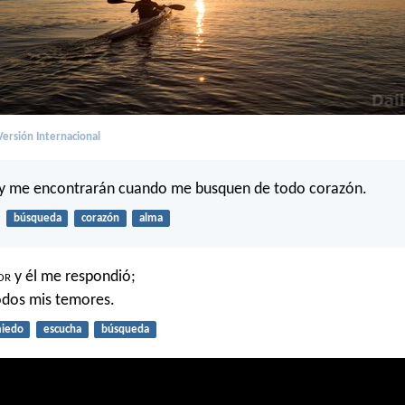
ersión Internacional
y me encontrarán cuando me busquen de todo corazón.
búsqueda
corazón
alma
or
y él me respondió;
odos mis temores.
iedo
escucha
búsqueda