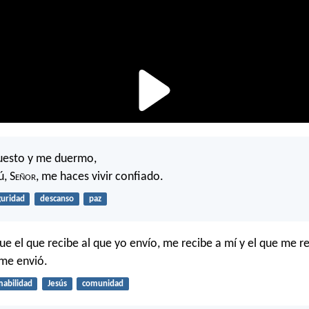
uesto y me duermo,
ú, S
eñor
, me haces vivir confiado.
guridad
descanso
paz
ue el que recibe al que yo envío, me recibe a mí y el que me re
 me envió.
abilidad
Jesús
comunidad