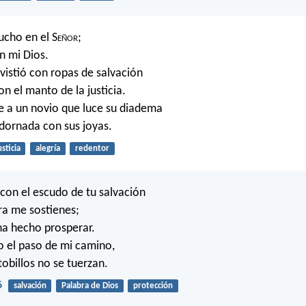
cho en el S
eñor
;
n mi Dios.
vistió con ropas de salvación
n el manto de la justicia.
 a un novio que luce su diadema
dornada con sus joyas.
usticia
alegría
redentor
con el escudo de tu salvación
tra me sostienes;
ha hecho prosperar.
 el paso de mi camino,
tobillos no se tuerzan.
6
salvación
Palabra de Dios
protección