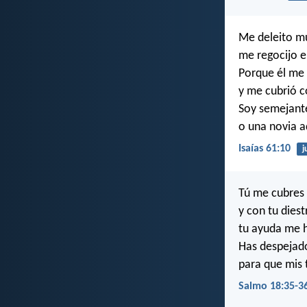
Me deleito mu
me regocijo e
Porque él me 
y me cubrió co
Soy semejante
o una novia a
Isaías 61:10
j
Tú me cubres 
y con tu dies
tu ayuda me 
Has despejado
para que mis 
Salmo 18:35-3