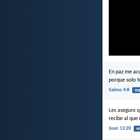
En paz me ac
porque solo t
Salmo 4:8
se
Les aseguro q
recibe al que
Juan 13:20
am