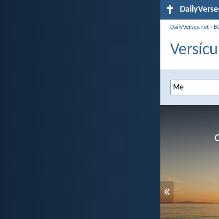
DailyVerse
DailyVerses.net
›
B
Versícu
«