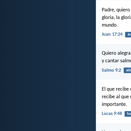
Padre, quiero
gloria, la gl
mundo.
Juan 17:24
Je
Quiero alegra
y cantar salm
Salmo 9:2
ad
El que recibe
recibe al que
importante.
Lucas 9:48
hu