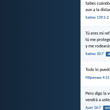
Sabes cuándo
aun a la dist
Salmo 139:1-2
Tú eres mi ref
tú me protege
y me rodearás
Salmo 32:7
a
Todo lo puedo
Filipenses 4:13
Pero digo la 
vendrá a uste
Juan 16:7
con