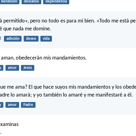
bendición
descanso
dependencia
 permitido», pero no todo es para mi bien. «Todo me está pe
ré que nada me domine.
2
adicción
deseo
vida
e aman, obedecerán mis mandamientos.
y
amor
Jesús
que me ama? El que hace suyos mis mandamientos y los obede
dre lo amará; y yo también lo amaré y me manifestaré a él.
y
amor
Padre
examinas
.