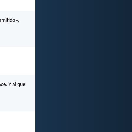
rmitido»,
ce. Y al que