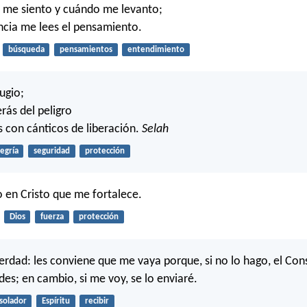
 me siento y cuándo me levanto;
ancia me lees el pensamiento.
búsqueda
pensamientos
entendimiento
ugio;
rás del peligro
 con cánticos de liberación.
Selah
legría
seguridad
protección
 en Cristo que me fortalece.
Dios
fuerza
protección
verdad: les conviene que me vaya porque, si no lo hago, el Co
des; en cambio, si me voy, se lo enviaré.
solador
Espíritu
recibir