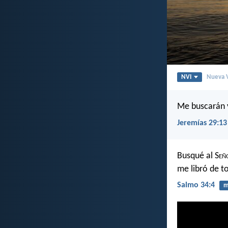
NVI
Nueva V
Me buscarán 
Jeremías 29:13
Busqué al S
eñ
me libró de t
Salmo 34:4
m