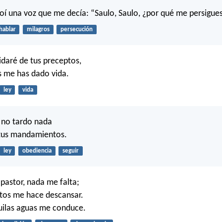
y oí una voz que me decía: “Saulo, Saulo, ¿por qué me persigues
hablar
milagros
persecución
daré de tus preceptos,
s me has dado vida.
ley
vida
 no tardo nada
 tus mandamientos.
ley
obediencia
seguir
pastor, nada me falta;
tos me hace descansar.
uilas aguas me conduce.