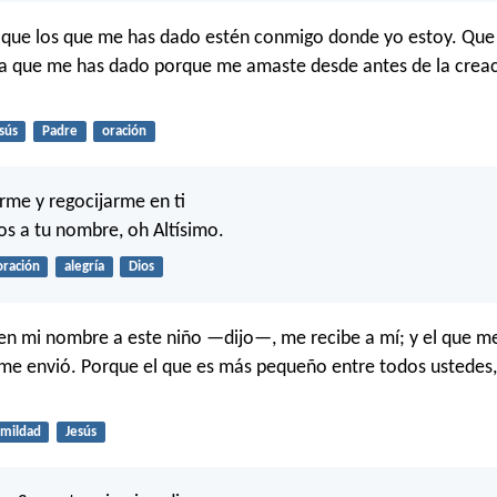
 que los que me has dado estén conmigo donde yo estoy. Que
oria que me has dado porque me amaste desde antes de la creac
sús
Padre
oración
rme y regocijarme en ti
os a tu nombre, oh Altísimo.
oración
alegría
Dios
 en mi nombre a este niño —dijo—, me recibe a mí; y el que me
 me envió. Porque el que es más pequeño entre todos ustedes,
mildad
Jesús