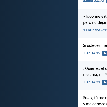
Salmo 23:1-2
«Todo me está
pero no deja
1 Corintios 6:1
Si ustedes m
Juan 14:15
le
¿Quién es el 
me ama, mi Pa
Juan 14:21
le
S
eñor
, tú me 
y me conoces