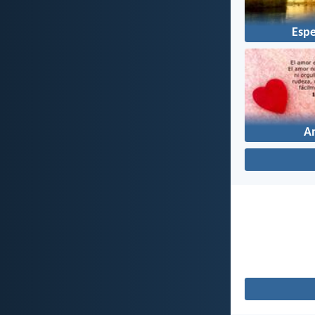
Esp
A