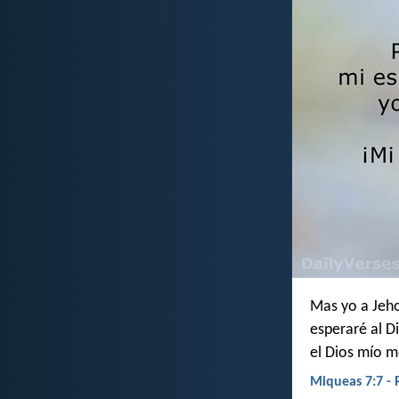
Mas yo a Jeh
esperaré al D
el Dios mío m
Miqueas 7:7 -