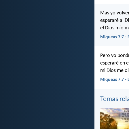
Mas yo volver
esperaré al D
el Dios mío m
Miqueas 7:7 -
Pero yo pondr
esperaré en e
mi Dios me oi
Miqueas 7:7 - 
Temas rel