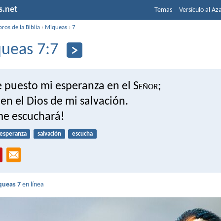
s.net
Temas
Versículo al Az
bros de la Biblia
›
Miqueas
›
7
ueas 7:7
e puesto mi esperanza en el S
eñor
;
en el Dios de mi salvación.
me escuchará!
esperanza
salvación
escucha
queas 7
en línea