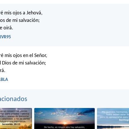
é mis ojos a Jehová,
ios de mi salvación;
e oirá.
 RVR95
é mis ojos en el Señor,
l Dios de mi salvación;
rá.
LBLA
acionados