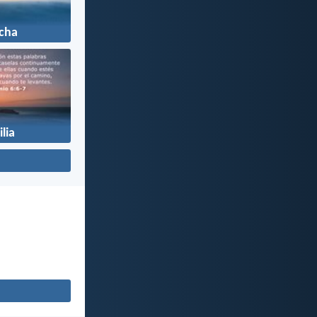
cha
lia