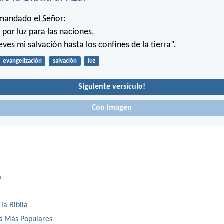
 mandado el Señor:
 por luz para las naciones,
leves mi salvación hasta los confines de la tierra”.
evangelización
salvación
luz
Siguiente versículo!
Con imagen
a
 la Biblia
os Más Populares