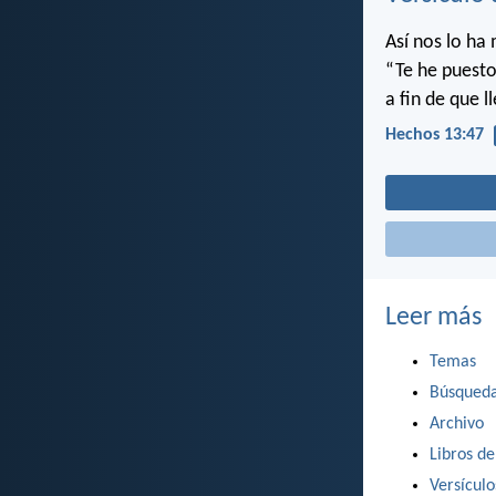
Así nos lo ha
“Te he puesto
a fin de que l
Hechos 13:47
Leer más
Temas
Búsqued
Archivo
Libros de
Versícul