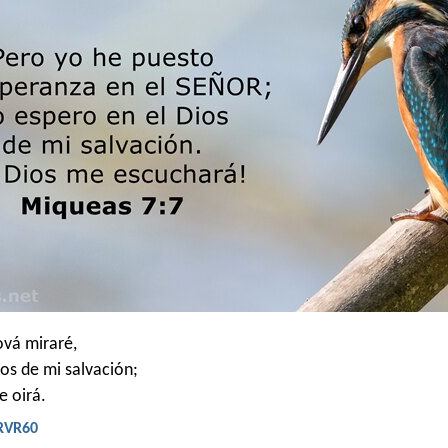
ová miraré,
ios de mi salvación;
e oirá.
 RVR60