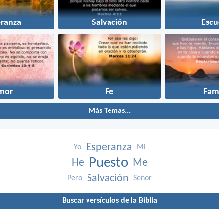
eranza
Salvación
Escu
mor
Fe
Fami
Más Temas...
Esperanza
Yo
Mi
Puesto
He
Me
Salvación
Pero
Señor
Buscar versículos de la Biblia