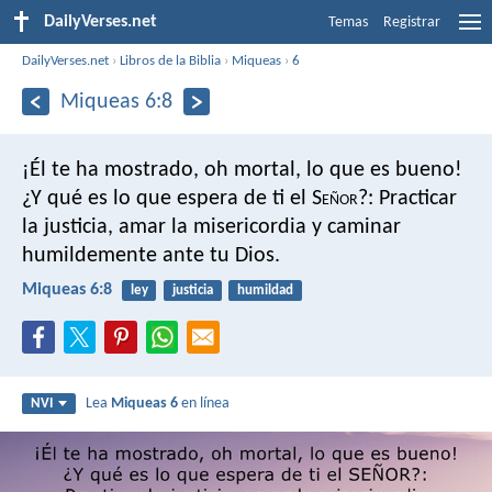
DailyVerses.net
Temas
Registrar
DailyVerses.net
›
Libros de la Biblia
›
Miqueas
›
6
Miqueas 6:8
¡Él te ha mostrado, oh mortal, lo que es bueno!
¿Y qué es lo que espera de ti el S
eñor
?:
Practicar
la justicia,
amar la misericordia
y caminar
humildemente ante tu Dios.
Miqueas 6:8
ley
justicia
humildad
Lea
Miqueas 6
en línea
NVI