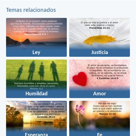
Temas relacionados
Ley
Justicia
Humildad
Amor
Esperanza
Fe