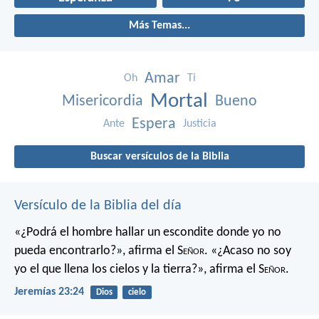
Más Temas...
Amar
Oh
Ti
Mortal
Misericordia
Bueno
Espera
Ante
Justicia
Buscar versículos de la Biblia
Versículo de la Biblia del día
«¿Podrá el hombre hallar un escondite
donde yo no
pueda encontrarlo?»,
afirma el S
eñor
.
«¿Acaso no soy
yo el que llena los cielos y la tierra?»,
afirma el S
eñor
.
Jeremías 23:24
Dios
cielo