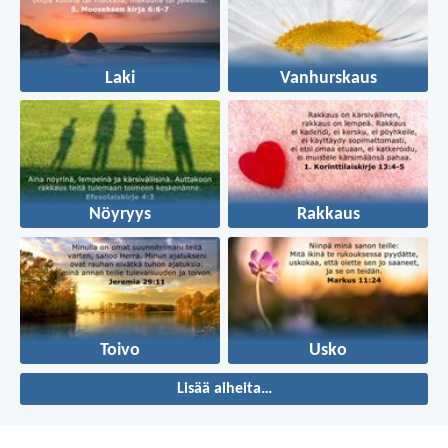
Laki
Vanhurskaus
Nöyryys
Rakkaus
Toivo
Usko
Lisää aiheita…