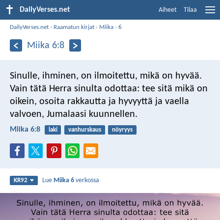
DailyVerses.net
Aiheet
Tilaa
DailyVerses.net
›
Raamatun kirjat
›
Miika
›
6
Miika 6:8
Sinulle, ihminen, on ilmoitettu, mikä on hyvää.
Vain tätä Herra sinulta odottaa:
tee sitä mikä on
oikein,
osoita rakkautta ja hyvyyttä
ja vaella
valvoen, Jumalaasi kuunnellen.
Miika 6:8
laki
vanhurskaus
nöyryys
Lue
Miika 6
verkossa
KR92