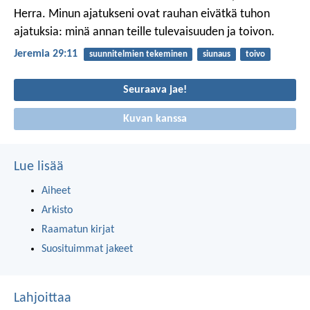
Herra. Minun ajatukseni ovat rauhan eivätkä tuhon
ajatuksia: minä annan teille tulevaisuuden ja toivon.
Jeremia 29:11
suunnitelmien tekeminen
siunaus
toivo
Seuraava jae!
Kuvan kanssa
Lue lisää
Aiheet
Arkisto
Raamatun kirjat
Suosituimmat jakeet
Lahjoittaa