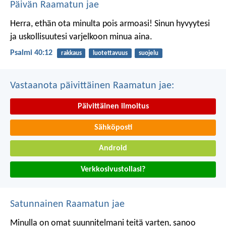
Päivän Raamatun jae
Herra, ethän ota minulta pois armoasi!
Sinun hyvyytesi
ja uskollisuutesi
varjelkoon minua aina.
Psalmi 40:12
rakkaus
luotettavuus
suojelu
Vastaanota päivittäinen Raamatun jae:
Päivittäinen ilmoitus
Sähköposti
Android
Verkkosivustollasi?
Satunnainen Raamatun jae
Minulla on omat suunnitelmani teitä varten, sanoo